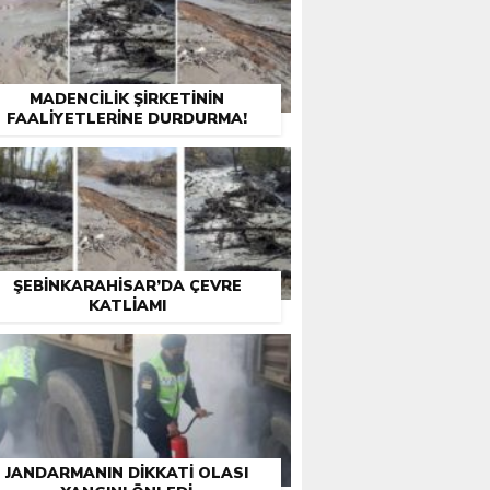
MADENCILIK ŞIRKETININ
FAALIYETLERINE DURDURMA!
ŞEBINKARAHISAR’DA ÇEVRE
KATLIAMI
JANDARMANIN DIKKATI OLASI