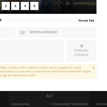
2
3
4
5
T
Yorum Yok
YORUMU
GÖNDER
itkar, rahatsız edici, hakaret ve küfür içeren, aşağılayıcı, küçük
lik haklarına zarar verici ya da benzeri niteliklerde içeriklerden doğan
çeriği gönderen kişiye aittir.
ALT
BAŞLANGIÇ
TÜM MANŞET HABERLERİ
BURSA