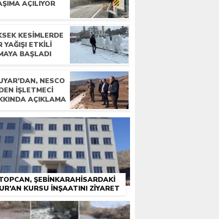
LDI
AŞIMA AÇILIYOR
KSEK KESIMLERDE
 YAĞIŞI ETKILI
MAYA BAŞLADI
UYAR’DAN, NESCO
DEN İŞLETMECI
KKINDA AÇIKLAMA
TOPCAN, ŞEBINKARAHISARDAKI
UR’AN KURSU İNŞAATINI ZIYARET
ETTI