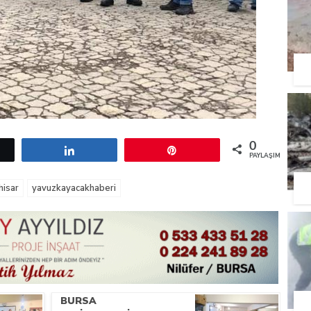
0
etle
Paylaş
Pin
PAYLAŞIMLAR
hisar
yavuzkayacakhaberi
BURSA