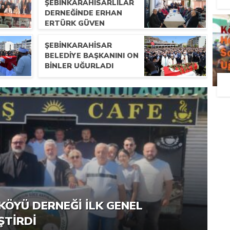
ŞEBINKARAHISARLILAR
DERNEĞINDE ERHAN
ERTÜRK GÜVEN
TAZELEDI
ŞEBINKARAHISAR
BELEDIYE BAŞKANINI ON
BINLER UĞURLADI
RNEĞI PIKNIK ŞÖLENI YOĞUN
KÖYÜ DERNEĞI İLK GENEL
ŞTI
ŞTIRDI