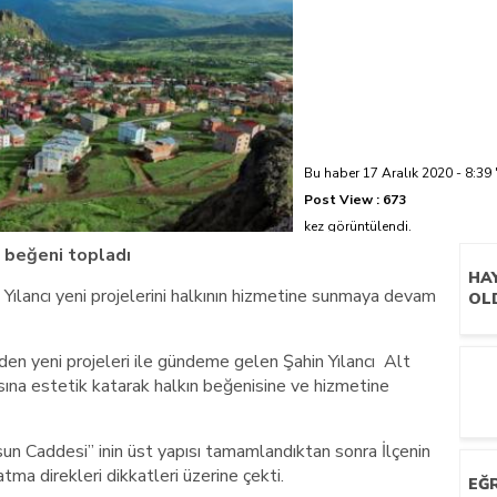
azi’de hayatını kaybetti
Bu haber 17 Aralık 2020 - 8:39 
Post View :
673
kez görüntülendi.
 beğeni topladı
HA
Yılancı yeni projelerini halkının hizmetine sunmaya devam
OL
en yeni projeleri ile gündeme gelen Şahin Yılancı Alt
sına estetik katarak halkın beğenisine ve hizmetine
sun Caddesi” inin üst yapısı tamamlandıktan sonra İlçenin
ŞE
ma direkleri dikkatleri üzerine çekti.
İS
EĞR