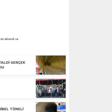
'de eklendi ve
YALDI GERÇEK
DU
BINKARAHISARLILAR
TANBUL’DA BIR ARAYA
IBEL TÜNELI