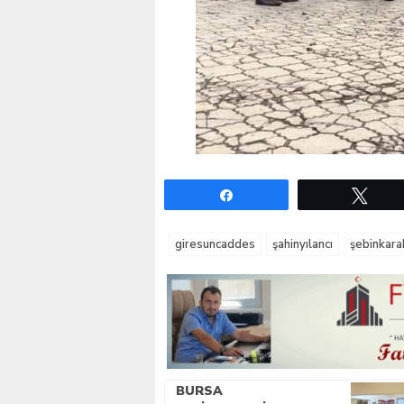
Paylaş
Twe
giresuncaddes
şahinyılancı
şebinkara
BURSA