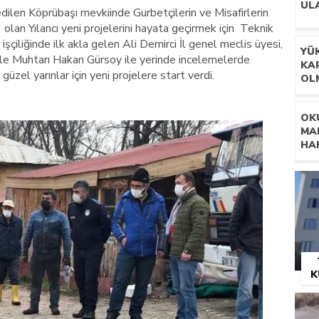
GE
UL
ilen Köprübaşı mevkiinde Gurbetçilerin ve Misafirlerin
e olan Yılancı yeni projelerini hayata geçirmek için Teknik
şçiliğinde ilk akla gelen Ali Demirci İl genel meclis üyesi,
YÜ
e Muhtarı Hakan Gürsoy ile yerinde incelemelerde
KAR
üzel yarınlar için yeni projelere start verdi.
OL
OK
MA
HA
K