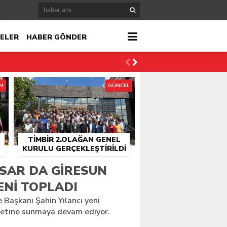
ELER
HABER GÖNDER
İM
GÜNCEL
TİMBİR 2.OLAĞAN GENEL
KURULU GERÇEKLEŞTIRILDI
r
SAR DA GIRESUN
ENI TOPLADI
çlandı
 Başkanı Şahin Yılancı yeni
zmetine sunmaya devam ediyor.