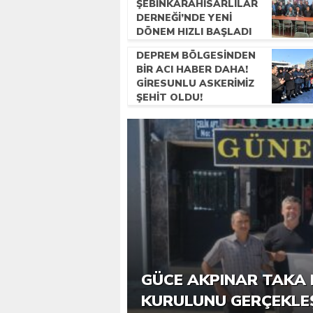
ŞEBINKARAHISARLILAR
DERNEĞI’NDE YENI
DÖNEM HIZLI BAŞLADI
DEPREM BÖLGESINDEN
BIR ACI HABER DAHA!
GIRESUNLU ASKERIMIZ
ŞEHIT OLDU!
6. GÜCE TEKKEKÖY DE
GÜCE AKPINAR TAKA 
KATILIMLA GERÇEKLE
KURULUNU GERÇEKLE