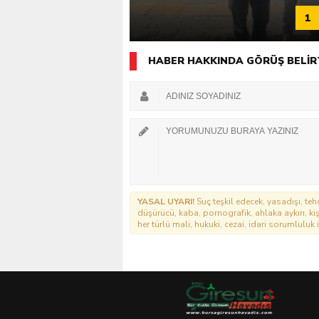
1
HABER HAKKINDA GÖRÜŞ BELİR
YASAL UYARI!
Suç teşkil edecek, yasadışı, tehd
düşürücü, kaba, pornografik, ahlaka aykırı, kişi
her türlü mali, hukuki, cezai, idari sorumluluk i