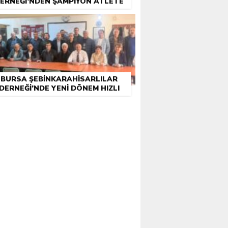
ERNEĞI’NDEN ŞAMPIYON ATLETE
DESTEK
BURSA ŞEBINKARAHISARLILAR
DERNEĞI’NDE YENI DÖNEM HIZLI
BAŞLADI