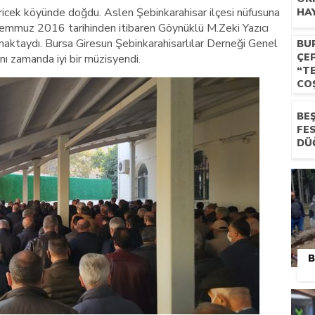
 Ericek köyünde doğdu. Aslen Şebinkarahisar ilçesi nüfusuna
HA
1 Temmuz 2016 tarihinden itibaren Göynüklü M.Zeki Yazıcı
ktaydı. Bursa Giresun Şebinkarahisarlılar Derneği Genel
BU
ÇE
nı zamanda iyi bir müzisyendi.
“T
CO
BEŞ
FE
DÜ
B