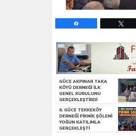
Paylaş
Twe
GÜCE AKPINAR TAKA
KÖYÜ DERNEĞI İLK
GENEL KURULUNU
GERÇEKLEŞTIRDI
6. GÜCE TEKKEKÖY
DERNEĞI PIKNIK ŞÖLENI
YOĞUN KATILIMLA
GERÇEKLEŞTI