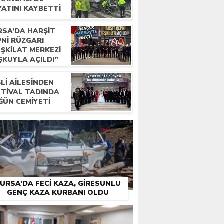
YATINI KAYBETTI
RSA’DA HARŞIT
PNI RÜZGARI
EŞKILAT MERKEZI
ŞKUYLA AÇILDI”
LI AILESINDEN
STIVAL TADINDA
ĞÜN CEMIYETI
URSA’DA FECI KAZA, GIRESUNLU
GENÇ KAZA KURBANI OLDU