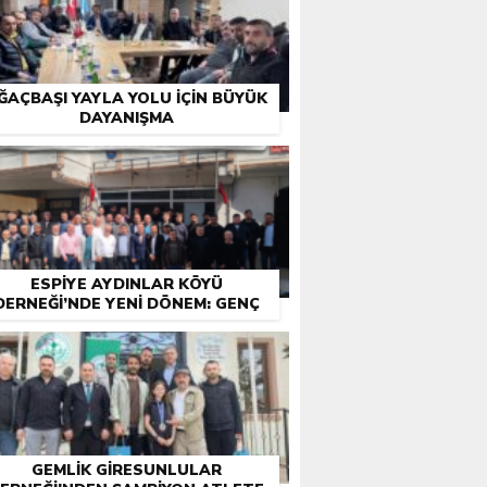
ĞAÇBAŞI YAYLA YOLU İÇIN BÜYÜK
DAYANIŞMA
ESPIYE AYDINLAR KÖYÜ
DERNEĞI’NDE YENI DÖNEM: GENÇ
YÖNETIM GÖREVE BAŞLADI
GEMLIK GIRESUNLULAR