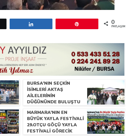
0
etle
Paylaş
Pin
PAYLAŞIMLAR
BURSA’NIN SEÇKIN
İSIMLERI AKTAŞ
AILELERININ
DÜĞÜNÜNDE BULUŞTU
MARMARA’NIN EN
BÜYÜK YAYLA FESTIVALI
29.OTÇU GÖÇÜ YAYLA
FESTIVALI GÖRECIK
YAYLASI’NDA BAŞLIYOR