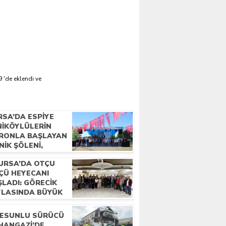
 'de eklendi ve
RSA’DA ESPIYE
NIKÖYLÜLERIN
RONLA BAŞLAYAN
NIK ŞÖLENI,
LECEĞE ATILAN
URSA’DA OTÇU
MELLERLE
ÇÜ HEYECANI
ÇLANDI
ŞLADI: GÖRECIK
YLASINDA BÜYÜK
LUŞMA”
RESUNLU SÜRÜCÜ
HANGAZI’DE