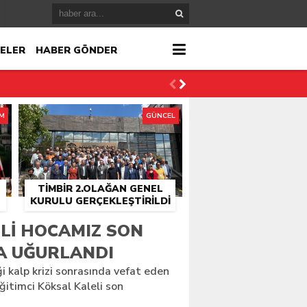
ELER
HABER GÖNDER
İM
GÜNCEL
TİMBİR 2.OLAĞAN GENEL
KURULU GERÇEKLEŞTIRILDI
r
LI HOCAMIZ SON
A UĞURLANDI
çlandı
i kalp krizi sonrasında vefat eden
itimci Köksal Kaleli son