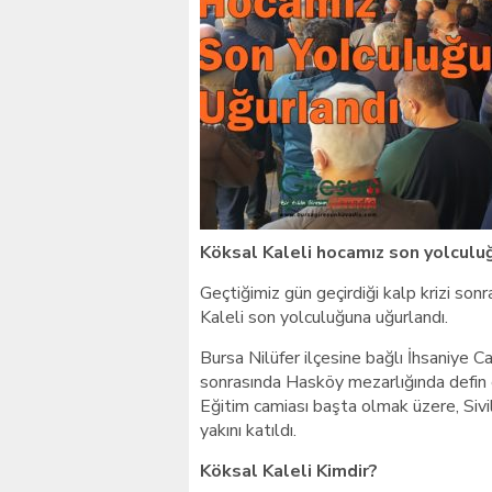
Giresunlu sürücü Orhang
Köksal Kaleli hocamız son yolculu
Geçtiğimiz gün geçirdiği kalp krizi so
Kaleli son yolculuğuna uğurlandı.
Bursa Nilüfer ilçesine bağlı İhsaniye 
sonrasında Hasköy mezarlığında defin 
Eğitim camiası başta olmak üzere, Sivil
yakını katıldı.
Köksal Kaleli Kimdir?