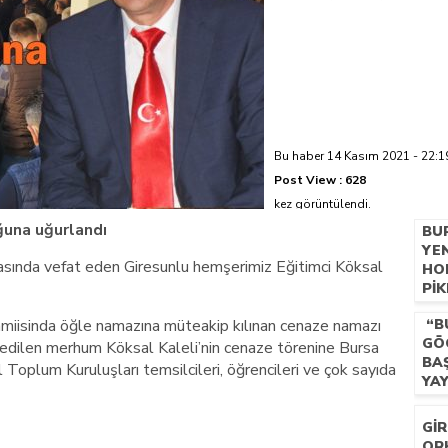
azi’de hayatını kaybetti
Bu haber 14 Kasım 2021 - 22:19
Post View :
628
kez görüntülendi.
ğuna uğurlandı
BU
YE
nrasında vefat eden Giresunlu hemşerimiz Eğitimci Köksal
HO
PIK
GE
Camiisinda öğle namazına müteakip kılınan cenaze namazı
“B
TE
GÖ
TA
edilen merhum Köksal Kaleli’nin cenaze törenine Bursa
BA
 Toplum Kuruluşları temsilcileri, öğrencileri ve çok sayıda
YA
BU
GI
OR