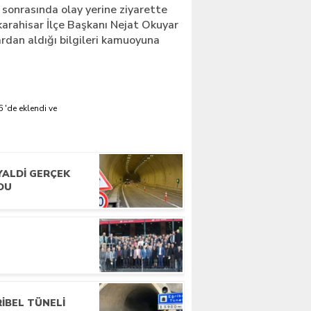
 sonrasında olay yerine ziyarette
arahisar İlçe Başkanı Nejat Okuyar
ardan aldığı bilgileri kamuoyuna
 'de eklendi ve
YALDI GERÇEK
DU
BINKARAHISARLILAR
TANBUL’DA BIR ARAYA
IBEL TÜNELI