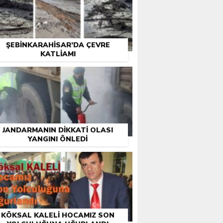
ŞEBINKARAHISAR’DA ÇEVRE
KATLIAMI
JANDARMANIN DIKKATI OLASI
YANGINI ÖNLEDI
KÖKSAL KALELI HOCAMIZ SON