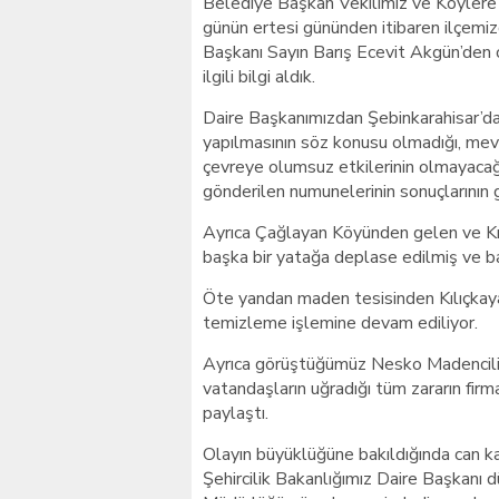
Belediye Başkan Vekilimiz ve Köylere
günün ertesi gününden itibaren ilçem
Başkanı Sayın Barış Ecevit Akgün’den o
ilgili bilgi aldık.
Daire Başkanımızdan Şebinkarahisar’da 
yapılmasının söz konusu olmadığı, mev
çevreye olumsuz etkilerinin olmayaca
gönderilen numunelerinin sonuçlarının ge
Ayrıca Çağlayan Köyünden gelen ve Kıl
başka bir yatağa deplase edilmiş ve bar
Öte yandan maden tesisinden Kılıçkay
temizleme işlemine devam ediliyor.
Ayrıca görüştüğümüz Nesko Madencilik 
vatandaşların uğradığı tüm zararın firm
paylaştı.
Olayın büyüklüğüne bakıldığında can 
Şehircilik Bakanlığımız Daire Başkanı d