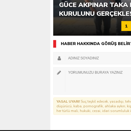
6. GÜCE TEKKEKÖY DE
GÜCE AKPINAR TAKA 
KATILIMLA GERÇEKLE
KURULUNU GERÇEKLE
1
HABER HAKKINDA GÖRÜŞ BELİR
YASAL UYARI!
Suç teşkil edecek, yasadışı, tehd
düşürücü, kaba, pornografik, ahlaka aykırı, kişi
her türlü mali, hukuki, cezai, idari sorumluluk i