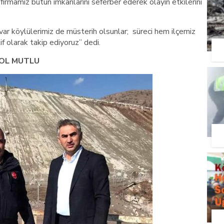
rmamız bütün imkânlarını seferber ederek olayın etkilerini
ivar köylülerimiz de müsterih olsunlar; süreci hem ilçemiz
f olarak takip ediyoruz” dedi.
KYOL MUTLU