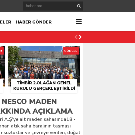
ELER
HABER GÖNDER
İM
GÜNCEL
TİMBİR 2.OLAĞAN GENEL
KURULU GERÇEKLEŞTIRILDI
r
 NESCO MADEN
AKKINDA AÇIKLAMA
çlandı
i A.Ş’ye ait maden sahasında18 -
nan atık saha barajının taşması
suzluklar ve çevreye verilen, doğal