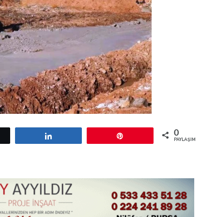
0
etle
Paylaş
Pin
PAYLAŞIMLAR