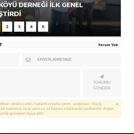
RNEĞI PIKNIK ŞÖLENI YOĞUN
KÖYÜ DERNEĞI İLK GENEL
ŞTI
ŞTIRDI
2
3
4
5
T
Yorum Yok
YORUMU
GÖNDER
itkar, rahatsız edici, hakaret ve küfür içeren, aşağılayıcı, küçük
lik haklarına zarar verici ya da benzeri niteliklerde içeriklerden doğan
çeriği gönderen kişiye aittir.