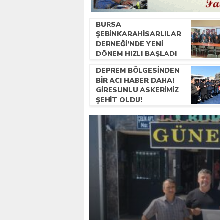
BURSA
ŞEBINKARAHISARLILAR
DERNEĞI’NDE YENI
DÖNEM HIZLI BAŞLADI
DEPREM BÖLGESINDEN
BIR ACI HABER DAHA!
GIRESUNLU ASKERIMIZ
ŞEHIT OLDU!