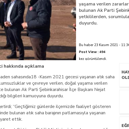
yaşama verilen zararlar
bulunan Ak Parti Şebink
azi’de hayatını kaybetti
yetkililerden, sorumlul
duyurdu.
Bu haber 23 Kasım 2021 - 11:36
Post View :
494
kez görüntülendi.
i hakkında açıklama
HA
maden sahasında18 -Kasım 2021 gecesi yaşanan atık saha
OL
lumsuzluklar ve çevreye verilen, doğal yaşama verilen
tte bulunan Ak Parti Şebinkarahisar İlçe Başkanı Nejat
dığı bilgileri kamuoyuna duyurdu.
getirdi; “Geçtiğimiz günlerde ilçemizde faaliyet gösteren
inde bulunan atık saha barajının patlamasıyla yaşanan
yaret ettik.
ŞE
İS
EĞR