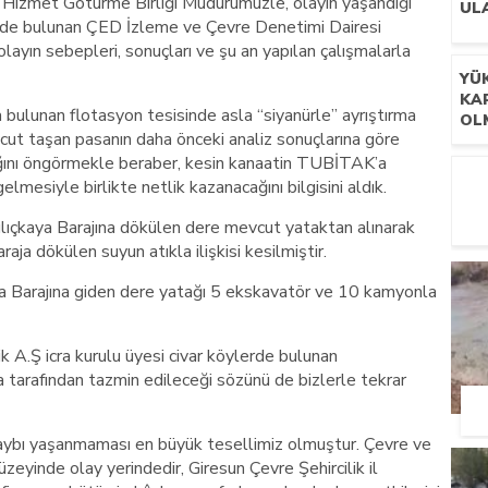
 Hizmet Götürme Birliği Müdürümüzle, olayın yaşandığı
GE
UL
izde bulunan ÇED İzleme ve Çevre Denetimi Dairesi
layın sebepleri, sonuçları ve şu an yapılan çalışmalarla
YÜ
KAR
bulunan flotasyon tesisinde asla “siyanürle” ayrıştırma
OL
cut taşan pasanın daha önceki analiz sonuçlarına göre
ğını öngörmekle beraber, kesin kanaatin TUBİTAK’a
lmesiyle birlikte netlik kazanacağını bilgisini aldık.
ıçkaya Barajına dökülen dere mevcut yataktan alınarak
aja dökülen suyun atıkla ilişkisi kesilmiştir.
TO
ŞE
a Barajına giden dere yatağı 5 ekskavatör ve 10 kamyonla
KU
ZIY
A.Ş icra kurulu üyesi civar köylerde bulunan
a tarafından tazmin edileceği sözünü de bizlerle tekrar
kaybı yaşanmaması en büyük tesellimiz olmuştur. Çevre ve
üzeyinde olay yerindedir, Giresun Çevre Şehircilik il