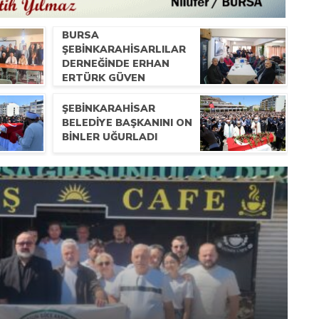
BURSA
ŞEBINKARAHISARLILAR
DERNEĞINDE ERHAN
ERTÜRK GÜVEN
TAZELEDI
ŞEBINKARAHISAR
BELEDIYE BAŞKANINI ON
BINLER UĞURLADI