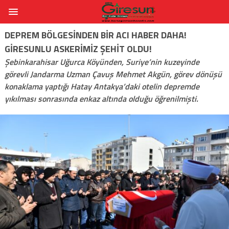
DEPREM BÖLGESINDEN BIR ACI HABER DAHA!
GIRESUNLU ASKERIMIZ ŞEHIT OLDU!
Şebinkarahisar Uğurca Köyünden, Suriye’nin kuzeyinde
görevli Jandarma Uzman Çavuş Mehmet Akgün, görev dönüşü
konaklama yaptığı Hatay Antakya’daki otelin depremde
yıkılması sonrasında enkaz altında olduğu öğrenilmişti.