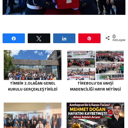
0
Paylaş
Tweetle
Paylaş
Pin
PAYLAŞIML
TİMBİR 2.OLAĞAN GENEL
TIREBOLU’DA VAHŞI
KURULU GERÇEKLEŞTIRILDI
MADENCILIĞI HAYIR MITINGI