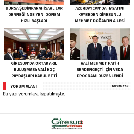
BURSA ŞEBINKARAHISARLILAR
AZERBAYCAN’DA HAYATINI
DERNEĞI’NDE YENI DÖNEM
KAYBEDEN GIRESUNLU
HIZLI BAŞLADI
MEHMET DOĞAN’IN AILESI
ADALET ARIYOR
GIRESUN’DA ORTAK AKIL
VALI MEHMET FATIH
BULUŞMASI: VALI KOÇ
SERDENGEÇTI İÇIN VEDA
PAYDAŞLARI KABUL ETTI
PROGRAMI DÜZENLENDI
YORUM ALANI
Yorum Yok
Bu yazı yorumlara kapatılmıştır.