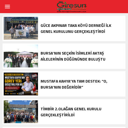
GÜCE AKPINAR TAKA KÖYÜ DERNEĞI İLK
GENEL KURULUNU GERÇEKLEŞTIRDI
BURSA’NIN SEÇKIN İSIMLERI AKTAŞ
AILELERININ DÜĞÜNÜNDE BULUŞTU
MUSTAFA KAHYA’YA TAM DESTEK: “O,
BURSA’NIN DEĞERIDIR”
TİMBİR 2.OLAĞAN GENEL KURULU
GERÇEKLEŞTIRILDI