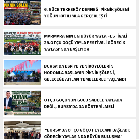
6. GÜCE TEKKEKÖY DERNEĞI PIKNIK ŞÖLENI
YOĞUN KATILIMLA GERÇEKLEŞTI
MARMARA’NIN EN BÜYÜK YAYLA FESTIVALI
29.OTÇU GÖÇÜ YAYLA FESTIVALI GÖRECIK
YAYLASI’NDA BAŞLIYOR
BURSA’DA ESPIYE YENIKÖYLÜLERIN
HORONLA BAŞLAYAN PIKNIK ŞÖLENI,
GELECEĞE ATILAN TEMELLERLE TAÇLANDI
OTÇU GÖÇÜNÜN GÜCÜ SADECE YAYLADA
DEĞIL, BURSA’DA DA GÖSTERILMELI
“BURSA’DA OTÇU GÖÇÜ HEYECANI BAŞLADI:
GÖRECIK YAYLASINDA BÜYÜK BULUŞMA”