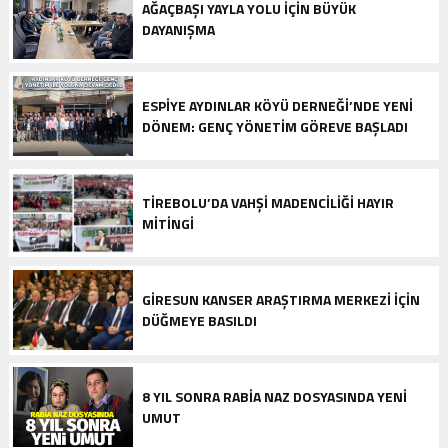
AĞAÇBAŞI YAYLA YOLU İÇIN BÜYÜK
DAYANIŞMA
ESPIYE AYDINLAR KÖYÜ DERNEĞI’NDE YENI
DÖNEM: GENÇ YÖNETIM GÖREVE BAŞLADI
TIREBOLU’DA VAHŞI MADENCILIĞI HAYIR
MITINGI
GIRESUN KANSER ARAŞTIRMA MERKEZI İÇIN
DÜĞMEYE BASILDI
8 YIL SONRA RABIA NAZ DOSYASINDA YENI
UMUT