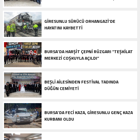
GIRESUNLU SÜRÜCÜ ORHANGAZI’DE
HAYATINI KAYBETTI
BURSA’DA HARŞIT ÇEPNI RÜZGARI “TEŞKILAT
MERKEZI COŞKUYLA AÇILDI”
BEŞLI AILESINDEN FESTIVAL TADINDA
DÜĞÜN CEMIYETI
BURSA’DA FECI KAZA, GIRESUNLU GENÇ KAZA
KURBANI OLDU