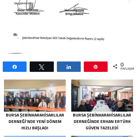
0
Paylaş
Tweetle
Paylaş
Pin
PAYLAŞIML
BURSA ŞEBINKARAHISARLILAR
BURSA ŞEBINKARAHISARLILAR
DERNEĞI’NDE YENI DÖNEM
DERNEĞINDE ERHAN ERTÜRK
HIZLI BAŞLADI
GÜVEN TAZELEDI