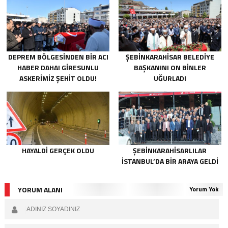
DEPREM BÖLGESINDEN BIR ACI
ŞEBINKARAHISAR BELEDIYE
HABER DAHA! GIRESUNLU
BAŞKANINI ON BINLER
ASKERIMIZ ŞEHIT OLDU!
UĞURLADI
HAYALDI GERÇEK OLDU
ŞEBINKARAHISARLILAR
İSTANBUL’DA BIR ARAYA GELDI
YORUM ALANI
Yorum Yok