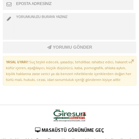
YORUMU GÖNDER
YASAL UYARI!
Suç teşkil edecek, yasadışı, tehditkar, rahatsız edici, hakaret ve
küfür içeren, aşağılayıcı, küçük düşürücü, kaba, pornografik, ahlaka aykırı,
kişilik haklarına zarar verici ya da benzeri niteliklerde içeriklerden doğan her
türlü mali, hukuki, cezai, idari sorumluluk içeriği gönderen kişiye aittir.
MASAÜSTÜ GÖRÜNÜME GEÇ