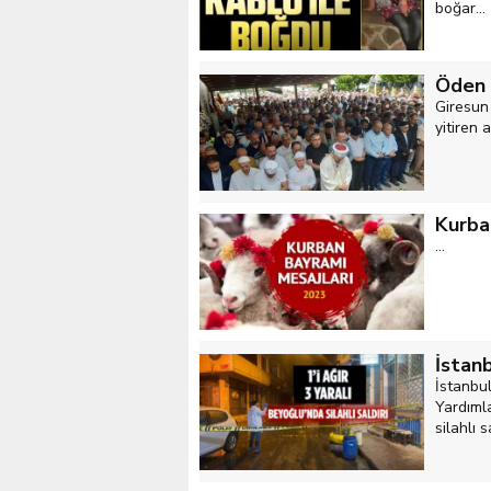
boğar...
Öden a
Giresun
yitiren
Kurba
...
İstanb
İstanbu
Yardıml
silahlı s