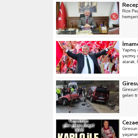
Recep
Rize Pa
hemşeri
İmamo
Yapmış 
yazmış 
alarak, 
Giresu
Giresun
gelen tr
Cezaev
Giresun 
yaşanan 