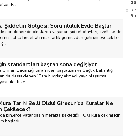
rilen R...
16 
a Şiddetin Gölgesi: Sorumluluk Evde Başlar
’de son dönemde okullarda yaşanan şiddet olayları, özellikle de
lerin silahla hedef alınması artık görmezden gelinemeyecek bir
g...
in standartları baştan sona değişiyor
e Orman Bakanlığı tarafından başlatılan ve Sağlık Bakanlığı
dan da desteklenen “Tam buğday ekmeği yaygınlaştırma
sı” ile, tüketi...
ura Tarihi Belli Oldu! Giresun’da Kuralar Ne
 Çekilecek?
’da binlerce vatandaşın merakla beklediği TOKİ kura çekimi için
ım başladı...