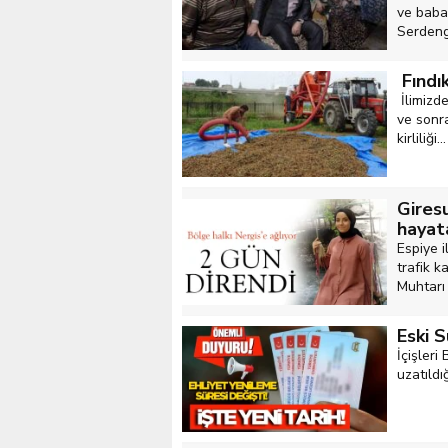
ve babas
Serdenge
Fındı
İlimizde
ve sonra
kirliliği...
Gires
hayat
Espiye 
trafik k
Muhtarı
Eski S
İçişleri
uzatıldığ