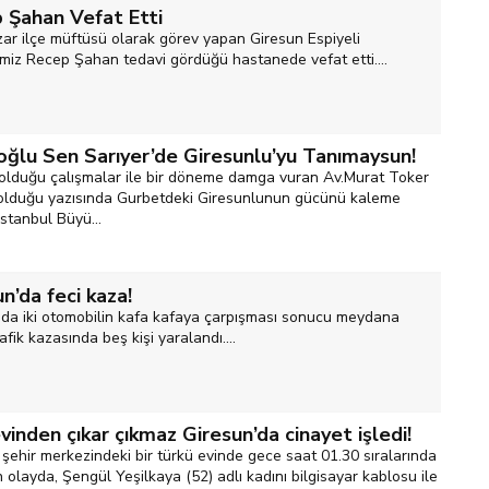
 Şahan Vefat Etti
zar ilçe müftüsü olarak görev yapan Giresun Espiyeli
miz Recep Şahan tedavi gördüğü hastanede vefat etti....
ğlu Sen Sarıyer’de Giresunlu’yu Tanımaysun!
olduğu çalışmalar ile bir döneme damga vuran Av.Murat Toker
olduğu yazısında Gurbetdeki Giresunlunun gücünü kaleme
İstanbul Büyü...
n’da feci kaza!
'da iki otomobilin kafa kafaya çarpışması sonucu meydana
afik kazasında beş kişi yaralandı....
inden çıkar çıkmaz Giresun’da cinayet işledi!
şehir merkezindeki bir türkü evinde gece saat 01.30 sıralarında
olayda, Şengül Yeşilkaya (52) adlı kadını bilgisayar kablosu ile