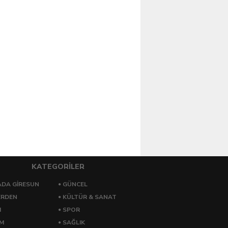
KATEGORİLER
DA GİRESUN
GÜNCEL
ERDEN
KÜLTÜR & SANAT
M
SPOR
ZM
SAĞLIK