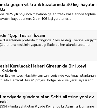
n’da geçen yıl trafik kazalarında 40 kişi hayatını
tti
'da 2025 yılı boyunca meydana gelen trafik kazalarında toplam
hayatını kaybederken, 2 bin 406 kişi yaralandı....
’de “Çöp Tesisi” İsyanı
e düzenlenen protesto mitinginde "Tesise değil, yerine karşıyız"
 Çöp arıtma tesisinin yapılacağı ifade edilen alanda toplanan
.
sisi Kurulacak Haberi Giresun’da Bir İlçeyi
 Kaldırdı
un Espiye ilçesi Hacıköy sınırları içerisinde yapılması planlanan
tı Atık Bertaraf Tesisi" projesi, bölge halkı ve yerel siyasilerin
l medyada gündem olan Şehit ailesine yeni ev
cak!
 1994 yılında şehit olan Piyade Komando Er Asım Türk’ün anne