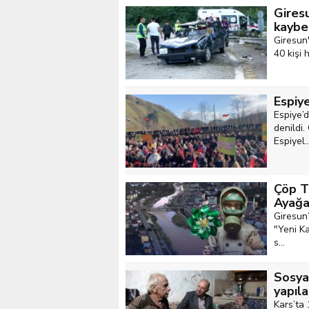
Giresu
kaybe
Giresun
40 kişi 
Espiye
Espiye’d
denildi.
Espiyel..
Çöp Te
Ayağa
Giresun’
"Yeni Ka
s...
Sosya
yapıla
Kars’ta