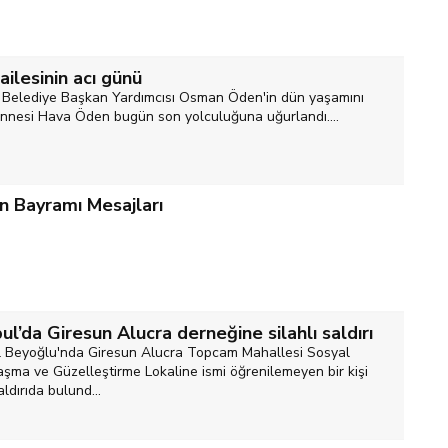
ilesinin acı günü
 Belediye Başkan Yardımcısı Osman Öden'in dün yaşamını
 annesi Hava Öden bugün son yolculuğuna uğurlandı....
n Bayramı Mesajları
ul’da Giresun Alucra derneğine silahlı saldırı
l Beyoğlu'nda Giresun Alucra Topcam Mahallesi Sosyal
aşma ve Güzelleştirme Lokaline ismi öğrenilemeyen bir kişi
aldırıda bulund...