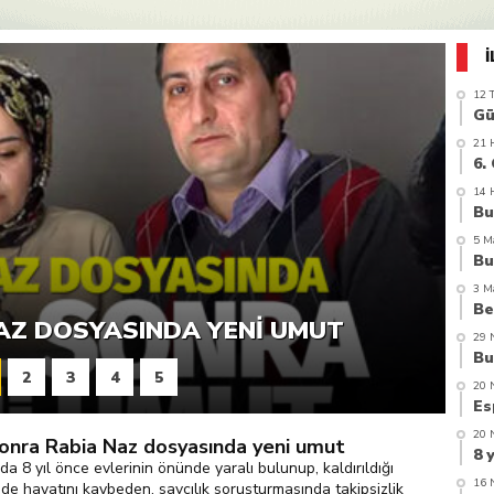
azi’de hayatını kaybetti
12 
21 
14 
5 M
L TRAFIK KAZALARINDA 40 KIŞI
3 M
NAZ DOSYASINDA YENI UMUT
29 
2
3
4
5
20 
20 
 sonra Rabia Naz dosyasında yeni umut
da 8 yıl önce evlerinin önünde yaralı bulunup, kaldırıldığı
16 
de hayatını kaybeden, savcılık soruşturmasında takipsizlik