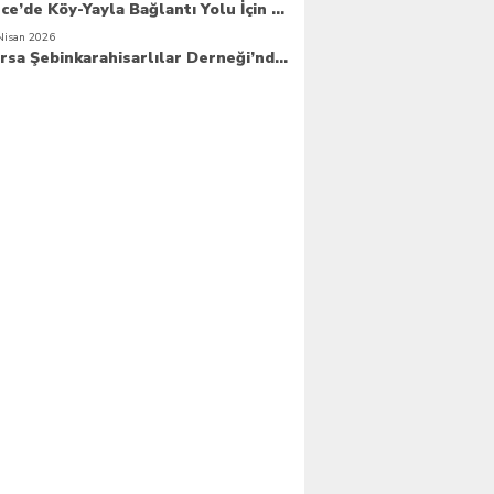
Güce’de Köy-Yayla Bağlantı Yolu İçin Betonlama Çalışmaları Başlıyor
Nisan 2026
Bursa Şebinkarahisarlılar Derneği’nde Yeni Dönem Hızlı Başladı