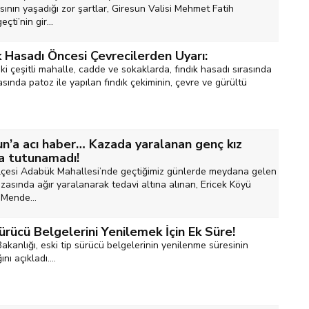
ının yaşadığı zor şartlar, Giresun Valisi Mehmet Fatih
çti’nin gir...
k Hasadı Öncesi Çevrecilerden Uyarı:
ki çeşitli mahalle, cadde ve sokaklarda, fındık hasadı sırasında
sında patoz ile yapılan fındık çekiminin, çevre ve gürültü
un’a acı haber… Kazada yaralanan genç kız
a tutunamadı!
ilçesi Adabük Mahallesi’nde geçtiğimiz günlerde meydana gelen
azasında ağır yaralanarak tedavi altına alınan, Ericek Köyü
 Mende...
ürücü Belgelerini Yenilemek İçin Ek Süre!
 Bakanlığı, eski tip sürücü belgelerinin yenilenme süresinin
ını açıkladı....