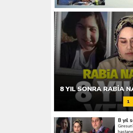
Giresunlu sürücü Orhang
GIRESUN’DA GEÇEN YI
HAYATINI KAYBETTI
8 YIL SONRA RABIA 
1
8 yıl
Giresun’
hastane