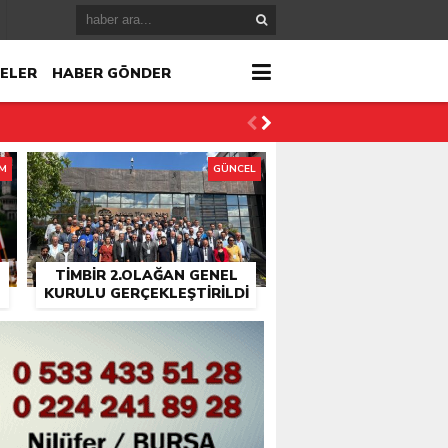
ELER
HABER GÖNDER
İM
GÜNCEL
TİMBİR 2.OLAĞAN GENEL
KURULU GERÇEKLEŞTIRILDI
r
çlandı