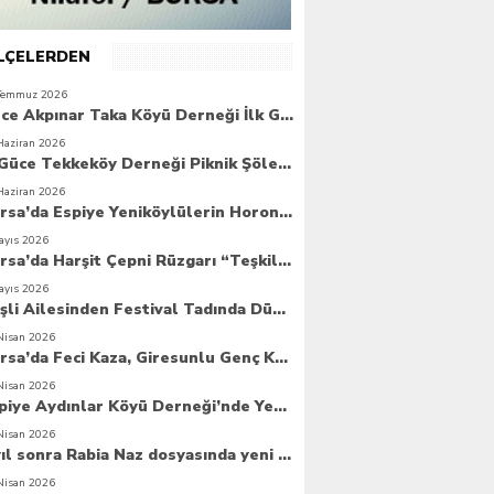
İLÇELERDEN
Temmuz 2026
Güce Akpınar Taka Köyü Derneği İlk Genel Kurulunu Gerçekleştirdi
Haziran 2026
6. Güce Tekkeköy Derneği Piknik Şöleni Yoğun Katılımla Gerçekleşti
Haziran 2026
Bursa’da Espiye Yeniköylülerin Horonla Başlayan Piknik Şöleni, Geleceğe Atılan Temellerle Taçlandı
ayıs 2026
Bursa’da Harşit Çepni Rüzgarı “Teşkilat Merkezi Coşkuyla Açıldı”
ayıs 2026
Beşli Ailesinden Festival Tadında Düğün Cemiyeti
Nisan 2026
Bursa’da Feci Kaza, Giresunlu Genç Kaza Kurbanı Oldu
Nisan 2026
Espiye Aydınlar Köyü Derneği’nde Yeni Dönem: Genç Yönetim Göreve Başladı
Nisan 2026
8 yıl sonra Rabia Naz dosyasında yeni umut
Nisan 2026