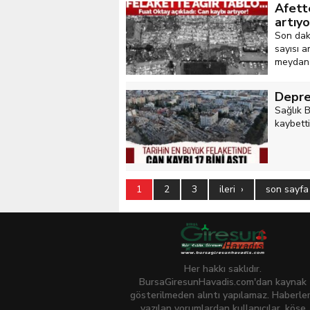
Afette
artıyo
Son dak
sayısı 
meydana
Deprem
Sağlık B
kaybettiğ
1
2
3
ileri ›
son sayfa
Her hakkı saklıdır.
BursaGiresunHavadis.com'dan kaynak
gösterilmeden alıntı yapılamaz. Haberle
yazılan yorumlardan kullanıcılar, köşe