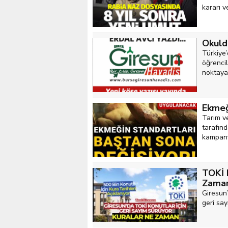
kararı ve
Okuld
Türkiye
öğrenci
noktaya 
Ekmeğ
Tarım v
tarafın
kampanya
TOKİ K
Zaman
Giresun
geri say