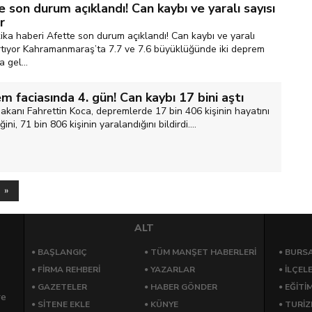
 son durum açıklandı! Can kaybı ve yaralı sayısı
r
ika haberi Afette son durum açıklandı! Can kaybı ve yaralı
artıyor Kahramanmaraş’ta 7.7 ve 7.6 büyüklüğünde iki deprem
 gel...
 faciasında 4. gün! Can kaybı 17 bini aştı
akanı Fahrettin Koca, depremlerde 17 bin 406 kişinin hayatını
ini, 71 bin 806 kişinin yaralandığını bildirdi....
 »
ALT
BAŞLANGIÇ
TÜM MANŞET HABERLERİ
BURSA
FİRMA REHBERİ
YAZARLAR
İLÇEL
GAZETELER
HABER GÖNDER
EĞİTİ
re
SİTENE EKLE
KÜNYE
TURİ