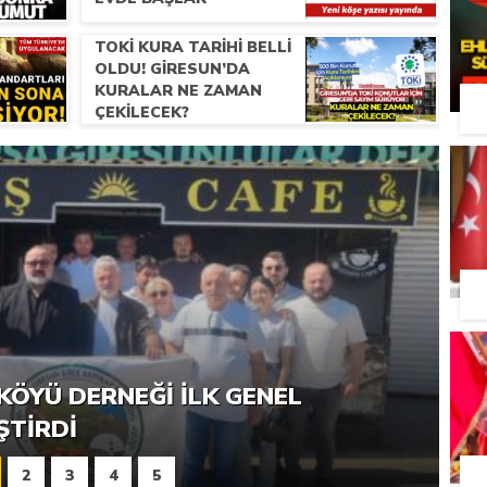
TOKİ KURA TARIHI BELLI
OLDU! GIRESUN’DA
KURALAR NE ZAMAN
ÇEKILECEK?
RNEĞI PIKNIK ŞÖLENI YOĞUN
KÖYÜ DERNEĞI İLK GENEL
ŞTI
ŞTIRDI
2
3
4
5