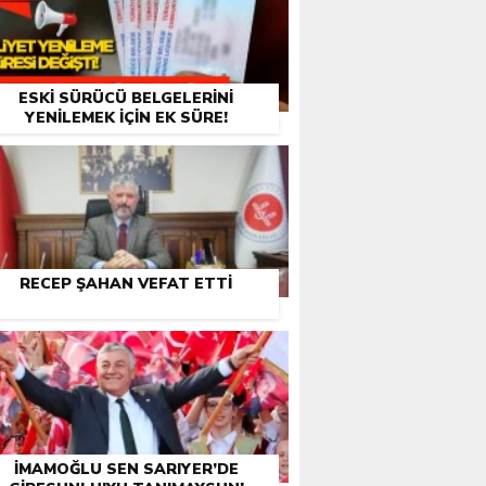
ESKI SÜRÜCÜ BELGELERINI
YENILEMEK İÇIN EK SÜRE!
RECEP ŞAHAN VEFAT ETTI
İMAMOĞLU SEN SARIYER’DE