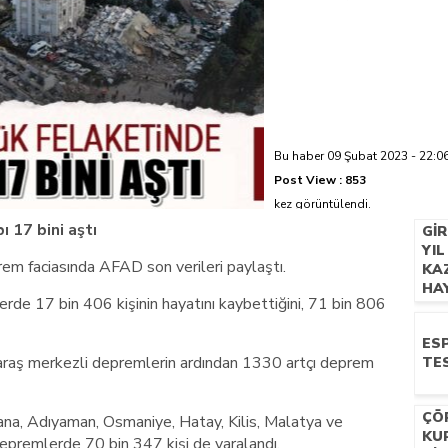
azi’de hayatını kaybetti
Bu haber 09 Şubat 2023 - 22:06
Post View :
853
kez görüntülendi.
 17 bini aştı
GI
YIL
em faciasında AFAD son verileri paylaştı.
KAZ
HA
rde 17 bin 406 kişinin hayatını kaybettiğini, 71 bin 806
ESP
raş merkezli depremlerin ardından 1330 artçı deprem
TES
ÇÖP
ana, Adıyaman, Osmaniye, Hatay, Kilis, Malatya ve
KU
epremlerde 70 bin 347 kişi de yaralandı.