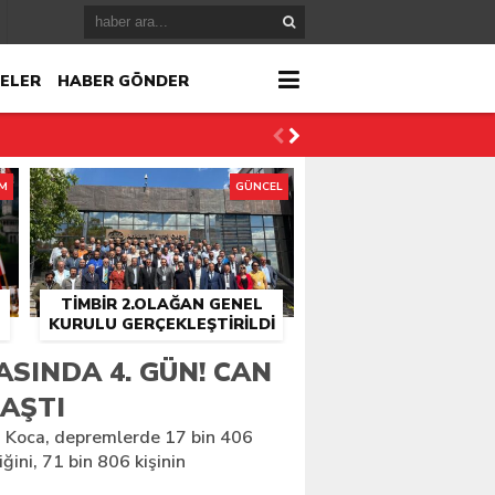
ELER
HABER GÖNDER
İM
GÜNCEL
TİMBİR 2.OLAĞAN GENEL
KURULU GERÇEKLEŞTIRILDI
r
SINDA 4. GÜN! CAN
 AŞTI
çlandı
n Koca, depremlerde 17 bin 406
iğini, 71 bin 806 kişinin