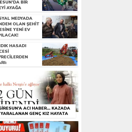
ESUN’DA BIR
EYI AYAĞA
LDIRDI
SYAL MEDYADA
NDEM OLAN ŞEHIT
ESINE YENI EV
PILACAK!
NDIK HASADI
CESI
VRECILERDEN
RI:
GIRESUN’A ACI HABER… KAZADA
YARALANAN GENÇ KIZ HAYATA
TUTUNAMADI!