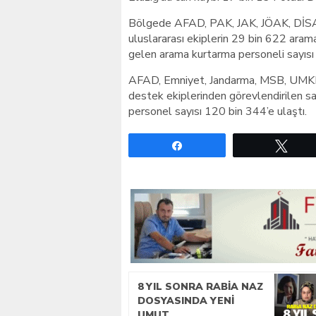
Bölgede AFAD, PAK, JAK, JÖAK, DİSAK, 
uluslararası ekiplerin 29 bin 622 aram
gelen arama kurtarma personeli sayısı 
AFAD, Emniyet, Jandarma, MSB, UMKE, a
destek ekiplerinden görevlendirilen s
personel sayısı 120 bin 344’e ulaştı.
Paylaş
Twe
8 YIL SONRA RABIA NAZ
DOSYASINDA YENI
UMUT