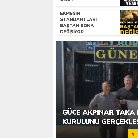
EKMEĞIN
STANDARTLARI
BAŞTAN SONA
DEĞIŞIYOR
6. GÜCE TEKKEKÖY DE
GÜCE AKPINAR TAKA 
KATILIMLA GERÇEKLE
KURULUNU GERÇEKLE
1