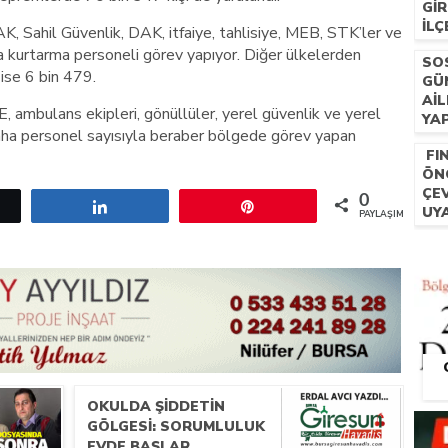
GIR
İLÇ
Sahil Güvenlik, DAK, itfaiye, tahlisiye, MEB, STK’ler ve
KA
a kurtarma personeli görev yapıyor. Diğer ülkelerden
SO
ise 6 bin 479.
GÜ
AIL
mbulans ekipleri, gönüllüler, yerel güvenlik ve yerel
YA
aha personel sayısıyla beraber bölgede görev yapan
FI
ÖN
ÇE
0
etle
Paylaş
Pin
UYA
PAYLAŞIMLAR
OKULDA ŞIDDETIN
GÖLGESI: SORUMLULUK
EVDE BAŞLAR