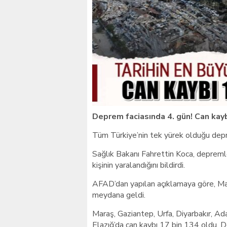
Giresunlu sürücü Orhang
Deprem faciasında 4. gün! Can kaybı
Tüm Türkiye’nin tek yürek olduğu depr
Sağlık Bakanı Fahrettin Koca, depremle
kişinin yaralandığını bildirdi.
AFAD’dan yapılan açıklamaya göre, Ma
meydana geldi.
Maraş, Gaziantep, Urfa, Diyarbakır, Ad
Elazığ’da can kaybı 17 bin 134 oldu. D