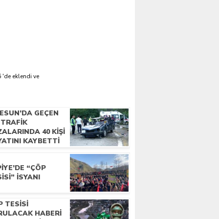
 'de eklendi ve
RESUN’DA GEÇEN
 TRAFIK
ALARINDA 40 KIŞI
YATINI KAYBETTI
IYE’DE “ÇÖP
ISI” İSYANI
 TESISI
RULACAK HABERI