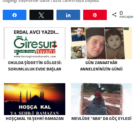
0
Paylaş
Tweetle
Paylaş
Pin
PAYLAŞIML
OKULDA ŞIDDETIN GÖLGESI:
GÜN ZANAATKÂR
SORUMLULUK EVDE BAŞLAR
ANNELERİNİZİN GÜNÜ
HOŞÇAKAL YA ŞEHRİ RAMAZAN
MEVLÜDE “ABA” DA GÖÇ EYLEDI