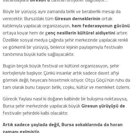
Böyle bir yürüyüş aynı zamanda birlik ve beraberlik mesajı da
verecektir. Bursa’daki tüm
Giresun derneklerinin
ortak
katılımıyla yapılacak organizasyon,
hem federasyonun gücünü
ortaya koyar hem de g
enç nesillerin kültürel aidiyetini
artırır.
Özellikle sosyal medya çağında şehir merkezinde yapılacak renkli
ve görkemli bir yürüyüş, binlerce kişinin paylaşımıyla festivalin
tanıtımına büyük katkı sağlayacaktır.
Bugün birçok büyük festival ve kültürel organizasyon, şehir
kortejleriyle başlıyor. Çünkü insanlar artık sadece davet afişi
görmek değil; heyecanı hissetmek istiyor. Otçu Göçü’nün ruhu da
tam olarak bunu taşıyor: birlik, coşku, kültür ve memleket özlemi.
Görecik Yaylası nasıl ki doğanın kalbinde bir buluşma noktasıysa,
Bursa şehir merkezinde yapılacak büyük
Giresun yürüyüşü de
festivalin şehirdeki kalbi olacaktır.
Artık sadece yaylada değil, Bursa sokaklarında da horan
zamanı gelmiştir.