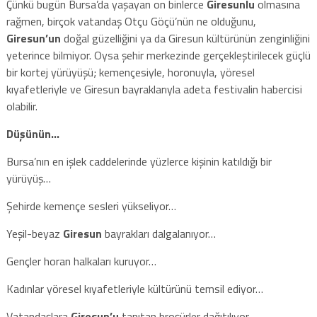
Çünkü bugün Bursa’da yaşayan on binlerce
Giresunlu
olmasına
rağmen, birçok vatandaş Otçu Göçü’nün ne olduğunu,
Giresun’un
doğal güzelliğini ya da Giresun kültürünün zenginliğini
yeterince bilmiyor. Oysa şehir merkezinde gerçekleştirilecek güçlü
bir kortej yürüyüşü; kemençesiyle, horonuyla, yöresel
kıyafetleriyle ve Giresun bayraklarıyla adeta festivalin habercisi
olabilir.
Düşünün…
Bursa’nın en işlek caddelerinde yüzlerce kişinin katıldığı bir
yürüyüş…
Şehirde kemençe sesleri yükseliyor…
Yeşil-beyaz
Giresun
bayrakları dalgalanıyor…
Gençler horan halkaları kuruyor…
Kadınlar yöresel kıyafetleriyle kültürünü temsil ediyor…
Vatandaşlara
Giresun’u
tanıtan broşürler dağıtılıyor…