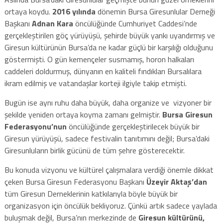
ortaya koydu.
2016 yılında
dönemin Bursa Giresunlular Derneği
Başkanı
Adnan Kara
öncülüğünde Cumhuriyet Caddesi’nde
gerçekleştirilen göç yürüyüşü, şehirde büyük yankı uyandırmış ve
Giresun kültürünün Bursa’da ne kadar güçlü bir karşılığı olduğunu
göstermişti. O gün kemençeler susmamış, horon halkaları
caddeleri doldurmuş, dünyanın en kaliteli fındıkları Bursalılara
ikram edilmiş ve vatandaşlar korteji ilgiyle takip etmişti.
Bugün ise aynı ruhu daha büyük, daha organize ve vizyoner bir
şekilde yeniden ortaya koyma zamanı gelmiştir.
Bursa Giresun
Federasyonu’nun
öncülüğünde gerçekleştirilecek büyük bir
Giresun yürüyüşü, sadece festivalin tanıtımını değil; Bursa’daki
Giresunluların birlik gücünü de tüm şehre gösterecektir.
Bu konuda vizyonu ve kültürel çalışmalara verdiği önemle dikkat
çeken Bursa Giresun Federasyonu Başkanı
Üzeyir Aktaş’dan
tüm Giresun Derneklerinin katkılarıyla böyle büyük bir
organizasyon için öncülük bekliyoruz. Çünkü artık sadece yaylada
buluşmak değil, Bursa’nın merkezinde de
Giresun kültürünü,