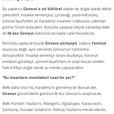
Bu yapılınca
Giresun’a ait kültürel
objeler de doğal olarak dikkat
çekecektir. İnsanlar kemençeyi, çotanağı, yayla kültürünü,
yöresel kıyafetleri ve Karadeniz insanının coşkusunu yakından
görme fırsatı bulacaktır. Bursa’da yaşayan birçok vatandaş belki
de
ilk kez Giresun
kültürünü bu kadar canlı hissedecek.
Bursa’da yapılacak büyük
Giresun yürüyüşü
; sadece
festival
duyurusu değil, aynı zamanda Giresun’un tanıtımına
dönüşecektir. İnsanlar kemençe sesini duydukça, horonun
enerjisini gördükçe, yöresel kıyafetleri ve yeşil-beyaz renkleri
fark ettikçe doğal olarak şu merakı yaşayacaktır:
“Bu insanların memleketi nasıl bir yer?”
Belki daha önce hiç Karadeniz’e gitmemiş bir Bursalı aile,
Giresun
görüntülerini görünce ilk kez Giresun’u araştıracak…
Belki Kümbet Yaylası’nı, Mavigöl’ü, Ağaçbaşını, Karaovacık’ı,
Şantiyeyi, Kuzalan Şelalesi’ni, Bektaş Yaylası’nı merak edecek…