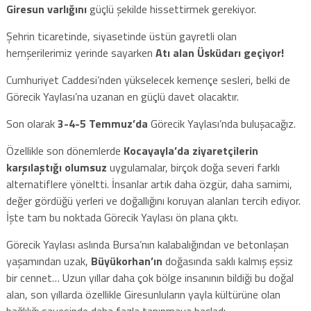
Giresun varlığını
güçlü şekilde hissettirmek gerekiyor.
Şehrin ticaretinde, siyasetinde üstün gayretli olan
hemşerilerimiz yerinde sayarken
Atı alan Üsküdarı geçiyor!
Cumhuriyet Caddesi’nden yükselecek kemençe sesleri, belki de
Görecik Yaylası’na uzanan en güçlü davet olacaktır.
Son olarak
3-4-5 Temmuz’da
Görecik Yaylası’nda buluşacağız.
Özellikle son dönemlerde
Kocayayla’da ziyaretçilerin
karşılaştığı olumsuz
uygulamalar, birçok doğa severi farklı
alternatiflere yöneltti. İnsanlar artık daha özgür, daha samimi,
değer gördüğü yerleri ve doğallığını koruyan alanları tercih ediyor.
İşte tam bu noktada Görecik Yaylası ön plana çıktı.
Görecik Yaylası aslında Bursa’nın kalabalığından ve betonlaşan
yaşamından uzak,
Büyükorhan’ın
doğasında saklı kalmış eşsiz
bir cennet… Uzun yıllar daha çok bölge insanının bildiği bu doğal
alan, son yıllarda özellikle Giresunluların yayla kültürüne olan
bağlılığı sayesinde daha fazla tanınmaya başladı.