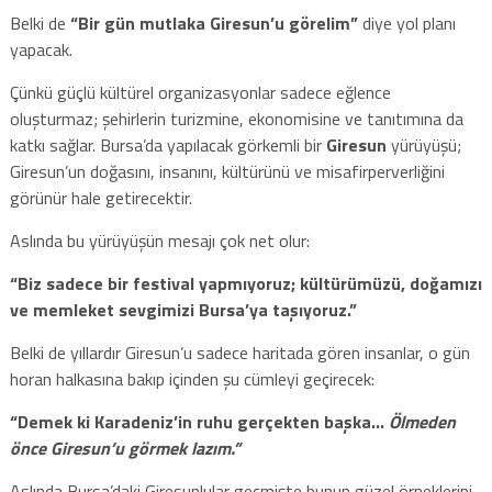
Belki de
“Bir gün mutlaka Giresun’u görelim”
diye yol planı
yapacak.
Çünkü güçlü kültürel organizasyonlar sadece eğlence
oluşturmaz; şehirlerin turizmine, ekonomisine ve tanıtımına da
katkı sağlar. Bursa’da yapılacak görkemli bir
Giresun
yürüyüşü;
Giresun’un doğasını, insanını, kültürünü ve misafirperverliğini
görünür hale getirecektir.
Aslında bu yürüyüşün mesajı çok net olur:
“Biz sadece bir festival yapmıyoruz; kültürümüzü, doğamızı
ve memleket sevgimizi Bursa’ya taşıyoruz.”
Belki de yıllardır Giresun’u sadece haritada gören insanlar, o gün
horan halkasına bakıp içinden şu cümleyi geçirecek:
“Demek ki Karadeniz’in ruhu gerçekten başka…
Ölmeden
önce Giresun’u görmek lazım.”
Aslında Bursa’daki Giresunlular geçmişte bunun güzel örneklerini