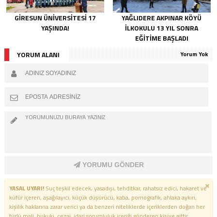
GIRESUN ÜNIVERSITESI 17
YAĞLIDERE AKPINAR KÖYÜ
YAŞINDA!
İLKOKULU 13 YIL SONRA
EĞITIME BAŞLADI
YORUM ALANI
Yorum Yok
YORUMU GÖNDER
YASAL UYARI!
Suç teşkil edecek, yasadışı, tehditkar, rahatsız edici, hakaret ve
küfür içeren, aşağılayıcı, küçük düşürücü, kaba, pornografik, ahlaka aykırı,
kişilik haklarına zarar verici ya da benzeri niteliklerde içeriklerden doğan her
türlü mali, hukuki, cezai, idari sorumluluk içeriği gönderen kişiye aittir.