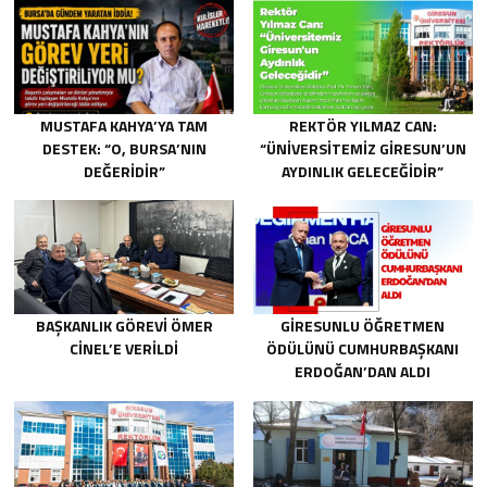
MUSTAFA KAHYA’YA TAM
REKTÖR YILMAZ CAN:
DESTEK: “O, BURSA’NIN
“ÜNIVERSITEMIZ GIRESUN’UN
DEĞERIDIR”
AYDINLIK GELECEĞIDIR”
BAŞKANLIK GÖREVI ÖMER
GIRESUNLU ÖĞRETMEN
CINEL’E VERILDI
ÖDÜLÜNÜ CUMHURBAŞKANI
ERDOĞAN’DAN ALDI