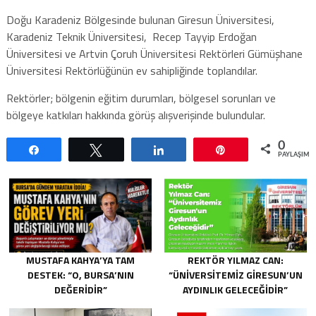
Doğu Karadeniz Bölgesinde bulunan Giresun Üniversitesi,
Karadeniz Teknik Üniversitesi, Recep Tayyip Erdoğan
Üniversitesi ve Artvin Çoruh Üniversitesi Rektörleri Gümüşhane
Üniversitesi Rektörlüğünün ev sahipliğinde toplandılar.
Rektörler; bölgenin eğitim durumları, bölgesel sorunları ve
bölgeye katkıları hakkında görüş alışverişinde bulundular.
0
Paylaş
Tweetle
Paylaş
Pin
PAYLAŞIML
MUSTAFA KAHYA’YA TAM
REKTÖR YILMAZ CAN:
DESTEK: “O, BURSA’NIN
“ÜNIVERSITEMIZ GIRESUN’UN
DEĞERIDIR”
AYDINLIK GELECEĞIDIR”