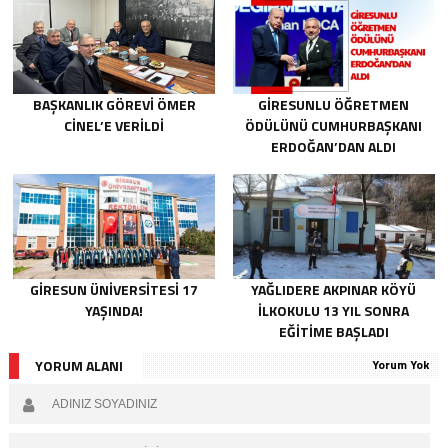
BAŞKANLIK GÖREVI ÖMER
GIRESUNLU ÖĞRETMEN
CINEL’E VERILDI
ÖDÜLÜNÜ CUMHURBAŞKANI
ERDOĞAN’DAN ALDI
GIRESUN ÜNIVERSITESI 17
YAĞLIDERE AKPINAR KÖYÜ
YAŞINDA!
İLKOKULU 13 YIL SONRA
EĞITIME BAŞLADI
YORUM ALANI
Yorum Yok