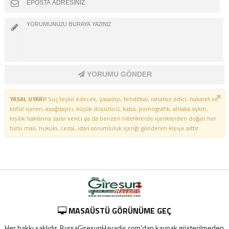
YORUMU GÖNDER
YASAL UYARI!
Suç teşkil edecek, yasadışı, tehditkar, rahatsız edici, hakaret ve
küfür içeren, aşağılayıcı, küçük düşürücü, kaba, pornografik, ahlaka aykırı,
kişilik haklarına zarar verici ya da benzeri niteliklerde içeriklerden doğan her
türlü mali, hukuki, cezai, idari sorumluluk içeriği gönderen kişiye aittir.
MASAÜSTÜ GÖRÜNÜME GEÇ
Her hakkı saklıdır. BursaGiresunHavadis.com'dan kaynak gösterilmeden