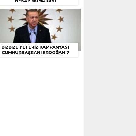
HESAP NUMARASI
BIZBIZE YETERIZ KAMPANYASI
CUMHURBAŞKANI ERDOĞAN 7
MAAŞINI BAĞIŞLADI