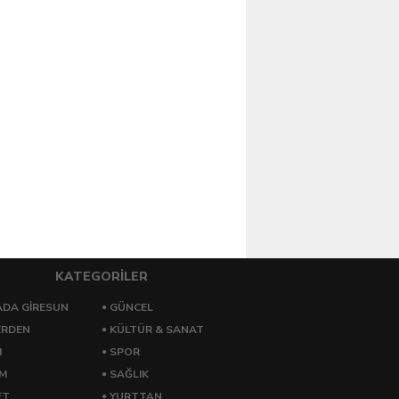
KATEGORİLER
DA GİRESUN
GÜNCEL
ERDEN
KÜLTÜR & SANAT
M
SPOR
ZM
SAĞLIK
ET
YURTTAN