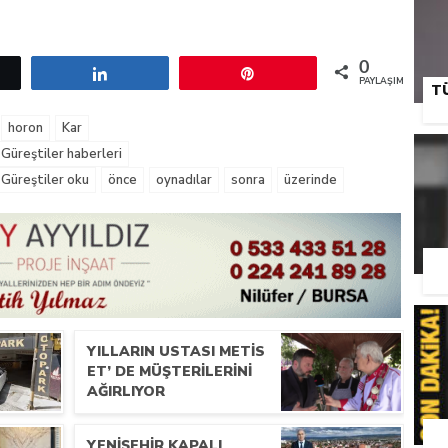
0
etle
Paylaş
Pin
PAYLAŞIMLAR
T
horon
Kar
Güreştiler haberleri
 Güreştiler oku
önce
oynadılar
sonra
üzerinde
YILLARIN USTASI METIS
ET’ DE MÜŞTERILERINI
AĞIRLIYOR
YENIŞEHIR KAPALI