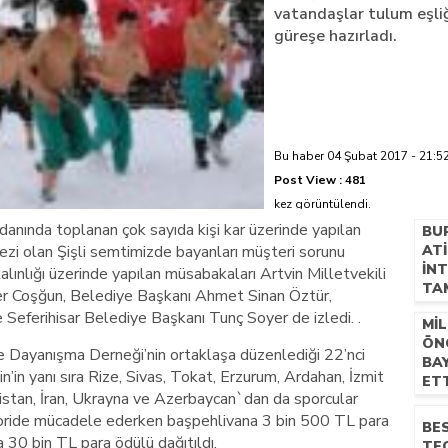
vatandaşlar tulum eşli
güreşe hazırladı.
azi’de hayatını kaybetti
Bu haber 04 Şubat 2017 - 21:52
Post View :
481
kez görüntülendi.
danında toplanan çok sayıda kişi kar üzerinde yapılan
BUR
rkezi olan Şişli semtimizde bayanları müşteri sorunu
AT
IN
lınlığı üzerinde yapılan müsabakaları Artvin Milletvekili
TA
Önder Coşğun, Belediye Başkanı Ahmet Sinan Öztür,
 Seferihisar Belediye Başkanı Tunç Soyer de izledi. .
MIL
ÖN
ve Dayanışma Derneği’nin ortaklaşa düzenlediği 22’nci
BA
n’in yanı sıra Rize, Sivas, Tokat, Erzurum, Ardahan, İzmit
ET
rcistan, İran, Ukrayna ve Azerbaycan`dan da sporcular
oride mücadele ederken başpehlivana 3 bin 500 TL para
BE
30 bin TL para ödülü dağıtıldı.
TE