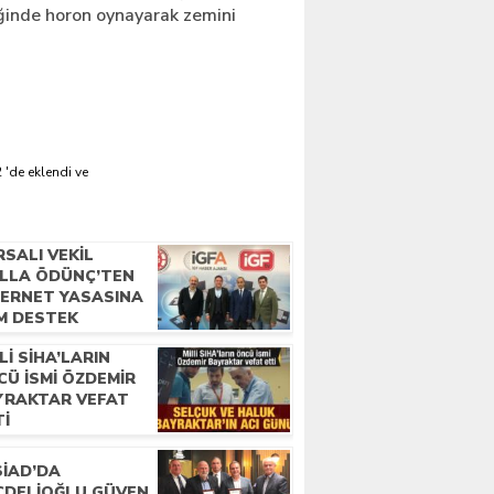
ğinde horon oynayarak zemini
 'de eklendi ve
SALI VEKIL
ILLA ÖDÜNÇ’TEN
TERNET YASASINA
M DESTEK
LI SIHA’LARIN
CÜ ISMI ÖZDEMIR
YRAKTAR VEFAT
TI
SİAD’DA
CDELIOĞLU GÜVEN