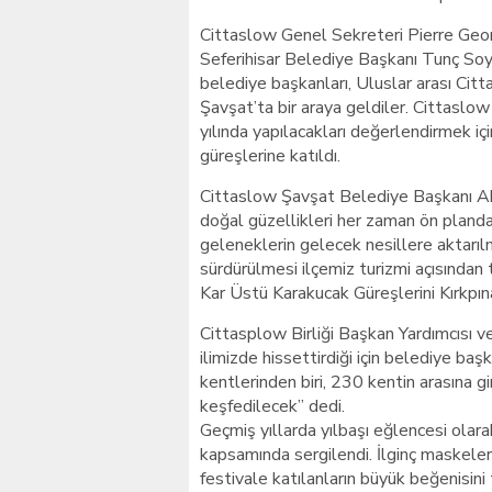
Cittaslow Genel Sekreteri Pierre Georg
Seferihisar Belediye Başkanı Tunç Soy
belediye başkanları, Uluslar arası Ci
Şavşat’ta bir araya geldiler. Cittaslow
yılında yapılacakları değerlendirmek i
güreşlerine katıldı.
Cittaslow Şavşat Belediye Başkanı Ah
doğal güzellikleri her zaman ön planda
geleneklerin gelecek nesillere aktarılm
sürdürülmesi ilçemiz turizmi açısından 
Kar Üstü Karakucak Güreşlerini Kırkpınar
Cittasplow Birliği Başkan Yardımcısı v
ilimizde hissettirdiği için belediye b
kentlerinden biri, 230 kentin arasına g
keşfedilecek” dedi.
Geçmiş yıllarda yılbaşı eğlencesi olara
kapsamında sergilendi. İlginç maskeler
festivale katılanların büyük beğenisini 