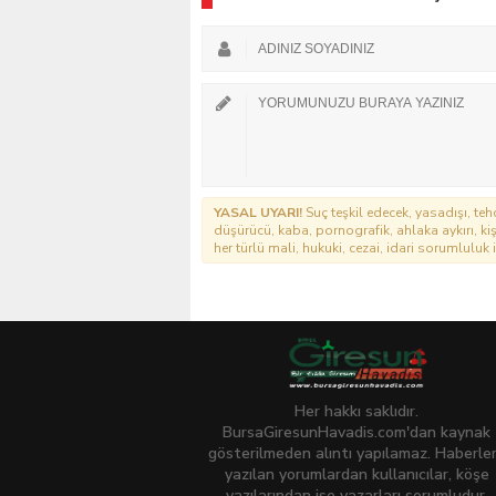
YASAL UYARI!
Suç teşkil edecek, yasadışı, tehd
düşürücü, kaba, pornografik, ahlaka aykırı, kişi
her türlü mali, hukuki, cezai, idari sorumluluk i
Her hakkı saklıdır.
BursaGiresunHavadis.com'dan kaynak
gösterilmeden alıntı yapılamaz. Haberle
yazılan yorumlardan kullanıcılar, köşe
yazılarından ise yazarları sorumludur.