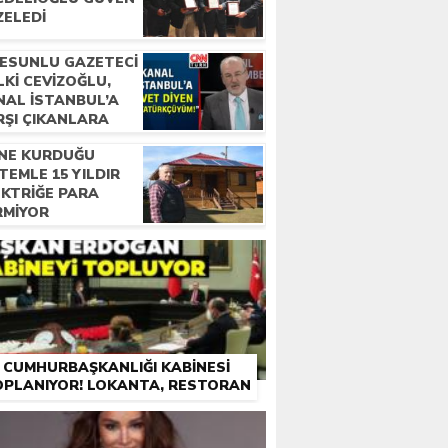
ZELEDI
RESUNLU GAZETECI
KI CEVIZOĞLU,
NAL ISTANBUL’A
RŞI ÇIKANLARA
KI GÖSTERDI.
INE KURDUĞU
TEMLE 15 YILDIR
EKTRIĞE PARA
RMIYOR
CUMHURBAŞKANLIĞI KABINESI
OPLANIYOR! LOKANTA, RESTORAN
VE KAFELER AÇILACAK MI?