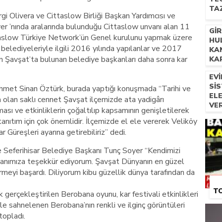
TA
i Olivera ve Cittaslow Birliği Başkan Yardımcısı ve
er ’nında aralarında bulunduğu Cittaslow unvanı alan 11
GI
ttaslow Türkiye Network’ün Genel kurulunu yapmak üzere
HUL
 belediyeleriyle ilgili 2016 yılında yapılanlar ve 2017
KA
çin Şavşat’ta bulunan belediye başkanları daha sonra kar
KA
TEP
EV
SIS
met Sinan Öztürk, burada yaptığı konuşmada “Tarihi ve
EL
 olan saklı cennet Şavşat ilçemizde ata yadigârı
VE
ası ve etkinliklerin çoğaltılıp kapsamının genişletilerek
tanıtım için çok önemlidir. İlçemizde el ele vererek Veliköy
 Güreşleri ayarına getirebiliriz” dedi.
e Seferihisar Belediye Başkanı Tunç Soyer “Kendimizi
aşkanımıza teşekkür ediyorum. Şavşat Dünyanın en güzel
irmeyi başardı. Diliyorum kibu güzellik dünya tarafından da
T
k gerçekleştirilen Berobana oyunu, kar festivali etkinlikleri
le sahnelenen Berobana’nın renkli ve ilginç görüntüleri
topladı.