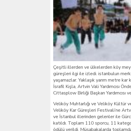
Giresunlu sürücü Orhang
Çeşitli illerden ve ülkelerden köy mey
güreşleri ilgi ile izledi. istanbulun me
yaşamazlar. Yaklaşık yarım metre kar ka
İsrafil Kışla, Artvin Vali Yardımcısı 
Cittasplow Birliği Başkan Yardımcısı ve
Veliköy Muhtarlığı ve Veliköy Kültür 
Veliköy Kar Güreşleri Festivali’ne Artvi
ve İstanbul illerinden gelenler ile Gü
katıldı. Toplam 110 sporcu, 11 kateg
ödülü verildi. Müsabakalarda toplamda 