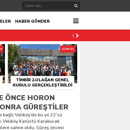
ELER
HABER GÖNDER
İM
GÜNCEL
TİMBİR 2.OLAĞAN GENEL
KURULU GERÇEKLEŞTIRILDI
r
E ÖNCE HORON
ONRA GÜREŞTILER
çlandı
e bağlı Veliköy’de bu yıl 22’sü
ı Veliköy Karüstü Karakucak
ülere sahne oldu. Güreş öncesi