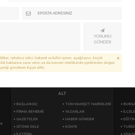
YORUMU
GÖNDER
itkar, rahatsız edici, hakaret ve küfür içeren, aşağılayıcı, küçük
lik haklarına zarar verici ya da benzeri niteliklerde içeriklerden doğan
çeriği gönderen kişiye aittir.
ALT
BAŞLANGIÇ
TÜM MANŞET HABERLERİ
BURSA
FİRMA REHBERİ
YAZARLAR
İLÇEL
GAZETELER
HABER GÖNDER
EĞİTİ
re
SİTENE EKLE
KÜNYE
TURİ
İLETİŞİM
SİYAS