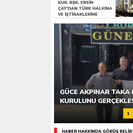
KUR. BŞK. ERSIN
ÇAY’DAN TÜRK HALKINA
VE İŞTIRAKLERINE
BAYRAM MESAJI
6. GÜCE TEKKEKÖY DE
GÜCE AKPINAR TAKA 
KATILIMLA GERÇEKLE
KURULUNU GERÇEKLE
1
HABER HAKKINDA GÖRÜŞ BELİR