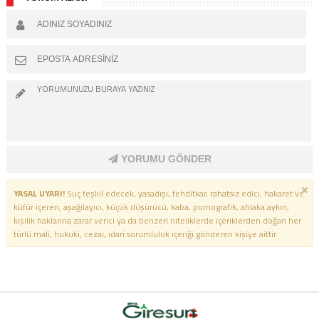
YORUMU GÖNDER
YASAL UYARI!
Suç teşkil edecek, yasadışı, tehditkar, rahatsız edici, hakaret ve
küfür içeren, aşağılayıcı, küçük düşürücü, kaba, pornografik, ahlaka aykırı,
kişilik haklarına zarar verici ya da benzeri niteliklerde içeriklerden doğan her
türlü mali, hukuki, cezai, idari sorumluluk içeriği gönderen kişiye aittir.