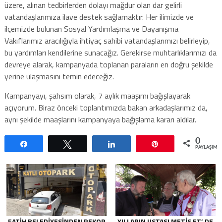
üzere, alınan tedbirlerden dolayı mağdur olan dar gelirli
vatandaşlarımıza ilave destek sağlamaktır. Her ilimizde ve
ilçemizde bulunan Sosyal Yardımlaşma ve Dayanışma
Vakıflarımız aracılığıyla ihtiyaç sahibi vatandaşlarımızı belirleyip,
bu yardımları kendilerine sunacağız. Gerekirse muhtarlıklarımızı da
devreye alarak, kampanyada toplanan paraların en doğru şekilde
yerine ulaşmasını temin edeceğiz.
Kampanyayı, şahsım olarak, 7 aylık maaşımı bağışlayarak
açıyorum. Biraz önceki toplantımızda bakan arkadaşlarımız da,
aynı şekilde maaşlarını kampanyaya bağışlama kararı aldılar.
0
Paylaş
Tweetle
Paylaş
Pin
PAYLAŞIML
FATIH BELEDIYESINDEN REKOR
YILLARIN USTASI METIS ET’ DE