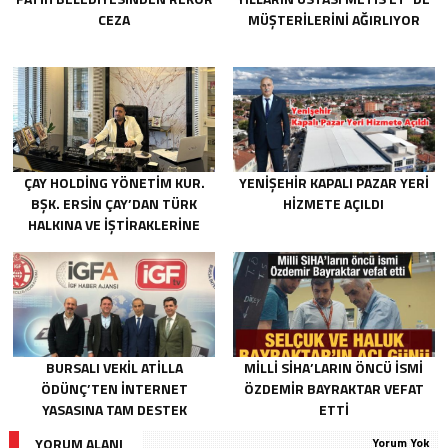
CEZA
MÜŞTERILERINI AĞIRLIYOR
ÇAY HOLDING YÖNETIM KUR.
YENIŞEHIR KAPALI PAZAR YERI
BŞK. ERSIN ÇAY’DAN TÜRK
HIZMETE AÇILDI
HALKINA VE İŞTIRAKLERINE
BAYRAM MESAJI
BURSALI VEKIL ATILLA
MILLI SIHA’LARIN ÖNCÜ ISMI
ÖDÜNÇ’TEN INTERNET
ÖZDEMIR BAYRAKTAR VEFAT
YASASINA TAM DESTEK
ETTI
YORUM ALANI
Yorum Yok