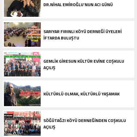
DR.NIHAL EMIROĞLU’NUN ACI GÜNÜ
SARIYAR FIRINLI KÖYÜ DERNEĞI ÜYELERI
İFTARDA BULUŞTU
GEMLIK GIRESUN KÜLTÜR EVINE COŞKULU
AÇILIŞ
KÜLTÜRLÜ OLMAK, KÜLTÜRLÜ YAŞAMAK
SÖĞÜTAĞZI KÖYÜ DERNEĞINDEN COŞKULU
AÇILIŞ