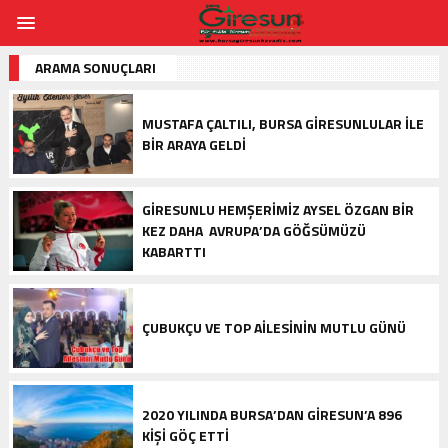
ARAMA SONUÇLARI
MUSTAFA ÇALTILI, BURSA GIRESUNLULAR İLE
BIR ARAYA GELDI
GIRESUNLU HEMŞERIMIZ AYSEL ÖZGAN BIR
KEZ DAHA AVRUPA’DA GÖĞSÜMÜZÜ
KABARTTI
ÇUBUKÇU VE TOP AILESININ MUTLU GÜNÜ
2020 YILINDA BURSA’DAN GIRESUN’A 896
KIŞI GÖÇ ETTI