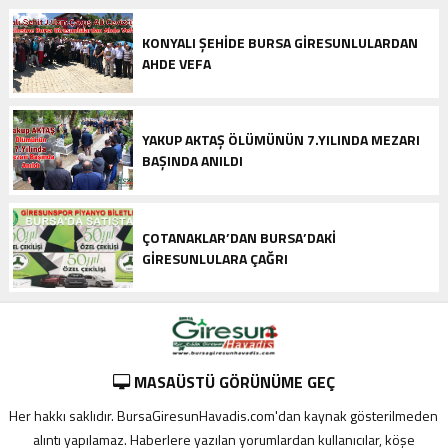
KONYALI ŞEHIDE BURSA GIRESUNLULARDAN
AHDE VEFA
YAKUP AKTAŞ ÖLÜMÜNÜN 7.YILINDA MEZARI
BAŞINDA ANILDI
ÇOTANAKLAR’DAN BURSA’DAKI
GIRESUNLULARA ÇAĞRI
MASAÜSTÜ GÖRÜNÜME GEÇ
Her hakkı saklıdır. BursaGiresunHavadis.com'dan kaynak gösterilmeden
alıntı yapılamaz. Haberlere yazılan yorumlardan kullanıcılar, köşe