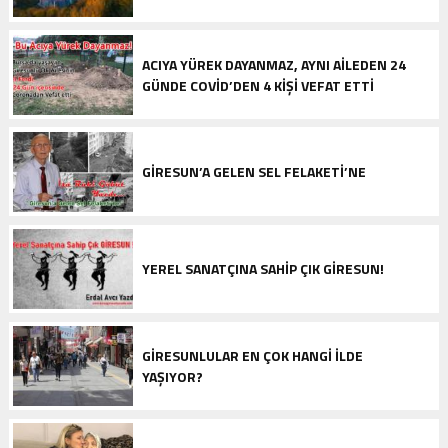
ACIYA YÜREK DAYANMAZ, AYNI AILEDEN 24
GÜNDE COVID’DEN 4 KIŞI VEFAT ETTI
GIRESUN’A GELEN SEL FELAKETI’NE
YEREL SANATÇINA SAHIP ÇIK GIRESUN!
GIRESUNLULAR EN ÇOK HANGI ILDE
YAŞIYOR?