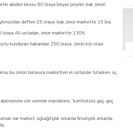
tin abiden kilosu 80 liraya beyaz peyniri, bak zinciri
yılmazdan defteri 25 liraya, bak zincir markette 15 lira.
0 liraya Ali ustadan, zincir markette 130tl
botu kunduracı hakandan 250 liraya, zinciri kör olası
mu bu zinciri batasıca marketleri el üstünde tutarken, üç
tabilmesine izin vermek mantıklımı, “kontrolsüz güç, güç
san var market, üçkağıtçılık onlarda fırsatçılık onlarda,
da,