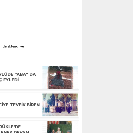
 'de eklendi ve
VLÜDE “ABA” DA
Ç EYLEDI
IYE TEVFIK BIREN
RÜKLE’DE
LENEK DEVAM