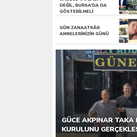
DEĞIL, BURSA’DA DA
GÖSTERILMELI
GÜN ZANAATKÂR
ANNELERİNİZİN GÜNÜ
6. GÜCE TEKKEKÖY DE
GÜCE AKPINAR TAKA 
KATILIMLA GERÇEKLE
KURULUNU GERÇEKLE