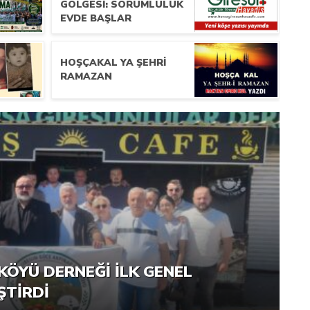
GÖLGESI: SORUMLULUK
EVDE BAŞLAR
HOŞÇAKAL YA ŞEHRİ
RAMAZAN
RNEĞI PIKNIK ŞÖLENI YOĞUN
KÖYÜ DERNEĞI İLK GENEL
ŞTI
ŞTIRDI