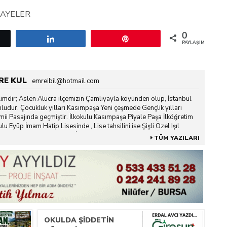
KAYELER
0
etle
Paylaş
Pin
PAYLAŞIMLAR
RE KUL
emreibil@hotmail.com
imdir; Aslen Alucra ilçemizin Çamlıyayla köyünden olup, İstanbul
dur. Çocukluk yılları Kasımpaşa Yeni çeşmede Gençlik yılları
ii Pasajında geçmiştir. İlkokulu Kasımpaşa Piyale Paşa İlköğretim
u Eyüp İmam Hatip Lisesinde , Lise tahsilini ise Şişli Özel Işıl
esinde tamamladı. 2 yıllık İşletme bölümünü kazandı. Üniversite
TÜM YAZILARI
serek, Askerlik vazifesini yerine getirmiştir. Yaratan’ın emrine uyup
ne sığınıp bir yare yoldaş bir kız evlada ata oldu. 25 yıldır
k Baba mesleği olan Muhasebe bürosunda mesleğine devam etmekte
ıldır hikayelerini kaleme alıp Youtube kanalında ses vermektedir.
utube kanalına Abone olabilirsiniz Link:
tube.com/channel/UC08_ub7PIMv7FDbl1hojK_A
OKULDA ŞIDDETIN