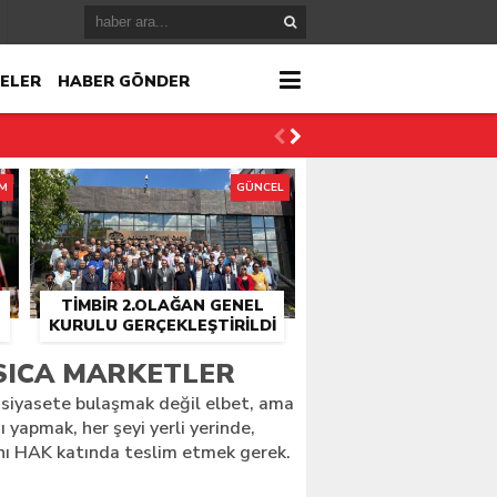
ELER
HABER GÖNDER
İM
GÜNCEL
TİMBİR 2.OLAĞAN GENEL
KURULU GERÇEKLEŞTIRILDI
r
ASICA MARKETLER
iyasete bulaşmak değil elbet, ama
çlandı
 yapmak, her şeyi yerli yerinde,
anı HAK katında teslim etmek gerek.