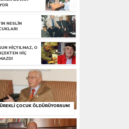
IYOR
IN NESLIN
CUKLARI
UN HIÇYILMAZ, O
RÇEKTEN HIÇ
LMAZDI
ÜREKLI ÇOCUK ÖLDÜRÜYORSUN!