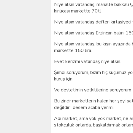
Niye alsın vatandaş, mahalle bakkalı Çe
kırılıcası markette 70tl
Niye alsın vatandaş defteri kırtasiyeci 
Niye alsın vatandaş Erzincan balını 15
Niye alsın vatandaş, bu kışın ayazında 
markette 150 lira.
Evet kerizmi vatandaş niye alsın.
Şimdi soruyorum, bizim hiç suçumuz yok
kuruş için
Ve devletimin yetkililerine soruyorum
Bu zincir marketlerin halen her şeyi sa
değildir” desem acaba yerimi.
Adı market, ama yok yok market, ne arar
stokçuluk onlarda, başkaldırmak onlar