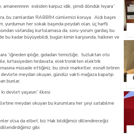
, amanennnnn eskiden karpuz idik, şimdi döndük hıyara”
lira, bu zamlardan RABBİM cümlemizi koruya. Aldı başını
m, yurdumun her sokak başında peydah olan, üç harfli
ryasından vatandaş kurtulamasa da, soru-yorum gardaş bu
e bu kadar büyüyebildi, bugün kimin karşısında, halkının ve
ara “iğneden ipliğe, gıdadan temizliğe, tuzluktan oto
le, kırtasiyeden hırdavata, elektronikten elektrik
asına müsade ettiğiniz, bu zincir marketler, esnafı bitiren
ve devlete meydan okuyan, gündüz vakti mağaza kapatıp
an bunlar,
ki devlet yaşasın” ilkesi
illetine meydan okuyan bu kurumlara her şeyi satabilme
ler olsa da elbet, biz Hak bildiğimizi dillendireceğiz
dillendirdiğimiz gibi.