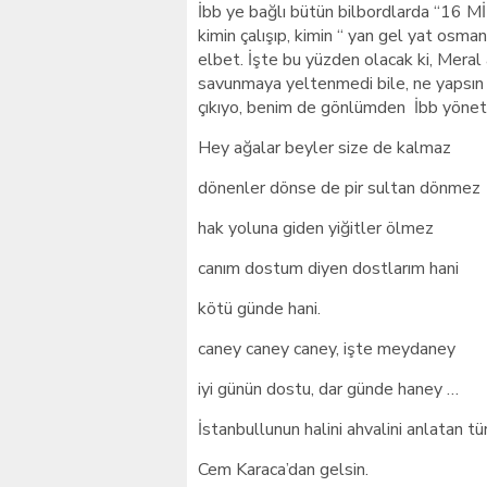
İbb ye bağlı bütün bilbordlarda “16 M
kimin çalışıp, kimin “ yan gel yat osm
elbet. İşte bu yüzden olacak ki, Meral
savunmaya yeltenmedi bile, ne yapsın 
çıkıyo, benim de gönlümden İbb yöneti
Hey ağalar beyler size de kalmaz
dönenler dönse de pir sultan dönmez
hak yoluna giden yiğitler ölmez
canım dostum diyen dostlarım hani
kötü günde hani.
caney caney caney, işte meydaney
iyi günün dostu, dar günde haney …
İstanbullunun halini ahvalini anlatan t
Cem Karaca’dan gelsin.