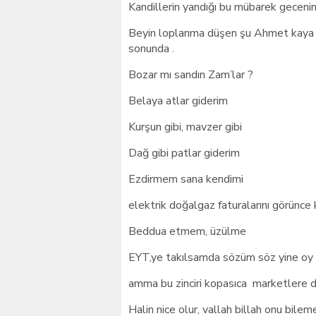
Kandillerin yandığı bu mübarek geceni
Beyin loplarıma düşen şu Ahmet kaya 
sonunda .
Bozar mı sandın Zam’lar ?
Belaya atlar giderim
Kurşun gibi, mavzer gibi
Dağ gibi patlar giderim
Ezdirmem sana kendimi
elektrik doğalgaz faturalarını görünc
Beddua etmem, üzülme
EYT,ye takılsamda sözüm söz yine oy v
amma bu zinciri kopasıca marketlere 
Halin nice olur, vallah billah onu bilem