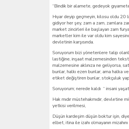
“Bindik bir alamete, gedeyok gıyamete
Hıyar deyip geçmeyin, kilosu oldu 20 
gidiyor her şey, zam a zam, zamlara za
market zincirleri ile başlayan zam fu
marketler kim ile var oldu kim sayesind
devletinin karşısında.
Soruyorum bizi yönetenlere talip olanl
lastiğine, inşaat malzemesinden teksti
malzemesine aklınıza ne geliyorsa, satm
bunlar, halkı ezen bunlar, ama halka 
etiket değiştiren bunlar, stokçuluk yap
Soruyorum; nerede kaldı “ insani yaşat 
Hak mıdır müstehakmıdır, devletine m
yetkisi verilmesi,
Düşün kardeşim düşün boktur işin, diyen
elbet, itina ile izahı olmayanın mizahını 