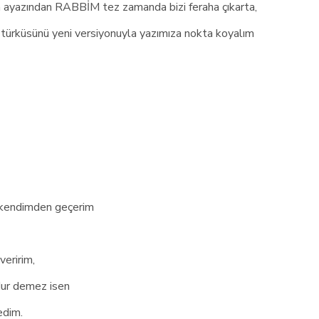
n ayazından RABBİM tez zamanda bizi feraha çıkarta,
türküsünü yeni versiyonuyla yazımıza nokta koyalım
e kendimden geçerim
eririm,
dur demez isen
edim.