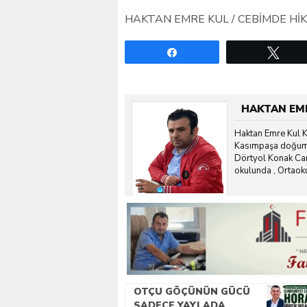
HAKTAN EMRE KUL / CEBİMDE Hİ
Paylaş
Twe
HAKTAN EM
Haktan Emre Kul K
Kasımpaşa doğumlu
Dörtyol Konak Cam
okulunda , Ortaokul
Akşam Ticaret Lis
eğitimini yarıda ke
,Peygamberin kavli
kesintisiz olara
olup, yaklaşık 4 y
Haktan Emre Kul yo
https://www.you
OTÇU GÖÇÜNÜN GÜCÜ
SADECE YAYLADA