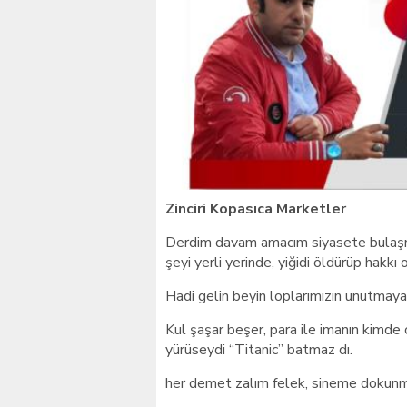
Giresunlu sürücü Orhang
Zinciri Kopasıca Marketler
Derdim davam amacım siyasete bulaşma
şeyi yerli yerinde, yiğidi öldürüp hakk
Hadi gelin beyin loplarımızın unutmaya 
Kul şaşar beşer, para ile imanın kimde
yürüseydi “Titanic” batmaz dı.
her demet zalım felek, sineme dokun