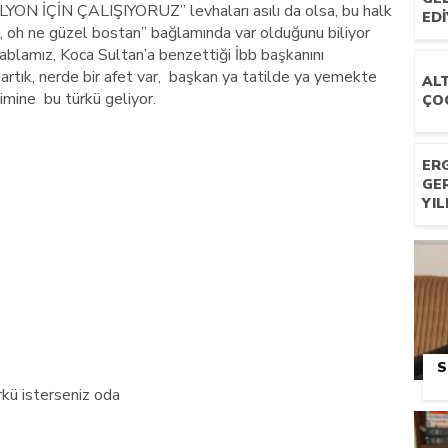
İLYON İÇİN ÇALIŞIYORUZ” levhaları asılı da olsa, bu halk
ED
an, oh ne güzel bostan” bağlamında var olduğunu biliyor
 ablamız, Koca Sultan’a benzettiği İbb başkanını
artık, nerde bir afet var, başkan ya tatilde ya yemekte
ALT
mine bu türkü geliyor.
ÇO
ERG
GE
YI
S
ürkü isterseniz oda