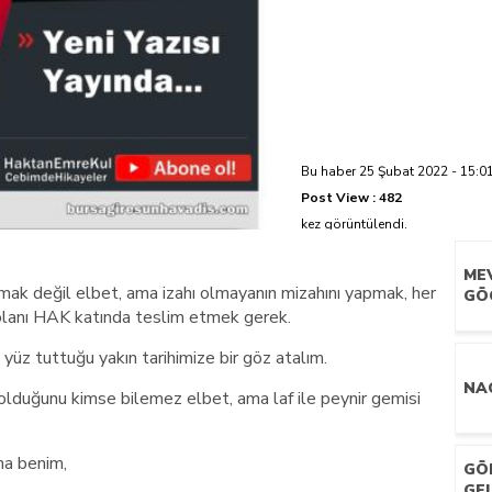
azi’de hayatını kaybetti
Bu haber 25 Şubat 2022 - 15:01
Post View :
482
kez görüntülendi.
ME
k değil elbet, ama izahı olmayanın mizahını yapmak, her
GÖ
ı olanı HAK katında teslim etmek gerek.
yüz tuttuğu yakın tarihimize bir göz atalım.
NAC
 olduğunu kimse bilemez elbet, ama laf ile peynir gemisi
ma benim,
GÖ
GE