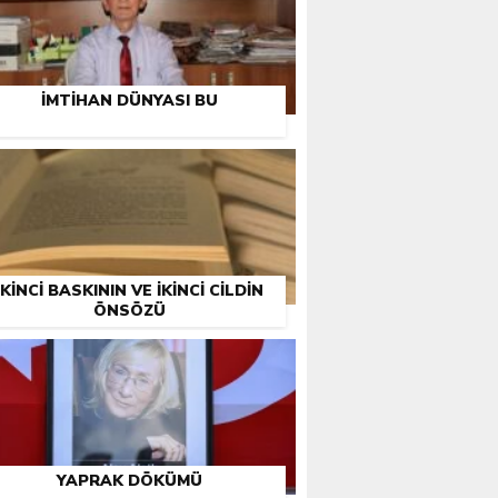
İMTIHAN DÜNYASI BU
İKINCI BASKININ VE İKINCI CILDIN
ÖNSÖZÜ
YAPRAK DÖKÜMÜ