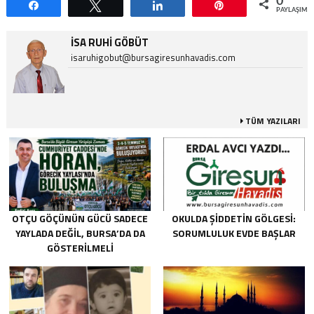
0
Paylaş
Tweetle
Paylaş
Pin
PAYLAŞIML
İSA RUHI GÖBÜT
isaruhigobut@bursagiresunhavadis.com
TÜM YAZILARI
OTÇU GÖÇÜNÜN GÜCÜ SADECE
OKULDA ŞIDDETIN GÖLGESI:
YAYLADA DEĞIL, BURSA’DA DA
SORUMLULUK EVDE BAŞLAR
GÖSTERILMELI