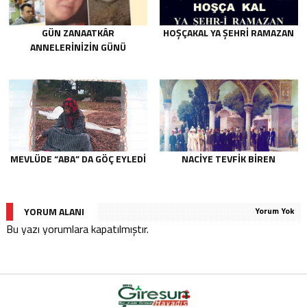
GÜN ZANAATKÂR
HOŞÇAKAL YA ŞEHRİ RAMAZAN
ANNELERİNİZİN GÜNÜ
MEVLÜDE “ABA” DA GÖÇ EYLEDI
NACIYE TEVFIK BIREN
YORUM ALANI
Yorum Yok
Bu yazı yorumlara kapatılmıştır.