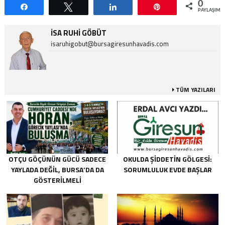
0
Paylaş
Tweetle
Paylaş
Pin
PAYLAŞIML
İSA RUHI GÖBÜT
isaruhigobut@bursagiresunhavadis.com
TÜM YAZILARI
OTÇU GÖÇÜNÜN GÜCÜ SADECE
OKULDA ŞIDDETIN GÖLGESI:
YAYLADA DEĞIL, BURSA’DA DA
SORUMLULUK EVDE BAŞLAR
GÖSTERILMELI