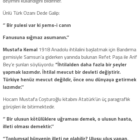
deyimini kullandığını bildirirler.
Ünlü Türk Ozanı Dede Galip:
‘’ Bir şulesi var ki şems-i canın
Fanusuna sığmaz asumanın.’’
Mustafa Kemal
1918 Anadolu ihtilalini başlatmak için Bandırma
gemisiyle Samsun’a giderken yanında bulunan Refet Paşa ile Arif
Bey’e şunları söylüyordu:
“İhtilalden daha fazla bir şeyler
yapmak lazımdır. İhtilal mevcut bir devleti değiştirir.
Türkiye henüz mevcut değildir, önce onu dünyaya getirmek
lazımdır.’’
Hocam Mustafa Coşturoğlu kitabını Atatürk’ün üç paragraflık
görüşleri ile bitirmektedir.
‘’ Bir ulusun kötülüklere uğraması demek, o ulusun hasta,
illeti olması demektir.’’
‘’Toplumsal bünyenin illeti ne olabilir? Ulusu ulus yapan,