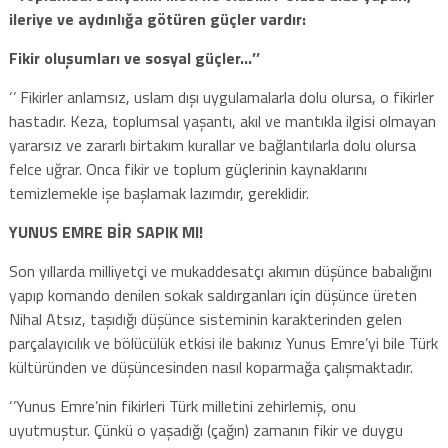
ileriye ve aydınlığa götüren güçler vardır:
Fikir oluşumları ve sosyal güçler…’’
‘’ Fikirler anlamsız, uslam dışı uygulamalarla dolu olursa, o fikirler
hastadır. Keza, toplumsal yaşantı, akıl ve mantıkla ilgisi olmayan
yararsız ve zararlı birtakım kurallar ve bağlantılarla dolu olursa
felce uğrar. Onca fikir ve toplum güçlerinin kaynaklarını
temizlemekle işe başlamak lazımdır, gereklidir.
YUNUS EMRE BİR SAPIK MI!
Son yıllarda milliyetçi ve mukaddesatçı akımın düşünce babalığını
yapıp komando denilen sokak saldırganları için düşünce üreten
Nihal Atsız, taşıdığı düşünce sisteminin karakterinden gelen
parçalayıcılık ve bölücülük etkisi ile bakınız Yunus Emre’yi bile Türk
kültüründen ve düşüncesinden nasıl koparmağa çalışmaktadır.
‘’Yunus Emre’nin fikirleri Türk milletini zehirlemiş, onu
uyutmuştur. Çünkü o yaşadığı (çağın) zamanın fikir ve duygu