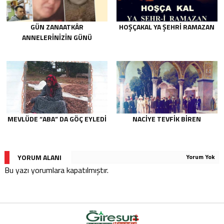
GÜN ZANAATKÂR
HOŞÇAKAL YA ŞEHRİ RAMAZAN
ANNELERİNİZİN GÜNÜ
MEVLÜDE “ABA” DA GÖÇ EYLEDI
NACIYE TEVFIK BIREN
YORUM ALANI
Yorum Yok
Bu yazı yorumlara kapatılmıştır.