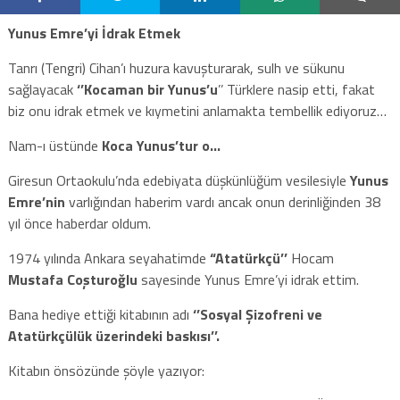
Yunus Emre’yi İdrak Etmek
Tanrı (Tengri) Cihan’ı huzura kavuşturarak, sulh ve sükunu
sağlayacak
‘’Kocaman bir Yunus’u
’’ Türklere nasip etti, fakat
biz onu idrak etmek ve kıymetini anlamakta tembellik ediyoruz…
Nam-ı üstünde
Koca Yunus’tur o…
Giresun Ortaokulu’nda edebiyata düşkünlüğüm vesilesiyle
Yunus
Emre’nin
varlığından haberim vardı ancak onun derinliğinden 38
yıl önce haberdar oldum.
1974 yılında Ankara seyahatimde
“Atatürkçü’’
Hocam
Mustafa Coşturoğlu
sayesinde Yunus Emre’yi idrak ettim.
Bana hediye ettiği kitabının adı
‘’Sosyal Şizofreni ve
Atatürkçülük üzerindeki baskısı’’.
Kitabın önsözünde şöyle yazıyor: