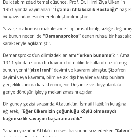
Bu kitabımızdaki temel düşünce, Prof. Dr. Hilmi Ziya Ülken ‘in
1951 yılında yayınlanan
‘’ İçtimai Ahlaksızlık Hastalığı’’
başlıklı
bir yazısından esinlenerek oluşturulmuştur.
Yazar, söz konusu makalesinde toplumsal bir ilgisizliğe değinmiş
ve bunun nedeni de
‘’Demansprokos’’
denen ruhsal bir hastalık
karakteriyle açıklamıştır.
Demansprokos’un dilimizdeki anlamı
‘’erken bunama’
’dır. Ama
1911 yılından sonra bu kavram bilim dilinde kullanılmaz olmuş;
bunun yerini
‘’şizofreni’’
deyimi ve kavramı almıştır. Şizofreni
deyimi veya kavramı, bilim ve akıldışı hayaller yaratıp bunlara
gerçeklik tanıma karakterini içerir. Düşünce ve duygulardaki
geriye dönüşün işleyiş mekanizmasını açıklar.
Bir güney gezisi sırasında Atatürk’ün, İsmail Habib’in kulağına
eğilerek; ‘’
Eğer ülkemizin çoğunluğu köylü olmasaydı
bağımsızlık savaşını başaramazdık.’’
Yabancı yazarlar Attila’nın ülkesi halkından söz ederken
‘’Ailem’’