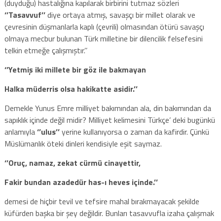
(duyduğu) hastalığına kapılarak birbirini tutmaz sözleri
‘’Tasavvuf’’
diye ortaya atmış, savaşçı bir millet olarak ve
çevresinin düşmanlarla kaplı (çevrili) olmasından ötürü savaşçı
olmaya mecbur bulunan Türk milletine bir dilencilik felsefesini
telkin etmeğe çalışmıştır.’’
‘’Yetmiş iki millete bir göz ile bakmayan
Halka müderris olsa hakikatte asidir.’’
Demekle Yunus Emre milliyet bakımından ala, din bakımından da
sapıklık içinde değil midir? Milliyet kelimesini Türkçe’ deki bugünkü
anlamıyla
‘’ulus’’
yerine kullanıyorsa o zaman da kafirdir. Çünkü
Müslümanlık öteki dinleri kendisiyle eşit saymaz.
‘’Oruç, namaz, zekat cürmü cinayettir,
Fakir bundan azadedür has-ı heves içinde.’’
demesi de hiçbir tevil ve tefsire mahal bırakmayacak şekilde
küfürden başka bir şey değildir. Bunları tasavvufla izaha çalışmak