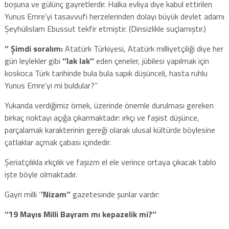
boşuna ve gülünç gayretlerdir. Halka evliya diye kabul ettirilen
Yunus Emre’yi tasavvufi herzelerinden dolayı büyük devlet adamı
Şeyhülislam Ebussut tekfir etmiştir. (Dinsizlikle suçlamıştır.)
‘’ Şimdi soralım:
Atatürk Türkiyesi, Atatürk milliyetçiliği diye her
gün leylekler gibi
‘’lak lak’’
eden çeneler, jübilesi yapılmak için
koskoca Türk tarihinde bula bula sapık düşünceli, hasta ruhlu
Yunus Emre’yi mi buldular?’’
Yukarıda verdiğimiz örnek, üzerinde önemle durulması gereken
birkaç noktayı açığa çıkarmaktadır: ırkçı ve faşist düşünce,
parçalamak karakterinin gereği olarak ulusal kültürde böylesine
çatlaklar açmak çabası içindedir.
Şeriatçılıkla ırkçılık ve faşizm el ele verince ortaya çıkacak tablo
işte böyle olmaktadır.
Gayri milli ‘
’Nizam’’
gazetesinde şunlar vardır:
‘’19 Mayıs Milli Bayram mı kepazelik mi?’’