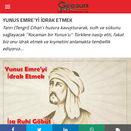
YUNUS EMRE’YI İDRAK ETMEK
Tanrı (Tengri) Cihan’ı huzura kavuşturarak, sulh ve sükunu
sağlayacak ‘’Kocaman bir Yunus’u’’ Türklere nasip etti, fakat
biz onu idrak etmek ve kıymetini anlamakta tembellik
ediyoruz…