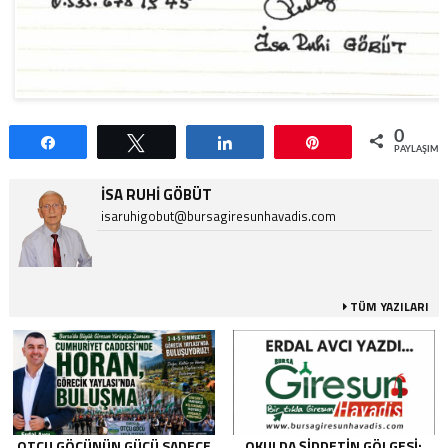
0
Paylaş
Tweetle
Paylaş
Pin
PAYLAŞIML
İSA RUHI GÖBÜT
isaruhigobut@bursagiresunhavadis.com
TÜM YAZILARI
OTÇU GÖÇÜNÜN GÜCÜ SADECE
OKULDA ŞIDDETIN GÖLGESI: