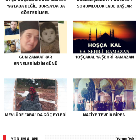
YAYLADA DEĞIL, BURSA’DA DA
SORUMLULUK EVDE BAŞLAR
GÖSTERILMELI
GÜN ZANAATKÂR
HOŞÇAKAL YA ŞEHRİ RAMAZAN
ANNELERİNİZİN GÜNÜ
MEVLÜDE “ABA” DA GÖÇ EYLEDI
NACIYE TEVFIK BIREN
YORUM ALANI
Yorum Yok