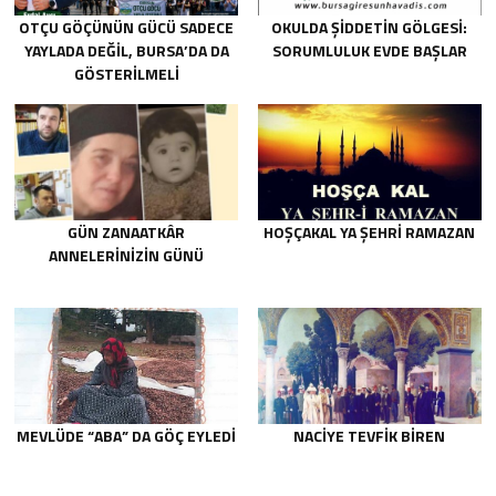
OTÇU GÖÇÜNÜN GÜCÜ SADECE
OKULDA ŞIDDETIN GÖLGESI:
YAYLADA DEĞIL, BURSA’DA DA
SORUMLULUK EVDE BAŞLAR
GÖSTERILMELI
GÜN ZANAATKÂR
HOŞÇAKAL YA ŞEHRİ RAMAZAN
ANNELERİNİZİN GÜNÜ
MEVLÜDE “ABA” DA GÖÇ EYLEDI
NACIYE TEVFIK BIREN