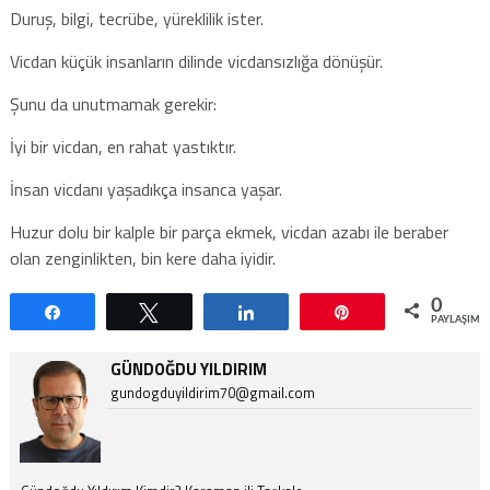
Duruş, bilgi, tecrübe, yüreklilik ister.
Vicdan küçük insanların dilinde vicdansızlığa dönüşür.
Şunu da unutmamak gerekir:
İyi bir vicdan, en rahat yastıktır.
İnsan vicdanı yaşadıkça insanca yaşar.
Huzur dolu bir kalple bir parça ekmek, vicdan azabı ile beraber
olan zenginlikten, bin kere daha iyidir.
0
Paylaş
Tweetle
Paylaş
Pin
PAYLAŞIML
GÜNDOĞDU YILDIRIM
gundogduyildirim70@gmail.com