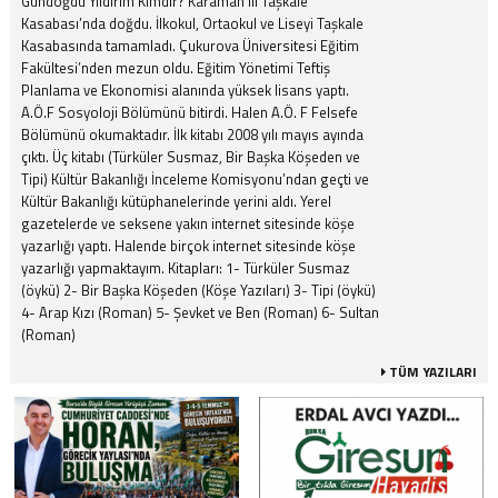
Gündoğdu Yıldırım Kimdir? Karaman ili Taşkale
Kasabası’nda doğdu. İlkokul, Ortaokul ve Liseyi Taşkale
Kasabasında tamamladı. Çukurova Üniversitesi Eğitim
Fakültesi’nden mezun oldu. Eğitim Yönetimi Teftiş
Planlama ve Ekonomisi alanında yüksek lisans yaptı.
A.Ö.F Sosyoloji Bölümünü bitirdi. Halen A.Ö. F Felsefe
Bölümünü okumaktadır. İlk kitabı 2008 yılı mayıs ayında
çıktı. Üç kitabı (Türküler Susmaz, Bir Başka Köşeden ve
Tipi) Kültür Bakanlığı İnceleme Komisyonu’ndan geçti ve
Kültür Bakanlığı kütüphanelerinde yerini aldı. Yerel
gazetelerde ve seksene yakın internet sitesinde köşe
yazarlığı yaptı. Halende birçok internet sitesinde köşe
yazarlığı yapmaktayım. Kitapları: 1- Türküler Susmaz
(öykü) 2- Bir Başka Köşeden (Köşe Yazıları) 3- Tipi (öykü)
4- Arap Kızı (Roman) 5- Şevket ve Ben (Roman) 6- Sultan
(Roman)
TÜM YAZILARI