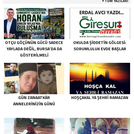
TÜM YAZILARI
OTÇU GÖÇÜNÜN GÜCÜ SADECE
OKULDA ŞIDDETIN GÖLGESI:
YAYLADA DEĞIL, BURSA’DA DA
SORUMLULUK EVDE BAŞLAR
GÖSTERILMELI
GÜN ZANAATKÂR
HOŞÇAKAL YA ŞEHRİ RAMAZAN
ANNELERİNİZİN GÜNÜ