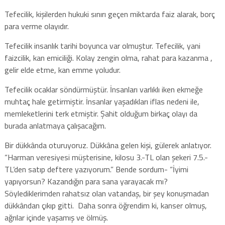
Tefecilik, kişilerden hukuki sınırı geçen miktarda faiz alarak, borç
para verme olayıdır.
Tefecilik insanlık tarihi boyunca var olmuştur. Tefecilik, yani
faizcilik, kan emiciliği. Kolay zengin olma, rahat para kazanma ,
gelir elde etme, kan emme yoludur.
Tefecilik ocaklar söndürmüştür. İnsanları varlıklı iken ekmeğe
muhtaç hale getirmiştir. İnsanlar yaşadıkları iflas nedeni ile,
memleketlerini terk etmiştir. Şahit olduğum birkaç olayı da
burada anlatmaya çalışacağım.
Bir dükkânda oturuyoruz. Dükkâna gelen kişi, gülerek anlatıyor.
“Harman veresiyesi müşterisine, kilosu 3.-TL olan şekeri 7.5.-
TL’den satıp deftere yazıyorum.” Bende sordum- “İyimi
yapıyorsun? Kazandığın para sana yarayacak mı?
Söylediklerimden rahatsız olan vatandaş, bir şey konuşmadan
dükkândan çıkıp gitti. Daha sonra öğrendim ki, kanser olmuş,
ağrılar içinde yaşamış ve ölmüş.