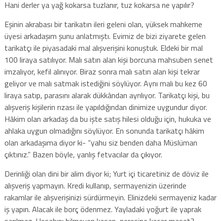
Hani derler ya yağ kokarsa tuzlanır, tuz kokarsa ne yapılır?
Eşinin akrabası bir tarikatın ileri geleni olan, yüksek mahkeme
üyesi arkadaşım şunu anlatmıştı. Evimiz de bizi ziyarete gelen
tarikatçı ile piyasadaki mal alışverişini konuştuk. Eldeki bir mal
100 liraya satılıyor. Malı satın alan kişi borcuna mahsuben senet
imzalıyor, kefil alınıyor. Biraz sonra malı satın alan kişi tekrar
geliyor ve malı satmak istediğini söylüyor. Aynı malı bu kez 60
liraya satıp, parasını alarak dükkândan ayrılıyor. Tarikatçı kişi, bu
alışveriş kişilerin rızası ile yapıldığından dinimize uygundur diyor.
Hâkim olan arkadaş da bu işte satış hilesi olduğu için, hukuka ve
ahlaka uygun olmadığını söylüyor. En sonunda tarikatçı hâkim
olan arkadaşıma diyor ki- “yahu siz benden daha Müslüman
çıktınız.” Bazen böyle, yanlış fetvacılar da çıkıyor.
Derinliği olan dini bir alim diyor ki; Yurt içi ticaretiniz de döviz ile
alışveriş yapmayın. Kredi kullanıp, sermayenizin üzerinde
rakamlar ile alışverişinizi sürdürmeyin. Elinizdeki sermayeniz kadar
iş yapın. Alacak ile borç ödenmez. Yayladaki yoğurt ile yaprak
sarılmaz. Hesabını bilmeyen kasap, neresine kaçar masat?