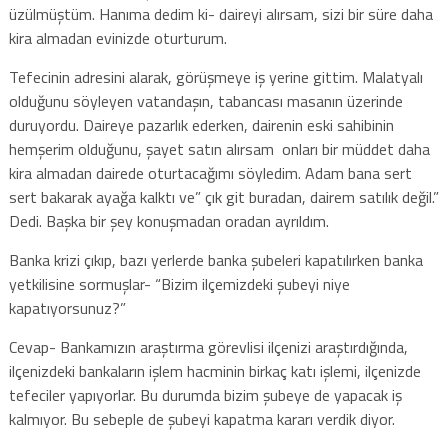
üzülmüştüm. Hanıma dedim ki- daireyi alırsam, sizi bir süre daha
kira almadan evinizde oturturum.
Tefecinin adresini alarak, görüşmeye iş yerine gittim. Malatyalı
olduğunu söyleyen vatandaşın, tabancası masanın üzerinde
duruyordu. Daireye pazarlık ederken, dairenin eski sahibinin
hemşerim olduğunu, şayet satın alırsam onları bir müddet daha
kira almadan dairede oturtacağımı söyledim. Adam bana sert
sert bakarak ayağa kalktı ve” çık git buradan, dairem satılık değil.”
Dedi. Başka bir şey konuşmadan oradan ayrıldım.
Banka krizi çıkıp, bazı yerlerde banka şubeleri kapatılırken banka
yetkilisine sormuşlar- “Bizim ilçemizdeki şubeyi niye
kapatıyorsunuz?”
Cevap- Bankamızın araştırma görevlisi ilçenizi araştırdığında,
ilçenizdeki bankaların işlem hacminin birkaç katı işlemi, ilçenizde
tefeciler yapıyorlar. Bu durumda bizim şubeye de yapacak iş
kalmıyor. Bu sebeple de şubeyi kapatma kararı verdik diyor.