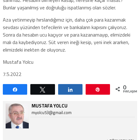
Bunlar yaşanılmış ve doğruluğu ispatlanmış olan sözler.
Aza yetinmeyip hırslandığımız için, daha çok para kazanmak
sevdası yüzünden tefecilerin ve bankaların kapısını çalıyoruz.
Sonra da hesabın ucu kaçıyor ve para kazanamayıp, elimizdeki
malı da kaybediyoruz. Süt veren ineği kesip, yeni inek ararken,
elimizdeki inekten de oluyoruz.
Mustafa Yolcu
7.5.2022
0
Paylaş
Tweetle
Paylaş
Pin
PAYLAŞIML
MUSTAFA YOLCU
myolcu53@gmail.com