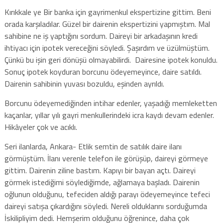
Kırıkkale ye Bir banka için gayrimenkul ekspertizine gittim. Beni
orada karşıladılar. Güzel bir dairenin ekspertizini yapmıştım. Mal
sahibine ne iş yaptığını sordum. Daireyi bir arkadaşının kredi
ihtiyacı için ipotek vereceğini söyledi. Şaşırdım ve üzülmüştüm.
Çünkü bu işin geri dönüşü olmayabilirdi. Dairesine ipotek konuldu.
Sonuç ipotek koyduran borcunu ödeyemeyince, daire satıldı.
Dairenin sahibinin yuvası bozuldu, eşinden ayrıldı.
Borcunu ödeyemediğinden intihar edenler, yaşadığı memleketten
kaçanlar, yıllar yılı gayri menkullerindeki icra kaydı devam edenler.
Hikâyeler çok ve acıklı.
Seri ilanlarda, Ankara- Etlik semtin de satılık daire ilanı
görmüştüm. İlanı verenle telefon ile görüşüp, daireyi görmeye
gittim. Dairenin ziline bastım. Kapıyı bir bayan açtı. Daireyi
görmek istediğimi söylediğimde, ağlamaya başladı. Dairenin
oğlunun olduğunu, tefeciden aldığı parayı ödeyemeyince tefeci
daireyi satışa çıkardığını söyledi. Nereli olduklarını sorduğumda
İskilipliyim dedi. Hemşerim olduğunu öğrenince, daha çok