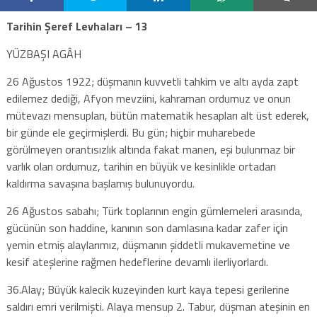
Tarihin Şeref Levhaları – 13
YÜZBAŞI AGÂH
26 Ağustos 1922; düşmanın kuvvetli tahkim ve altı ayda zapt
edilemez dediği, Afyon mevziini, kahraman ordumuz ve onun
mütevazı mensupları, bütün matematik hesapları alt üst ederek,
bir günde ele geçirmişlerdi. Bu gün; hiçbir muharebede
görülmeyen orantısızlık altında fakat manen, eşi bulunmaz bir
varlık olan ordumuz, tarihin en büyük ve kesinlikle ortadan
kaldırma savaşına başlamış bulunuyordu.
26 Ağustos sabahı; Türk toplarının engin gümlemeleri arasında,
gücünün son haddine, kanının son damlasına kadar zafer için
yemin etmiş alaylarımız, düşmanın şiddetli mukavemetine ve
kesif ateşlerine rağmen hedeflerine devamlı ilerliyorlardı.
36.Alay; Büyük kalecik kuzeyinden kurt kaya tepesi gerilerine
saldırı emri verilmişti. Alaya mensup 2. Tabur, düşman ateşinin en