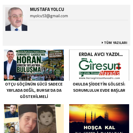
MUSTAFA YOLCU
myolcu53@gmail.com
TÜM YAZILARI
OTÇU GÖÇÜNÜN GÜCÜ SADECE
OKULDA ŞIDDETIN GÖLGESI:
YAYLADA DEĞIL, BURSA’DA DA
SORUMLULUK EVDE BAŞLAR
GÖSTERILMELI