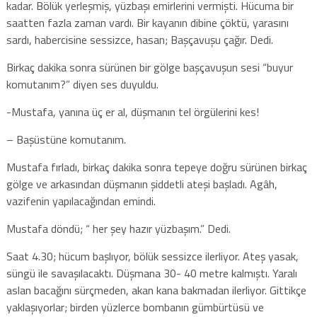
kadar. Bölük yerleşmiş, yüzbaşı emirlerini vermişti. Hücuma bir
saatten fazla zaman vardı. Bir kayanın dibine çöktü, yarasını
sardı, habercisine sessizce, hasan; Başçavuşu çağır. Dedi.
Birkaç dakika sonra sürünen bir gölge başçavuşun sesi “buyur
komutanım?” diyen ses duyuldu.
-Mustafa, yanına üç er al, düşmanın tel örgülerini kes!
– Başüstüne komutanım.
Mustafa fırladı, birkaç dakika sonra tepeye doğru sürünen birkaç
gölge ve arkasından düşmanın şiddetli ateşi başladı. Agâh,
vazifenin yapılacağından emindi.
Mustafa döndü; “ her şey hazır yüzbaşım.” Dedi.
Saat 4.30; hücum başlıyor, bölük sessizce ilerliyor. Ateş yasak,
süngü ile savaşılacaktı. Düşmana 30- 40 metre kalmıştı. Yaralı
aslan bacağını sürçmeden, akan kana bakmadan ilerliyor. Gittikçe
yaklaşıyorlar; birden yüzlerce bombanın gümbürtüsü ve