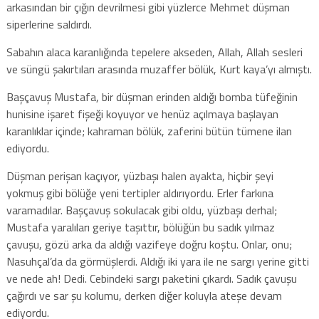
arkasından bir çığın devrilmesi gibi yüzlerce Mehmet düşman
siperlerine saldırdı.
Sabahın alaca karanlığında tepelere akseden, Allah, Allah sesleri
ve süngü şakırtıları arasında muzaffer bölük, Kurt kaya’yı almıştı.
Başçavuş Mustafa, bir düşman erinden aldığı bomba tüfeğinin
hunisine işaret fişeği koyuyor ve henüz açılmaya başlayan
karanlıklar içinde; kahraman bölük, zaferini bütün tümene ilan
ediyordu.
Düşman perişan kaçıyor, yüzbaşı halen ayakta, hiçbir şeyi
yokmuş gibi bölüğe yeni tertipler aldırıyordu. Erler farkına
varamadılar. Başçavuş sokulacak gibi oldu, yüzbaşı derhal;
Mustafa yaralıları geriye taşıttır, bölüğün bu sadık yılmaz
çavuşu, gözü arka da aldığı vazifeye doğru koştu. Onlar, onu;
Nasuhçal’da da görmüşlerdi. Aldığı iki yara ile ne sargı yerine gitti
ve nede ah! Dedi. Cebindeki sargı paketini çıkardı. Sadık çavuşu
çağırdı ve sar şu kolumu, derken diğer koluyla ateşe devam
ediyordu.