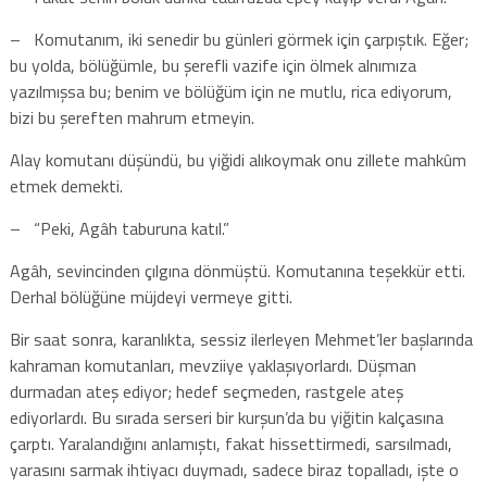
– Komutanım, iki senedir bu günleri görmek için çarpıştık. Eğer;
bu yolda, bölüğümle, bu şerefli vazife için ölmek alnımıza
yazılmışsa bu; benim ve bölüğüm için ne mutlu, rica ediyorum,
bizi bu şereften mahrum etmeyin.
Alay komutanı düşündü, bu yiğidi alıkoymak onu zillete mahkûm
etmek demekti.
– “Peki, Agâh taburuna katıl.”
Agâh, sevincinden çılgına dönmüştü. Komutanına teşekkür etti.
Derhal bölüğüne müjdeyi vermeye gitti.
Bir saat sonra, karanlıkta, sessiz ilerleyen Mehmet’ler başlarında
kahraman komutanları, mevziiye yaklaşıyorlardı. Düşman
durmadan ateş ediyor; hedef seçmeden, rastgele ateş
ediyorlardı. Bu sırada serseri bir kurşun’da bu yiğitin kalçasına
çarptı. Yaralandığını anlamıştı, fakat hissettirmedi, sarsılmadı,
yarasını sarmak ihtiyacı duymadı, sadece biraz topalladı, işte o