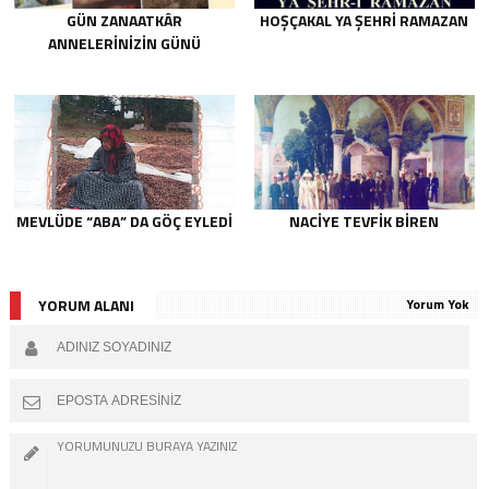
GÜN ZANAATKÂR
HOŞÇAKAL YA ŞEHRİ RAMAZAN
ANNELERİNİZİN GÜNÜ
MEVLÜDE “ABA” DA GÖÇ EYLEDI
NACIYE TEVFIK BIREN
YORUM ALANI
Yorum Yok