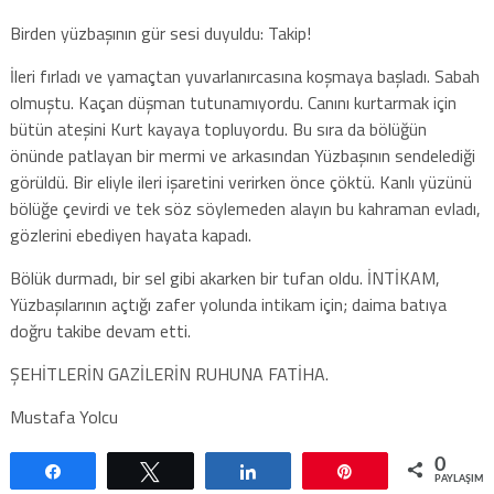
Birden yüzbaşının gür sesi duyuldu: Takip!
İleri fırladı ve yamaçtan yuvarlanırcasına koşmaya başladı. Sabah
olmuştu. Kaçan düşman tutunamıyordu. Canını kurtarmak için
bütün ateşini Kurt kayaya topluyordu. Bu sıra da bölüğün
önünde patlayan bir mermi ve arkasından Yüzbaşının sendelediği
görüldü. Bir eliyle ileri işaretini verirken önce çöktü. Kanlı yüzünü
bölüğe çevirdi ve tek söz söylemeden alayın bu kahraman evladı,
gözlerini ebediyen hayata kapadı.
Bölük durmadı, bir sel gibi akarken bir tufan oldu. İNTİKAM,
Yüzbaşılarının açtığı zafer yolunda intikam için; daima batıya
doğru takibe devam etti.
ŞEHİTLERİN GAZİLERİN RUHUNA FATİHA.
Mustafa Yolcu
0
Paylaş
Tweetle
Paylaş
Pin
PAYLAŞIML