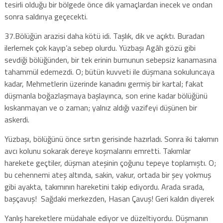
tesirli olduğu bir bölgede önce dik yamaçlardan inecek ve ondan
sonra saldırıya geçecekti.
37.Bölüğün arazisi daha kötü idi. Taşlık, dik ve açıktı. Buradan
ilerlemek çok kayıp’a sebep olurdu. Yüzbaşı Agâh gözü gibi
sevdiği bölüğünden, bir tek erinin burnunun sebepsiz kanamasına
tahammül edemezdi. O; bütün kuvveti ile düşmana sokuluncaya
kadar, Mehmetlerin üzerinde kanadını germiş bir kartal; fakat
düşmanla boğazlaşmaya başlayınca, son erine kadar bölüğünü
kıskanmayan ve o zaman; yalnız aldığı vazifeyi düşünen bir
askerdi.
Yüzbaşı, bölüğünü önce sırtın gerisinde hazırladı. Sonra iki takımın
avcı kolunu sokarak dereye koşmalarını emretti. Takımlar
harekete geçtiler, düşman ateşinin çoğunu tepeye toplamıştı. O;
bu cehennemi ateş altında, sakin, vakur, ortada bir şey yokmuş
gibi ayakta, takımının hareketini takip ediyordu. Arada sırada,
başçavuş! Sağdaki merkezden, Hasan Çavuş! Geri kaldın diyerek
Yanlış hareketlere müdahale ediyor ve düzeltiyordu. Düşmanın