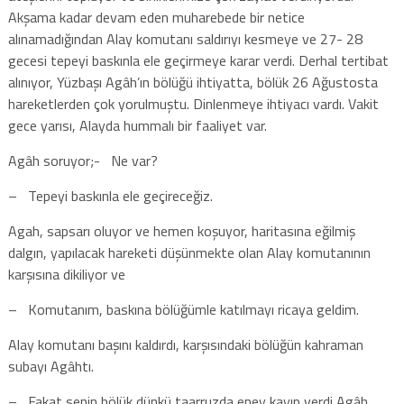
Akşama kadar devam eden muharebede bir netice
alınamadığından Alay komutanı saldırıyı kesmeye ve 27- 28
gecesi tepeyi baskınla ele geçirmeye karar verdi. Derhal tertibat
alınıyor, Yüzbaşı Agâh’ın bölüğü ihtiyatta, bölük 26 Ağustosta
hareketlerden çok yorulmuştu. Dinlenmeye ihtiyacı vardı. Vakit
gece yarısı, Alayda hummalı bir faaliyet var.
Agâh soruyor;- Ne var?
– Tepeyi baskınla ele geçireceğiz.
Agah, sapsarı oluyor ve hemen koşuyor, haritasına eğilmiş
dalgın, yapılacak hareketi düşünmekte olan Alay komutanının
karşısına dikiliyor ve
– Komutanım, baskına bölüğümle katılmayı ricaya geldim.
Alay komutanı başını kaldırdı, karşısındaki bölüğün kahraman
subayı Agâhtı.
– Fakat senin bölük dünkü taarruzda epey kayıp verdi Agâh.