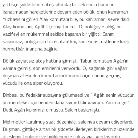
gittikçe şiddetlenen ateşi altında; bir tek erinin burnunu
kanatmadan hareketlerine devam eden bölük, onun kahraman
Yüzbaşısını gören Alay komutanı bile, bu kahramanı seyre daldı.
Alay komutanı, Agâh’ı çok iyi tanırdı. O; bölüğüyle aldığı bu
vazifeyi en mükemmel şekilde başaran bir yiğitti. Canını
sakınmaz, bölüğü için titrer, itaatkâr, kadirşinas, üstlerine karşı
hürmetkâr, inancına bağlı idi.
Bölük zayiatsız ateş hattına girmişti. Tabur komutanı Agâh’ın
yanına gelmiş, son emirlerini veriyordu. O; sağanak gibi yağan
düşman ateşinden komutanını korumak için önüne geçmiş,
vücudu ile ona siper oluyordu.
Binbaşı, bu fedakâr subayına gülümsedi ve “ Agâh senin vücudun
bu memleket için benden daha kıymetlidir yavrum. Yanıma gel.”
Dedi. Agâh kıpkırmızı olmuştu. Saldırı başlamıştı.
Mehmetler kurulmuş saat düzeniyle, saldırıya devam ediyorlardı.
Düşman, gittikçe artan bir şiddetle, ilerleyen birliklerimiz üzerinde
ateşlerini topluyor ve birliklerimize çok zayiat verdiriyordu.