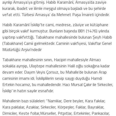
ayrılıp Amasya’ya gitmiş. Habib Karamânî, Amasya’da zaviye
kurarak, ibadet ve ilimle meşgul olmaya başladı ve bu şehirde
vefat etti. Türbesi Amasya’ da Mehmet Paşa İmareti içindedir.
Habib Karamânî İskilip’te cami, medrese, zâviye ve kütüphane
gibi birçok vakıf kurmuştur. Bunların başında 881 (1476) yılında
yaptırıp vakfettiği, Tabakhane mahallesinde bulunan Şeyh Habib
(Tabakhane) Camii gelmektedir. Caminin vakfiyesi, Vakıflar Genel
Müdürlüğü Arşivi’ndedir
Tabakhane mahallesinin sınırı, Hacipiri mahallesiyle Almacı
sokakla ayrışıp, Ulaştepe mahallesinin Halil oğlu sokağına kadar
devam eder. Dayım Veyis Çorsuz, bu Mahalle’de bulunan Arap
camisinin imamı idi. İskiliplilerin sevip saygı duyduğu Hamdi
Ertekin hocamız, bu mahalledendir. Hacı Mursal Çakır ile Sirkeciler,
İskilip’ in hatırı sayılır esnafıdır.
Mahallenin bazı sülaleleri: “Namlılar, Dere beyler, Kara fakılar,
Kara paklalar, Azaklar, Sirkeciler, Körpeşler, Faklar, Bayraklar,
Dimiciler, Keste follar,Mürseller, Pıtpıtlar, Ertekinler, Pankacılar,