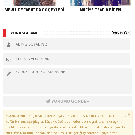
MEVLÜDE “ABA” DA GÖÇ EYLEDI
NACIYE TEVFIK BIREN
YORUM ALANI
Yorum Yok
YORUMU GÖNDER
YASAL UYARI!
Suç teşkil edecek, yasadışı, tehditkar, rahatsız edici, hakaret ve
küfür içeren, aşağılayıcı, küçük düşürücü, kaba, pornografik, ahlaka aykırı,
kişilik haklarına zarar verici ya da benzeri niteliklerde içeriklerden doğan her
türlü mali, hukuki, cezai, idari sorumluluk içeriği gönderen kişiye aittir.