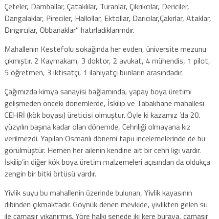
Çeteler, Damballar, Çataklılar, Turanlar, Çıkrıkcılar, Dericiler,
Dangalaklar, Pireciler, Hallollar, Ektollar, Darıcılar,Çakırlar, Ataklar,
Dıngırcılar, Obbanaklar” hatırladıklarımdır.
Mahallenin Kestefolu sokağında her evden, üniversite mezunu
çıkmıştır. 2 Kaymakam, 3 doktor, 2 avukat, 4 mühendis, 1 pilot,
5 öğretmen, 3 iktisatçı, 1 ilahiyatçı bunların arasındadır.
Çağımızda kimya sanayisi bağlamında, yapay boya üretimi
gelişmeden önceki dönemlerde, İskilip ve Tabakhane mahallesi
CEHRİ (kök boyası) üreticisi olmuştur. Öyle ki kazamız ’da 20.
yüzyılın başına kadar olan dönemde, Cehriliği olmayana kız
verilmezdi. Yapılan Osmanlı dönemi tapu incelemelerinde de bu
görülmüştür. Hemen her ailenin kendine ait bir cehri ligi vardır.
İskilip’in diğer kök boya üretim malzemeleri açısından da oldukça
zengin bir bitki örtüsü vardır.
Yivlik suyu bu mahallenin üzerinde bulunan, Yivlik kayasının
dibinden çıkmaktadır. Göynük denen mevkide, yivlikten gelen su
ile çamaşır yıkanırmış. Yöre halkı senede iki kere buraya, çamaşır