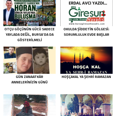
OTÇU GÖÇÜNÜN GÜCÜ SADECE
OKULDA ŞIDDETIN GÖLGESI:
YAYLADA DEĞIL, BURSA’DA DA
SORUMLULUK EVDE BAŞLAR
GÖSTERILMELI
GÜN ZANAATKÂR
HOŞÇAKAL YA ŞEHRİ RAMAZAN
ANNELERİNİZİN GÜNÜ