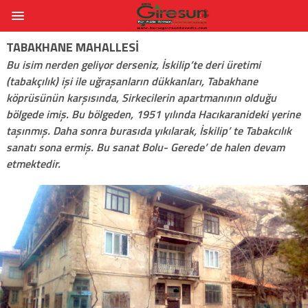
TABAKHANE MAHALLESI
Bu isim nerden geliyor derseniz, İskilip’te deri üretimi
(tabakçılık) işi ile uğraşanların dükkanları, Tabakhane
köprüsünün karşısında, Sirkecilerin apartmanının olduğu
bölgede imiş. Bu bölgeden, 1951 yılında Hacıkaranideki yerine
taşınmış. Daha sonra burasıda yıkılarak, İskilip’ te Tabakcılık
sanatı sona ermiş. Bu sanat Bolu- Gerede’ de halen devam
etmektedir.