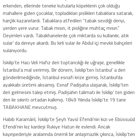
erkenden, ellerinde teneke kutularla köpeklerin çok olduğu
mahallere giden çocuklar, topladıkları pislikleri tabaklara satarak,
harçlık kazanırlardı. Tabaklara atfedilen “tabak sevdiği deriyi,
yerden yere vurur. Tabak mısın, it pisliğine muhtaç mısın.”
Deyimleri vardı. Tabakhanelerde çok miktarda su kullanılır, atık
sular’ da dereye akardı. Bu kirli sular ile Abdul içi mevkii bahçeleri
sulanıyordu.
İskilip’te Hacı Veli Hafız deri toptancılığı ile uğraşır, genellikle
İstanbul’a mal verirmiş. Bir dönem, İskilip’ten İstanbul’ a deri
gönderilmediğinde, İstanbul esnafı krize girmiş. İstanbul’da
ayakkabı üretimi aksamış. Esnaf Padişaha ulaşarak, İskilip’ten
deri gelmesini talep etmiş. Padişahın talimatı ile İskilip’ ten giden
deri ile sıkıntı ortadan kalkmış. 1849 Yılında İskilip’te 19 tane
TABAKHANE mevcutmuş.
Habib Karamânî, İskilip’te Şeyh Yavsî Efendi’nin kızı ve Ebüssuûd
Efendi’nin kız kardeşi Rukiye Hatun ile evlendi. Ancak
kayınpederiyle aralarında önemli bir anlaşmazlık çıkınca, İskilip’ten