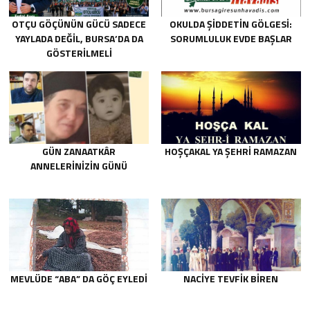
OTÇU GÖÇÜNÜN GÜCÜ SADECE
OKULDA ŞIDDETIN GÖLGESI:
YAYLADA DEĞIL, BURSA’DA DA
SORUMLULUK EVDE BAŞLAR
GÖSTERILMELI
GÜN ZANAATKÂR
HOŞÇAKAL YA ŞEHRİ RAMAZAN
ANNELERİNİZİN GÜNÜ
MEVLÜDE “ABA” DA GÖÇ EYLEDI
NACIYE TEVFIK BIREN