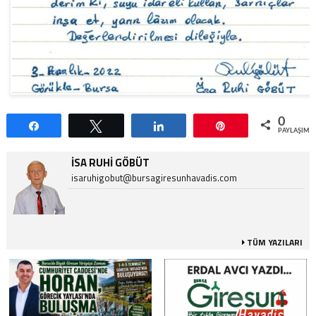
0
Paylaş
Tweetle
Paylaş
Pin
PAYLAŞIML
İSA RUHI GÖBÜT
isaruhigobut@bursagiresunhavadis.com
TÜM YAZILARI