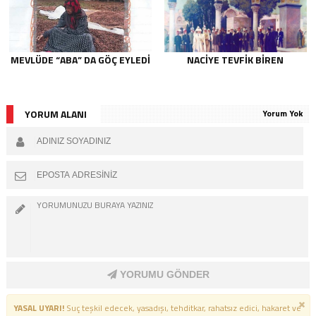
MEVLÜDE “ABA” DA GÖÇ EYLEDI
NACIYE TEVFIK BIREN
YORUM ALANI
Yorum Yok
YORUMU GÖNDER
YASAL UYARI!
Suç teşkil edecek, yasadışı, tehditkar, rahatsız edici, hakaret ve