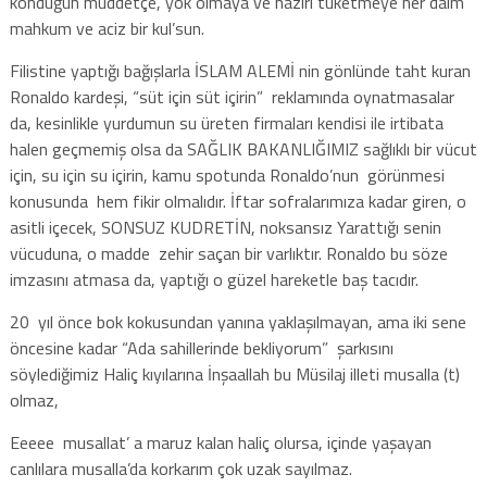
konduğun müddetçe, yok olmaya ve hazırı tüketmeye her daim
mahkum ve aciz bir kul’sun.
Filistine yaptığı bağışlarla İSLAM ALEMİ nin gönlünde taht kuran
Ronaldo kardeşi, “süt için süt içirin” reklamında oynatmasalar
da, kesinlikle yurdumun su üreten firmaları kendisi ile irtibata
halen geçmemiş olsa da SAĞLIK BAKANLIĞIMIZ sağlıklı bir vücut
için, su için su içirin, kamu spotunda Ronaldo’nun görünmesi
konusunda hem fikir olmalıdır. İftar sofralarımıza kadar giren, o
asitli içecek, SONSUZ KUDRETİN, noksansız Yarattığı senin
vücuduna, o madde zehir saçan bir varlıktır. Ronaldo bu söze
imzasını atmasa da, yaptığı o güzel hareketle baş tacıdır.
20 yıl önce bok kokusundan yanına yaklaşılmayan, ama iki sene
öncesine kadar “Ada sahillerinde bekliyorum” şarkısını
söylediğimiz Haliç kıyılarına İnşaallah bu Müsilaj illeti musalla (t)
olmaz,
Eeeee musallat’ a maruz kalan haliç olursa, içinde yaşayan
canlılara musalla’da korkarım çok uzak sayılmaz.