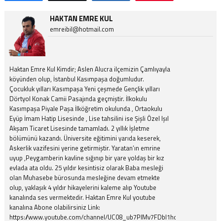
HAKTAN EMRE KUL
emreibil@hotmail.com
Haktan Emre Kul Kimdir; Aslen Alucra ilçemizin Çamlıyayla
köyünden olup, İstanbul Kasımpaşa doğumludur.
Çocukluk yılları Kasımpaşa Yeni çeşmede Gençlik yılları
Dörtyol Konak Camii Pasajında geçmiştir. İlkokulu
Kasımpaşa Piyale Paşa İlköğretim okulunda , Ortaokulu
Eyüp İmam Hatip Lisesinde , Lise tahsilini ise Şişli Özel Işıl
Akşam Ticaret Lisesinde tamamladı. 2 yıllık İşletme
bölümünü kazandı. Üniversite eğitimini yarıda keserek,
Askerlik vazifesini yerine getirmiştir. Yaratan’ın emrine
uyup ,Peygamberin kavline sığınıp bir yare yoldaş bir kız
evlada ata oldu. 25 yıldır kesintisiz olarak Baba mesleği
olan Muhasebe bürosunda mesleğine devam etmekte
olup, yaklaşık 4 yıldır hikayelerini kaleme alıp Youtube
kanalında ses vermektedir. Haktan Emre Kul youtube
kanalına Abone olabilirsiniz Link:
https://www.youtube.com/channel/UC08_ub7PIMv7FDbl1hojK_A