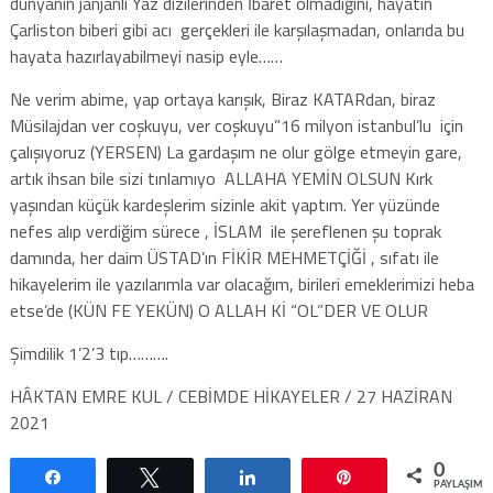
dünyanın janjanlı Yaz dizilerinden İbaret olmadığını, hayatın
Çarliston biberi gibi acı gerçekleri ile karşılaşmadan, onlarıda bu
hayata hazırlayabilmeyi nasip eyle……
Ne verim abime, yap ortaya karışık, Biraz KATARdan, biraz
Müsilajdan ver coşkuyu, ver coşkuyu”16 milyon istanbul’lu için
çalışıyoruz (YERSEN) La gardaşım ne olur gölge etmeyin gare,
artık ihsan bile sizi tınlamıyo ALLAHA YEMİN OLSUN Kırk
yaşından küçük kardeşlerim sizinle akit yaptım. Yer yüzünde
nefes alıp verdiğim sürece , İSLAM ile şereflenen şu toprak
damında, her daim ÜSTAD’ın FİKİR MEHMETÇİĞİ , sıfatı ile
hikayelerim ile yazılarımla var olacağım, birileri emeklerimizi heba
etse’de (KÜN FE YEKÜN) O ALLAH Kİ “OL”DER VE OLUR
Şimdilik 1’2’3 tıp……….
HÂKTAN EMRE KUL / CEBİMDE HİKAYELER / 27 HAZİRAN
2021
0
Paylaş
Tweetle
Paylaş
Pin
PAYLAŞIML