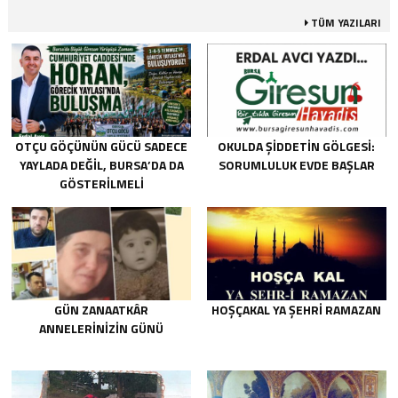
TÜM YAZILARI
OTÇU GÖÇÜNÜN GÜCÜ SADECE
OKULDA ŞIDDETIN GÖLGESI:
YAYLADA DEĞIL, BURSA’DA DA
SORUMLULUK EVDE BAŞLAR
GÖSTERILMELI
GÜN ZANAATKÂR
HOŞÇAKAL YA ŞEHRİ RAMAZAN
ANNELERİNİZİN GÜNÜ