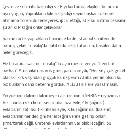
Çevre ve şehircilik bakanlığı ve Kıyı kurtarma ekipleri bu aralar
aşırı yoğun, Yaprakların bile alkışladığı sayın başkanın, temel
atmama töreni düzenleyerek, iptal ettiği, atık su arıtma tesisinin
şu an ki Pisliğini onlar çekiyorlar.
Sanırım artık yaprakların haricinde birde İstanbul sahillerinde
patinaj çeken müsilaj’da dahil oldu alkış tufanı’na, bakalım daha
neler göreceğiz,
He bu arada sanırım müsilaj”da aynı mesajı veriyo “beni bul
başkan” Ama yıkılmak yok gare, parola neydi, “Her şey çok güzel
olacak” kırk yaşından güççük kardeşlerim Allaha yemin olsun ki,
biz bunların daha beterini gördük, ALLAH sizlere yaşatmasın.
Yeryüzünün bilinen bilinmeyen alemlerinin RABBİNE niyazımız:
Bizi inanları sen koru, sen muhafaza eyle,Z kuşağına (
evlatlarımıza) akıl fikir ihsan eyle, X kuşağının’da (bizlerin)
evlatlarının her dediğini her isteğini yerine getirip onları
şımartarak değil, üreterek evlatlarının var olabileceğini, bu