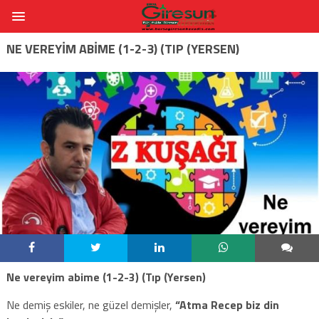
NE VEREYIM ABIME (1-2-3) (TIP (YERSEN)
Ne vereyim abime (1-2-3) (Tıp (Yersen)
Ne demiş eskiler, ne güzel demişler,
“Atma Recep biz din