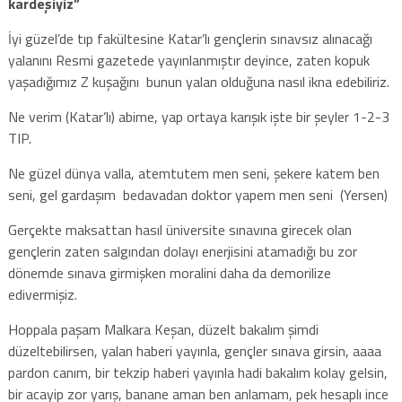
kardeşiyiz”
İyi güzel’de tıp fakültesine Katar’lı gençlerin sınavsız alınacağı
yalanını Resmi gazetede yayınlanmıştır deyince, zaten kopuk
yaşadığımız Z kuşağını bunun yalan olduğuna nasıl ikna edebiliriz.
Ne verim (Katar’lı) abime, yap ortaya karışık işte bir şeyler 1-2-3
TIP.
Ne güzel dünya valla, atemtutem men seni, şekere katem ben
seni, gel gardaşım bedavadan doktor yapem men seni (Yersen)
Gerçekte maksattan hasıl üniversite sınavına girecek olan
gençlerin zaten salgından dolayı enerjisini atamadığı bu zor
dönemde sınava girmişken moralini daha da demorilize
edivermişiz.
Hoppala paşam Malkara Keşan, düzelt bakalım şimdi
düzeltebilirsen, yalan haberi yayınla, gençler sınava girsin, aaaa
pardon canım, bir tekzip haberi yayınla hadi bakalım kolay gelsin,
bir acayip zor yarış, banane aman ben anlamam, pek hesaplı ince