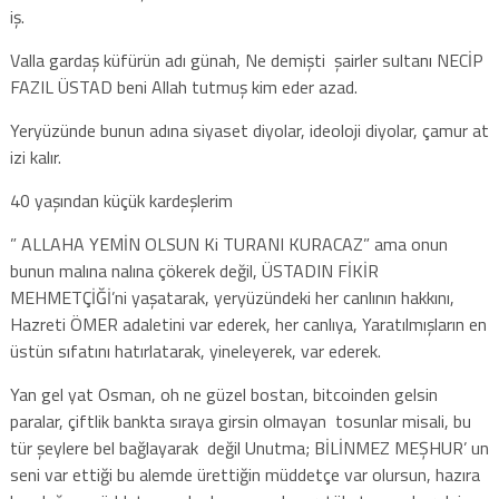
iş.
Valla gardaş küfürün adı günah, Ne demişti şairler sultanı NECİP
FAZIL ÜSTAD beni Allah tutmuş kim eder azad.
Yeryüzünde bunun adına siyaset diyolar, ideoloji diyolar, çamur at
izi kalır.
40 yaşından küçük kardeşlerim
” ALLAHA YEMİN OLSUN Ki TURANI KURACAZ” ama onun
bunun malına nalına çökerek değil, ÜSTADIN FİKİR
MEHMETÇİĞİ’ni yaşatarak, yeryüzündeki her canlının hakkını,
Hazreti ÖMER adaletini var ederek, her canlıya, Yaratılmışların en
üstün sıfatını hatırlatarak, yineleyerek, var ederek.
Yan gel yat Osman, oh ne güzel bostan, bitcoinden gelsin
paralar, çiftlik bankta sıraya girsin olmayan tosunlar misali, bu
tür şeylere bel bağlayarak değil Unutma; BİLİNMEZ MEŞHUR’ un
seni var ettiği bu alemde ürettiğin müddetçe var olursun, hazıra