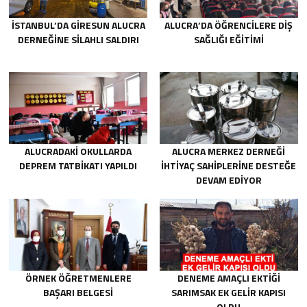
İSTANBUL’DA GIRESUN ALUCRA
ALUCRA’DA ÖĞRENCILERE DIŞ
DERNEĞINE SILAHLI SALDIRI
SAĞLIĞI EĞITIMI
ALUCRADAKI OKULLARDA
ALUCRA MERKEZ DERNEĞI
DEPREM TATBIKATI YAPILDI
İHTIYAÇ SAHIPLERINE DESTEĞE
DEVAM EDIYOR
ÖRNEK ÖĞRETMENLERE
DENEME AMAÇLI EKTIĞI
BAŞARI BELGESI
SARIMSAK EK GELIR KAPISI
OLDU