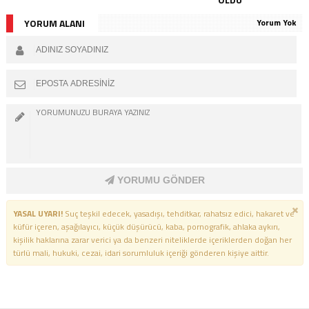
YORUM ALANI
Yorum Yok
YORUMU GÖNDER
YASAL UYARI!
Suç teşkil edecek, yasadışı, tehditkar, rahatsız edici, hakaret ve
küfür içeren, aşağılayıcı, küçük düşürücü, kaba, pornografik, ahlaka aykırı,
kişilik haklarına zarar verici ya da benzeri niteliklerde içeriklerden doğan her
türlü mali, hukuki, cezai, idari sorumluluk içeriği gönderen kişiye aittir.