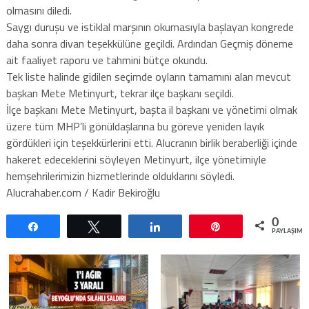
olmasını diledi.
Saygı duruşu ve istiklal marşının okumasıyla başlayan kongrede
daha sonra divan teşekkülüne geçildi. Ardından Geçmiş döneme
ait faaliyet raporu ve tahmini bütçe okundu.
Tek liste halinde gidilen seçimde oyların tamamını alan mevcut
başkan Mete Metinyurt, tekrar ilçe başkanı seçildi.
İlçe başkanı Mete Metinyurt, başta il başkanı ve yönetimi olmak
üzere tüm MHP’li gönüldaşlarına bu göreve yeniden layık
gördükleri için teşekkürlerini etti. Alucranın birlik beraberliği içinde
hakeret edeceklerini söyleyen Metinyurt, ilçe yönetimiyle
hemşehrilerimizin hizmetlerinde olduklarını söyledi.
Alucrahaber.com / Kadir Bekiroğlu
0
Paylaş
Tweetle
Paylaş
Pin
PAYLAŞIML