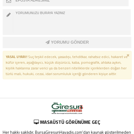
YORUMU GÖNDER
YASAL UYARI!
Suç teşkil edecek, yasadışı, tehditkar, rahatsız edici, hakaret ve
küfür içeren, aşağılayıcı, küçük düşürücü, kaba, pornografik, ahlaka aykırı,
kişilik haklarına zarar verici ya da benzeri niteliklerde içeriklerden doğan her
türlü mali, hukuki, cezai, idari sorumluluk içeriği gönderen kişiye aittir.
MASAÜSTÜ GÖRÜNÜME GEÇ
Her hakkı saklıdır. BursaGiresunHavadis.com'dan kaynak gösterilmeden