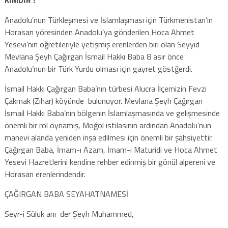
Anadolu’nun Türkleşmesi ve İslamlaşması için Türkmenistan’ın
Horasan yöresinden Anadolu’ya gönderilen Hoca Ahmet
Yesevi’nin öğretileriyle yetişmiş erenlerden biri olan Seyyid
Mevlana Şeyh Çağırgan İsmail Hakkı Baba 8 asır önce
Anadolu’nun bir Türk Yurdu olması için gayret göstğerdi.
İsmail Hakkı Çağırgan Baba’nın türbesi Alucra İlçemizin Fevzi
Çakmak (Zıhar) köyünde bulunuyor. Mevlana Şeyh Çağırgan
İsmail Hakkı Baba’nın bölgenin İslamlaşmasında ve gelişmesinde
önemli bir rol oynamış, Moğol istilasının ardından Anadolu’nun
manevi alanda yeniden inşa edilmesi için önemli bir şahsiyettir.
Çağırgan Baba, İmam-ı Azam, İmam-ı Maturidi ve Hoca Ahmet
Yesevi Hazretlerini kendine rehber edinmiş bir gönül alpereni ve
Horasan erenlerindendir.
ÇAĞIRGAN BABA SEYAHATNAMESİ
Seyr-i Süluk anı der Şeyh Muhammed,