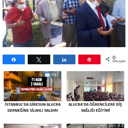
0
Paylaş
Tweetle
Paylaş
Pin
PAYLAŞIML
İSTANBUL’DA GIRESUN ALUCRA
ALUCRA’DA ÖĞRENCILERE DIŞ
DERNEĞINE SILAHLI SALDIRI
SAĞLIĞI EĞITIMI