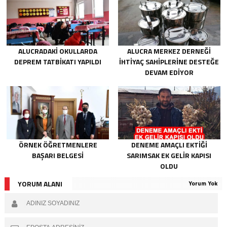
ALUCRADAKI OKULLARDA
ALUCRA MERKEZ DERNEĞI
DEPREM TATBIKATI YAPILDI
İHTIYAÇ SAHIPLERINE DESTEĞE
DEVAM EDIYOR
ÖRNEK ÖĞRETMENLERE
DENEME AMAÇLI EKTIĞI
BAŞARI BELGESI
SARIMSAK EK GELIR KAPISI
OLDU
YORUM ALANI
Yorum Yok