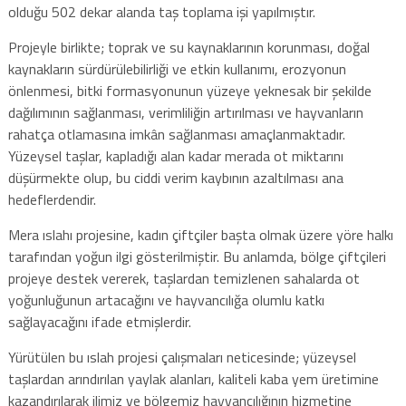
olduğu 502 dekar alanda taş toplama işi yapılmıştır.
Projeyle birlikte; toprak ve su kaynaklarının korunması, doğal
kaynakların sürdürülebilirliği ve etkin kullanımı, erozyonun
önlenmesi, bitki formasyonunun yüzeye yeknesak bir şekilde
dağılımının sağlanması, verimliliğin artırılması ve hayvanların
rahatça otlamasına imkân sağlanması amaçlanmaktadır.
Yüzeysel taşlar, kapladığı alan kadar merada ot miktarını
düşürmekte olup, bu ciddi verim kaybının azaltılması ana
hedeflerdendir.
Mera ıslahı projesine, kadın çiftçiler başta olmak üzere yöre halkı
tarafından yoğun ilgi gösterilmiştir. Bu anlamda, bölge çiftçileri
projeye destek vererek, taşlardan temizlenen sahalarda ot
yoğunluğunun artacağını ve hayvancılığa olumlu katkı
sağlayacağını ifade etmişlerdir.
Yürütülen bu ıslah projesi çalışmaları neticesinde; yüzeysel
taşlardan arındırılan yaylak alanları, kaliteli kaba yem üretimine
kazandırılarak ilimiz ve bölgemiz hayvancılığının hizmetine