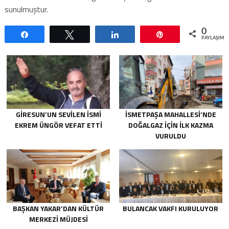
sunulmuştur.
0
Paylaş
Tweetle
Paylaş
Pin
PAYLAŞIML
GIRESUN’UN SEVILEN İSMI
İSMETPAŞA MAHALLESI’NDE
EKREM ÜNGÖR VEFAT ETTI
DOĞALGAZ IÇIN ILK KAZMA
VURULDU
BAŞKAN YAKAR’DAN KÜLTÜR
BULANCAK VAKFI KURULUYOR
MERKEZI MÜJDESI