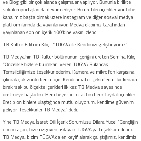
ve Blog gibi bir çok alanda çalışmalar yapılıyor. Bununla birlikte
sokak röportajları da devam ediyor. Bu üretilen içerikler youtube
kanalımız başta olmak üzere instagram ve diğer sosyal medya
platformlarında da yayınlanıyor. Medya ekibimiz tarafından
yayınlanan son on içerik 100’bine yakın izlendi.
TB Kültür Editörü Kılıç : “TÜGVA ile Kendimizi geliştiriyoruz”
TB Medya’nın TB Kültür bölümünün içeriğini üreten Semiha Kılıç
“Öncelikle bizlere bu imkanı veren TÜGVA Bulancak
Temsilciliğimize teşekkür ederim. Kamera ve mikrofon karşısına
çıkmak çok zordu benim için. Kendi amatör çekimlerimi bir kenara
bırakırsak bu ölçekte içerikleri ilk kez TB Medya sayesinde
üretmeye başladım. Hem heyecanımı attım hem faydalı içerikler
üretip on binlere ulaştığında mutlu oluyorum, kendime güvenim
geliyor. Teşekkürler TB Medya” dedi.
Yine TB Medya İşaret Dili İçerik Sorumlusu Dilara Yücel “Gençliğin
önünü açan, bize özgüven aşılayan TÜGVA’ya teşekkür ederim.
TB Medya, bizim TÜGVA’da en keyif alarak çalıştığımız, kendimizi