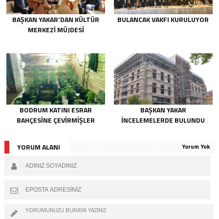
BAŞKAN YAKAR’DAN KÜLTÜR
BULANCAK VAKFI KURULUYOR
MERKEZI MÜJDESI
BODRUM KATINI ESRAR
BAŞKAN YAKAR
BAHÇESINE ÇEVIRMIŞLER
INCELEMELERDE BULUNDU
YORUM ALANI
Yorum Yok