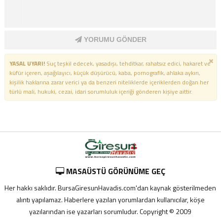
YORUMU GÖNDER
YASAL UYARI!
Suç teşkil edecek, yasadışı, tehditkar, rahatsız edici, hakaret ve
küfür içeren, aşağılayıcı, küçük düşürücü, kaba, pornografik, ahlaka aykırı,
kişilik haklarına zarar verici ya da benzeri niteliklerde içeriklerden doğan her
türlü mali, hukuki, cezai, idari sorumluluk içeriği gönderen kişiye aittir.
MASAÜSTÜ GÖRÜNÜME GEÇ
Her hakkı saklıdır. BursaGiresunHavadis.com'dan kaynak gösterilmeden
alıntı yapılamaz. Haberlere yazılan yorumlardan kullanıcılar, köşe
yazılarından ise yazarları sorumludur. Copyright © 2009