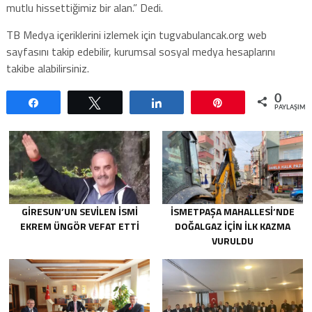
mutlu hissettiğimiz bir alan.” Dedi.
TB Medya içeriklerini izlemek için tugvabulancak.org web
sayfasını takip edebilir, kurumsal sosyal medya hesaplarını
takibe alabilirsiniz.
0
Paylaş
Tweetle
Paylaş
Pin
PAYLAŞIML
GIRESUN’UN SEVILEN İSMI
İSMETPAŞA MAHALLESI’NDE
EKREM ÜNGÖR VEFAT ETTI
DOĞALGAZ IÇIN ILK KAZMA
VURULDU