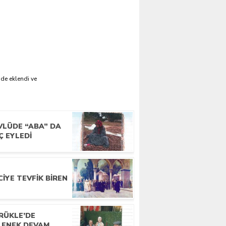
'de eklendi ve
VLÜDE “ABA” DA
Ç EYLEDI
IYE TEVFIK BIREN
RÜKLE’DE
LENEK DEVAM