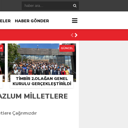
ELER
HABER GÖNDER
İM
GÜNCEL
TİMBİR 2.OLAĞAN GENEL
KURULU GERÇEKLEŞTIRILDI
r
ZLUM MILLETLERE
çlandı
tlere Çağrımızdır