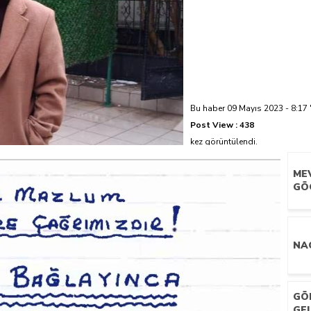
azi’de hayatını kaybetti
Bu haber 09 Mayıs 2023 - 8:17 
Post View :
438
kez görüntülendi.
ME
GÖ
NAC
GÖ
GE