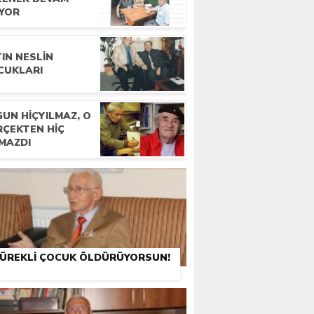
IYOR
IN NESLIN
CUKLARI
UN HIÇYILMAZ, O
RÇEKTEN HIÇ
LMAZDI
ÜREKLI ÇOCUK ÖLDÜRÜYORSUN!