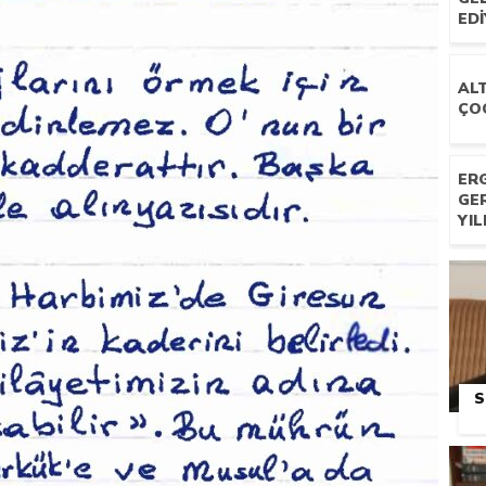
ED
ALT
ÇO
ERG
GE
YI
S