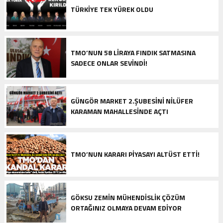
TÜRKIYE TEK YÜREK OLDU
TMO’NUN 58 LIRAYA FINDIK SATMASINA
SADECE ONLAR SEVINDI!
GÜNGÖR MARKET 2.ŞUBESINI NILÜFER
KARAMAN MAHALLESINDE AÇTI
TMO’NUN KARARI PIYASAYI ALTÜST ETTI!
GÖKSU ZEMIN MÜHENDISLIK ÇÖZÜM
ORTAĞINIZ OLMAYA DEVAM EDIYOR