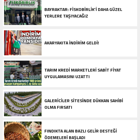
BAYRAKTAR: FİSKOBİRLİK’I DAHA GÜZEL
YERLERE TAŞIYACAĞIZ
AKARYAKITA INDIRIM GELDI!
TARIM KREDI MARKETLERI SABIT FIYAT
UYGULAMASINI UZATTI
GALERICILER SITESINDE DÜKKAN SAHIBI
OLMA FIRSATI
FINDIKTA ALAN BAZLI GELIR DESTEĞI
ÖDEMELERI BAŞLADI