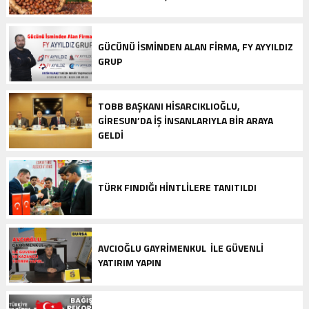
GÜCÜNÜ İSMINDEN ALAN FIRMA, FY AYYILDIZ
GRUP
TOBB BAŞKANI HISARCIKLIOĞLU,
GIRESUN’DA IŞ INSANLARIYLA BIR ARAYA
GELDI
TÜRK FINDIĞI HINTLILERE TANITILDI
AVCIOĞLU GAYRIMENKUL ILE GÜVENLI
YATIRIM YAPIN