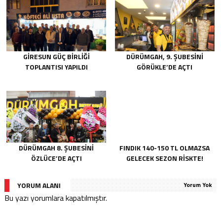
GIRESUN GÜÇ BIRLIĞI
DÜRÜMGAH, 9. ŞUBESINI
TOPLANTISI YAPILDI
GÖRÜKLE’DE AÇTI
DÜRÜMGAH 8. ŞUBESINI
FINDIK 140-150 TL OLMAZSA
ÖZLÜCE’DE AÇTI
GELECEK SEZON RISKTE!
YORUM ALANI
Yorum Yok
Bu yazı yorumlara kapatılmıştır.