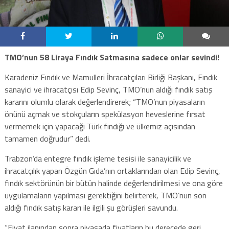
TMO’nun 58 Liraya Fındık Satmasına sadece onlar sevindi!
Karadeniz Fındık ve Mamulleri İhracatçıları Birliği​ Başkanı, Fındık
sanayici ve ihracatçısı Edip Sevinç, TMO’nun aldığı fındık satış
kararını olumlu olarak değerlendirerek; “TMO’nun piyasaların
önünü açmak ve stokçuların spekülasyon heveslerine fırsat
vermemek için yapacağı Türk fındığı ve ülkemiz açısından
tamamen doğrudur” dedi.
Trabzon’da entegre fındık işleme tesisi ile sanayicilik ve
ihracatçılık yapan Özgün Gıda’nın ortaklarından olan Edip Sevinç,
fındık sektörünün bir bütün halinde değerlendirilmesi ve ona göre
uygulamaların yapılması gerektiğini belirterek, TMO’nun son
aldığı fındık satış kararı ile ilgili şu görüşleri savundu.
“Fiyat ilanından sonra piyasada fiyatların bu derecede geri