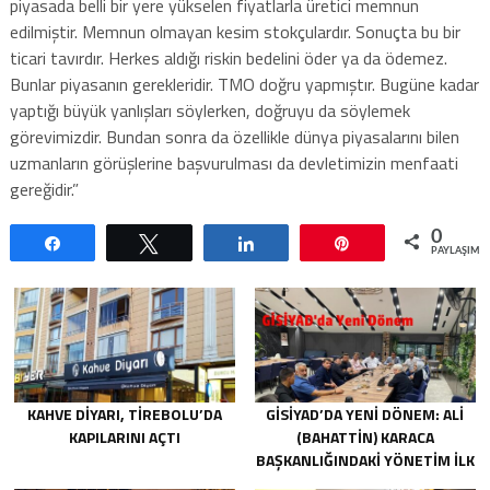
piyasada belli bir yere yükselen fiyatlarla üretici memnun
edilmiştir. Memnun olmayan kesim stokçulardır. Sonuçta bu bir
ticari tavırdır. Herkes aldığı riskin bedelini öder ya da ödemez.
Bunlar piyasanın gerekleridir. TMO doğru yapmıştır. Bugüne kadar
yaptığı büyük yanlışları söylerken, doğruyu da söylemek
görevimizdir. Bundan sonra da özellikle dünya piyasalarını bilen
uzmanların görüşlerine başvurulması da devletimizin menfaati
gereğidir.”
0
Paylaş
Tweetle
Paylaş
Pin
PAYLAŞIML
KAHVE DIYARI, TIREBOLU’DA
GİSİYAD’DA YENI DÖNEM: ALI
KAPILARINI AÇTI
(BAHATTIN) KARACA
BAŞKANLIĞINDAKI YÖNETIM İLK
TOPLANTISINI GERÇEKLEŞTIRDI