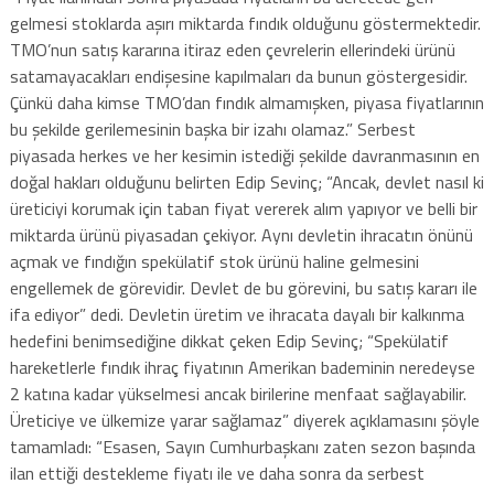
gelmesi stoklarda aşırı miktarda fındık olduğunu göstermektedir.
TMO’nun satış kararına itiraz eden çevrelerin ellerindeki ürünü
satamayacakları endişesine kapılmaları da bunun göstergesidir.
Çünkü daha kimse TMO’dan fındık almamışken, piyasa fiyatlarının
bu şekilde gerilemesinin başka bir izahı olamaz.” Serbest
piyasada herkes ve her kesimin istediği şekilde davranmasının en
doğal hakları olduğunu belirten Edip Sevinç; “Ancak, devlet nasıl ki
üreticiyi korumak için taban fiyat vererek alım yapıyor ve belli bir
miktarda ürünü piyasadan çekiyor. Aynı devletin ihracatın önünü
açmak ve fındığın spekülatif stok ürünü haline gelmesini
engellemek de görevidir. Devlet de bu görevini, bu satış kararı ile
ifa ediyor” dedi. Devletin üretim ve ihracata dayalı bir kalkınma
hedefini benimsediğine dikkat çeken Edip Sevinç; “Spekülatif
hareketlerle fındık ihraç fiyatının Amerikan bademinin neredeyse
2 katına kadar yükselmesi ancak birilerine menfaat sağlayabilir.
Üreticiye ve ülkemize yarar sağlamaz” diyerek açıklamasını şöyle
tamamladı: “Esasen, Sayın Cumhurbaşkanı zaten sezon başında
ilan ettiği destekleme fiyatı ile ve daha sonra da serbest