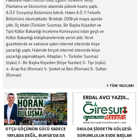
Planlama ve Ekonomisi alanında yüksek lisans yaptı.
A.Ö.F Sosyoloji Bölümünü bitirdi. Halen A.Ö. F Felsefe
Bölümünü okumaktadır. İlk kitabı 2008 yılı mayıs ayında
çıktı. Üç kitabı (Türküler Susmaz, Bir Başka Köşeden ve
Tipi) Kültür Bakanlığı İnceleme Komisyonu’ndan geçti ve
Kültür Bakanlığı kütüphanelerinde yerini aldı. Yerel
gazetelerde ve seksene yakın internet sitesinde köşe
yazarlığı yaptı. Halende birçok internet sitesinde köşe
yazarlığı yapmaktayım. Kitapları: 1- Türküler Susmaz
(öykü) 2- Bir Başka Köşeden (Köşe Yazıları) 3- Tipi (öykü)
4- Arap Kızı (Roman) 5- Şevket ve Ben (Roman) 6- Sultan
(Roman)
TÜM YAZILARI
OTÇU GÖÇÜNÜN GÜCÜ SADECE
OKULDA ŞIDDETIN GÖLGESI:
YAYLADA DEĞIL, BURSA’DA DA
SORUMLULUK EVDE BAŞLAR