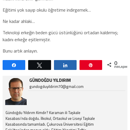
Eğitimi yok sayıp okulu öğretime indirgemek…
Ne kadar ahlaki…
Teknoloji erkeğin beden gücü üstünlüğünü ortadan kaldırmış;
kadını erkeğe eşitlemiştir.
Bunu artık anlayın.
0
Paylaş
Tweetle
Paylaş
Pin
PAYLAŞIML
GÜNDOĞDU YILDIRIM
gundogduyildirim70@gmail.com
Gündoğdu Yıldırım Kimdir? Karaman ili Taşkale
Kasabası’nda doğdu. İlkokul, Ortaokul ve Liseyi Taşkale
Kasabasında tamamladı. Çukurova Üniversitesi Eğitim
Fakültesi’nden mezun oldu. Eğitim Yönetimi Teftiş