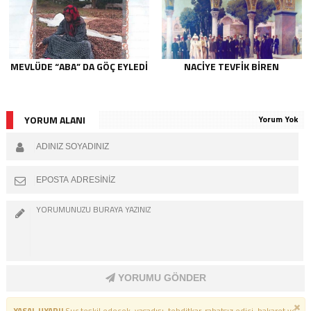
MEVLÜDE “ABA” DA GÖÇ EYLEDI
NACIYE TEVFIK BIREN
YORUM ALANI
Yorum Yok
YORUMU GÖNDER
YASAL UYARI!
Suç teşkil edecek, yasadışı, tehditkar, rahatsız edici, hakaret ve