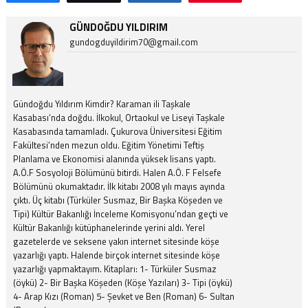
GÜNDOĞDU YILDIRIM
gundogduyildirim70@gmail.com
Gündoğdu Yıldırım Kimdir? Karaman ili Taşkale
Kasabası’nda doğdu. İlkokul, Ortaokul ve Liseyi Taşkale
Kasabasında tamamladı. Çukurova Üniversitesi Eğitim
Fakültesi’nden mezun oldu. Eğitim Yönetimi Teftiş
Planlama ve Ekonomisi alanında yüksek lisans yaptı.
A.Ö.F Sosyoloji Bölümünü bitirdi. Halen A.Ö. F Felsefe
Bölümünü okumaktadır. İlk kitabı 2008 yılı mayıs ayında
çıktı. Üç kitabı (Türküler Susmaz, Bir Başka Köşeden ve
Tipi) Kültür Bakanlığı İnceleme Komisyonu’ndan geçti ve
Kültür Bakanlığı kütüphanelerinde yerini aldı. Yerel
gazetelerde ve seksene yakın internet sitesinde köşe
yazarlığı yaptı. Halende birçok internet sitesinde köşe
yazarlığı yapmaktayım. Kitapları: 1- Türküler Susmaz
(öykü) 2- Bir Başka Köşeden (Köşe Yazıları) 3- Tipi (öykü)
4- Arap Kızı (Roman) 5- Şevket ve Ben (Roman) 6- Sultan