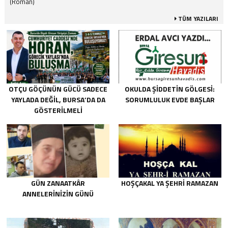
(Roman)
TÜM YAZILARI
OTÇU GÖÇÜNÜN GÜCÜ SADECE
OKULDA ŞIDDETIN GÖLGESI:
YAYLADA DEĞIL, BURSA’DA DA
SORUMLULUK EVDE BAŞLAR
GÖSTERILMELI
GÜN ZANAATKÂR
HOŞÇAKAL YA ŞEHRİ RAMAZAN
ANNELERİNİZİN GÜNÜ