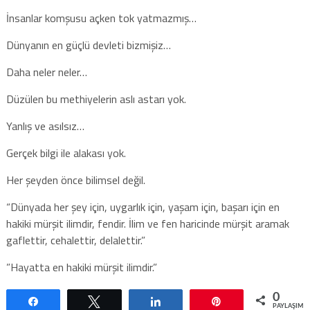
İnsanlar komşusu açken tok yatmazmış…
Dünyanın en güçlü devleti bizmişiz…
Daha neler neler…
Düzülen bu methiyelerin aslı astarı yok.
Yanlış ve asılsız…
Gerçek bilgi ile alakası yok.
Her şeyden önce bilimsel değil.
“Dünyada her şey için, uygarlık için, yaşam için, başarı için en
hakiki mürşit ilimdir, fendir. İlim ve fen haricinde mürşit aramak
gaflettir, cehalettir, delalettir.”
”Hayatta en hakiki mürşit ilimdir.”
0
Paylaş
Tweetle
Paylaş
Pin
PAYLAŞIML