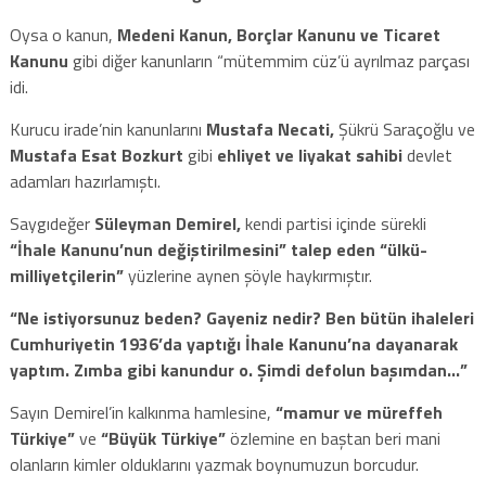
Oysa o kanun,
Medeni Kanun, Borçlar Kanunu ve Ticaret
Kanunu
gibi diğer kanunların “mütemmim cüz’ü ayrılmaz parçası
idi.
Kurucu irade’nin kanunlarını
Mustafa Necati,
Şükrü Saraçoğlu ve
Mustafa Esat Bozkurt
gibi
ehliyet ve liyakat sahibi
devlet
adamları hazırlamıştı.
Saygıdeğer
Süleyman Demirel,
kendi partisi içinde sürekli
“İhale Kanunu’nun değiştirilmesini” talep eden “ülkü-
milliyetçilerin”
yüzlerine aynen şöyle haykırmıştır.
“Ne istiyorsunuz beden? Gayeniz nedir? Ben bütün ihaleleri
Cumhuriyetin 1936’da yaptığı İhale Kanunu’na dayanarak
yaptım. Zımba gibi kanundur o. Şimdi defolun başımdan…”
Sayın Demirel’in kalkınma hamlesine,
“mamur ve müreffeh
Türkiye”
ve
“Büyük Türkiye”
özlemine en baştan beri mani
olanların kimler olduklarını yazmak boynumuzun borcudur.