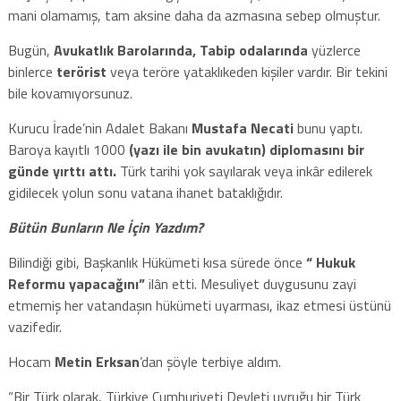
mani olamamış, tam aksine daha da azmasına sebep olmuştur.
Bugün,
Avukatlık Barolarında,
Tabip odalarında
yüzlerce
binlerce
terörist
veya teröre yataklıkeden kişiler vardır. Bir tekini
bile kovamıyorsunuz.
Kurucu İrade’nin Adalet Bakanı
Mustafa Necati
bunu yaptı.
Baroya kayıtlı 1000
(yazı ile bin avukatın)
diplomasını bir
günde yırttı attı.
Türk tarihi yok sayılarak veya inkâr edilerek
gidilecek yolun sonu vatana ihanet bataklığıdır.
Bütün Bunların Ne İçin Yazdım?
Bilindiği gibi, Başkanlık Hükümeti kısa sürede önce
“ Hukuk
Reformu yapacağını”
ilân etti. Mesuliyet duygusunu zayi
etmemiş her vatandaşın hükümeti uyarması, ikaz etmesi üstünü
vazifedir.
Hocam
Metin Erksan
’dan şöyle terbiye aldım.
“Bir Türk olarak, Türkiye Cumhuriyeti Devleti uyruğu bir Türk