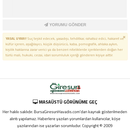
YORUMU GÖNDER
YASAL UYARI!
Suç teşkil edecek, yasadışı, tehditkar, rahatsız edici, hakaret ve
küfür içeren, aşağılayıcı, küçük düşürücü, kaba, pornografik, ahlaka aykırı,
kişilik haklarına zarar verici ya da benzeri niteliklerde içeriklerden doğan her
türlü mali, hukuki, cezai, idari sorumluluk içeriği gönderen kişiye aittir.
MASAÜSTÜ GÖRÜNÜME GEÇ
Her hakkı saklıdır. BursaGiresunHavadis.com'dan kaynak gösterilmeden
alıntı yapılamaz. Haberlere yazılan yorumlardan kullanıcılar, köşe
yazılarından ise yazarları sorumludur. Copyright © 2009