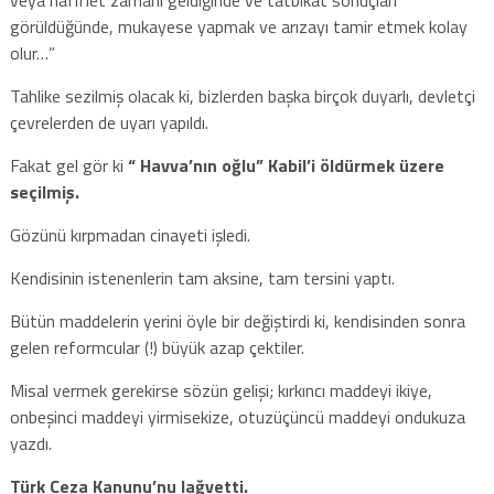
görüldüğünde, mukayese yapmak ve arızayı tamir etmek kolay
olur…”
Tahlike sezilmiş olacak ki, bizlerden başka birçok duyarlı, devletçi
çevrelerden de uyarı yapıldı.
Fakat gel gör ki
“ Havva’nın oğlu” Kabil’i öldürmek üzere
seçilmiş.
Gözünü kırpmadan cinayeti işledi.
Kendisinin istenenlerin tam aksine, tam tersini yaptı.
Bütün maddelerin yerini öyle bir değiştirdi ki, kendisinden sonra
gelen reformcular (!) büyük azap çektiler.
Misal vermek gerekirse sözün gelişi; kırkıncı maddeyi ikiye,
onbeşinci maddeyi yirmisekize, otuzüçüncü maddeyi ondukuza
yazdı.
Türk Ceza Kanunu’nu lağvetti.