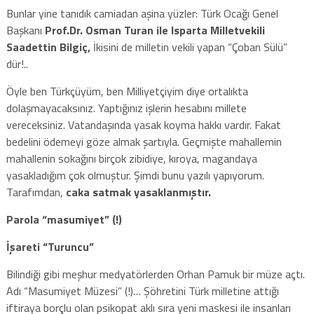
Bunlar yine tanıdık camiadan aşina yüzler: Türk Ocağı Genel
Başkanı
Prof.Dr. Osman Turan ile Isparta Milletvekili
Saadettin Bilgiç,
İkisini de milletin vekili yapan “Çoban Sülü”
dür!..
Öyle ben Türkçüyüm, ben Milliyetçiyim diye ortalıkta
dolaşmayacaksınız. Yaptığınız işlerin hesabını millete
vereceksiniz. Vatandaşında yasak koyma hakkı vardır. Fakat
bedelini ödemeyi göze almak şartıyla. Geçmişte mahallemin
mahallenin sokağını birçok zibidiye, kıroya, magandaya
yasakladığım çok olmuştur. Şimdi bunu yazılı yapıyorum.
Tarafımdan,
caka satmak yasaklanmıştır.
Parola “masumiyet” (!)
İşareti “Turuncu”
Bilindiği gibi meşhur medyatörlerden Orhan Pamuk bir müze açtı.
Adı “Masumiyet Müzesi” (!)… Şöhretini Türk milletine attığı
iftiraya borçlu olan psikopat aklı sıra yeni maskesi ile insanları