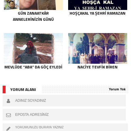
GÜN ZANAATKÂR
HOŞÇAKAL YA ŞEHRİ RAMAZAN
ANNELERİNİZİN GÜNÜ
MEVLÜDE “ABA” DA GÖÇ EYLEDI
NACIYE TEVFIK BIREN
YORUM ALANI
Yorum Yok