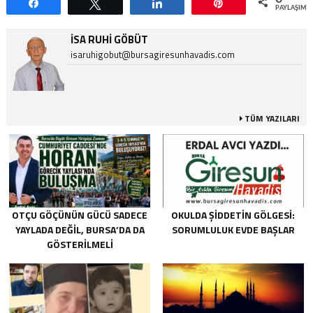
Paylaş
Tweetle
Paylaş
Pin
PAYLAŞIML
İSA RUHI GÖBÜT
isaruhigobut@bursagiresunhavadis.com
TÜM YAZILARI
OTÇU GÖÇÜNÜN GÜCÜ SADECE
OKULDA ŞIDDETIN GÖLGESI:
YAYLADA DEĞIL, BURSA’DA DA
SORUMLULUK EVDE BAŞLAR
GÖSTERILMELI