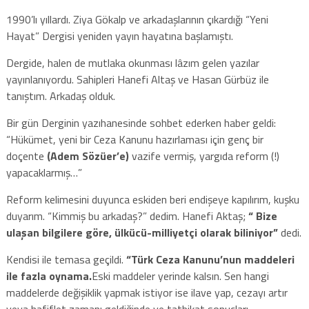
1990’lı yıllardı. Ziya Gökalp ve arkadaşlarının çıkardığı “Yeni
Hayat” Dergisi yeniden yayın hayatına başlamıştı.
Dergide, halen de mutlaka okunması lâzım gelen yazılar
yayınlanıyordu. Sahipleri Hanefi Altaş ve Hasan Gürbüz ile
tanıştım. Arkadaş olduk.
Bir gün Derginin yazıhanesinde sohbet ederken haber geldi:
“Hükümet, yeni bir Ceza Kanunu hazırlaması için genç bir
doçente
(Adem Sözüer’e)
vazife vermiş, yargıda reform (!)
yapacaklarmış…”
Reform kelimesini duyunca eskiden beri endişeye kapılırım, kuşku
duyarım. “Kimmiş bu arkadaş?” dedim. Hanefi Aktaş;
“ Bize
ulaşan bilgilere göre, ülkücü-milliyetçi olarak biliniyor”
dedi.
Kendisi ile temasa geçildi.
“Türk Ceza Kanunu’nun maddeleri
ile fazla oynama.
Eski maddeler yerinde kalsın. Sen hangi
maddelerde değişiklik yapmak istiyor ise ilave yap, cezayı artır
veya hafiflet zamanı geldiğinde ve tatbikat sonuçları