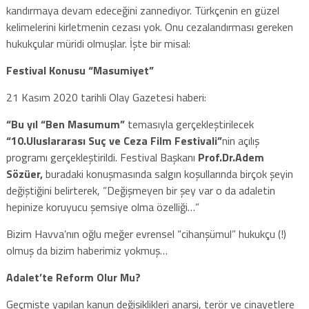
kandırmaya devam edeceğini zannediyor. Türkçenin en güzel
kelimelerini kirletmenin cezası yok. Onu cezalandırması gereken
hukukçular müridi olmuşlar. İşte bir misal:
Festival Konusu “Masumiyet”
21 Kasım 2020 tarihli Olay Gazetesi haberi:
“Bu yıl “Ben Masumum”
temasıyla gerçekleştirilecek
“10.Uluslararası Suç ve Ceza Film Festivali”
nin açılış
programı gerçekleştirildi. Festival Başkanı
Prof.Dr.Adem
Sözüer,
buradaki konuşmasında salgın koşullarında birçok şeyin
değiştiğini belirterek, “Değişmeyen bir şey var o da adaletin
hepinize koruyucu şemsiye olma özelliği…”
Bizim Havva’nın oğlu meğer evrensel “cihanşümul” hukukçu (!)
olmuş da bizim haberimiz yokmuş…
Adalet’te Reform Olur Mu?
Geçmişte yapılan kanun değişiklikleri anarşi, terör ve cinayetlere