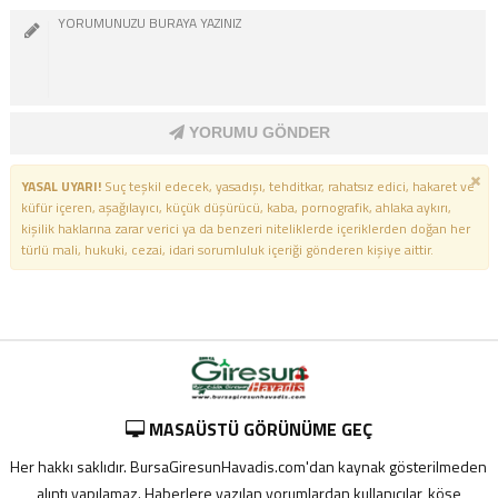
YORUMU GÖNDER
YASAL UYARI!
Suç teşkil edecek, yasadışı, tehditkar, rahatsız edici, hakaret ve
küfür içeren, aşağılayıcı, küçük düşürücü, kaba, pornografik, ahlaka aykırı,
kişilik haklarına zarar verici ya da benzeri niteliklerde içeriklerden doğan her
türlü mali, hukuki, cezai, idari sorumluluk içeriği gönderen kişiye aittir.
MASAÜSTÜ GÖRÜNÜME GEÇ
Her hakkı saklıdır. BursaGiresunHavadis.com'dan kaynak gösterilmeden
alıntı yapılamaz. Haberlere yazılan yorumlardan kullanıcılar, köşe