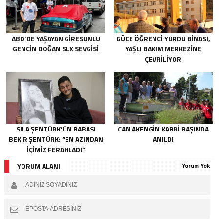
ABD’DE YAŞAYAN GIRESUNLU
GÜCE ÖĞRENCI YURDU BINASI,
GENCIN DOĞAN SLX SEVGISI
YAŞLI BAKIM MERKEZINE
ÇEVRILIYOR
SILA ŞENTÜRK’ÜN BABASI
CAN AKENGIN KABRI BAŞINDA
BEKIR ŞENTÜRK: “EN AZINDAN
ANILDI
IÇIMIZ FERAHLADI”
YORUM ALANI
Yorum Yok