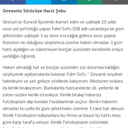
Giresunlu Sürücüye Haciz Şoku
Giresun’un Eynesil İlçesinde ikamet eden ve yaklaşık 20 yıldır
uzun yol şoförlüğü yapan Fahri Sofu (58) adlı vatandaşa bir gsm
şirketinden yaklaşık 3 ay önce icra kâğıdı gelince önce şaşırdı.
Konunun ne olduğunu araştırınca üzerine haberi olmadan 3 gsm
hattı açıldığını ve ödenmeyen borçlar yüzünden kendisinin icraya
verildiğini öğrendi.
Haberi olmadığı hat ve borçlar yüzünden zor durumda kaldığını
söyleyerek açıklamalarda bulunan Fahri Sofu “ Devamlı seyahat
halindeyim ve yeri geliyor otellerde kalıyorum. Mecburen oralara
da kimlik bırakıyorum. Bankalarda hastanelerde vb. yerlerde de
zaten sizden kimlik isteniliyor. Kimlik bırakıp habersiz
fotokopisini alıp bundan faydalanmak suçtur. Benim haberim
olmadan bu yolla bir gsm şirketinden üzerime 3 tane hat alınıyor.
Kimlik fotokopimi kullananlara bu firma ve bayisi bu hattı neye
göre karşı tarafa veriyor. Kimlik fotokopisinin üstündeki