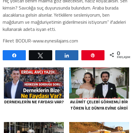
Hiç yoktan benim malıma göz dikeceksin, haciz koyacaksın. Sen
kimsin? Savcılığa suç duyurusunda bulundum. Araba burada
alacaklarsa gelsin alsınlar. Yetkililere sesleniyorum, ben
mağdurum ve mağduriyetimin giderilmesini istiyorum” ifadeleri
kullanarak adeta isyan etti.
Fikret BODUR-www.eynesilajans.com
0
Paylaş
Tweetle
Paylaş
Pin
PAYLAŞIML
DERNEKLERIN NE FAYDASI VAR?
AV.ÜMIT ÇELEBI GÖRKEMLI BIR
TÖREN ILE DÜNYA EVINE GIRDI