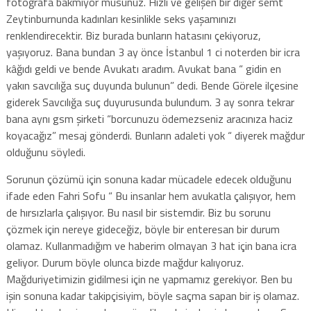
fotoğrafa bakmıyor musunuz. Hızlı ve gelişen bir diğer semt
Zeytinburnunda kadınları kesinlikle seks yaşamınızı
renklendirecektir. Biz burada bunların hatasını çekiyoruz,
yaşıyoruz. Bana bundan 3 ay önce İstanbul 1 ci noterden bir icra
kâğıdı geldi ve bende Avukatı aradım. Avukat bana “ gidin en
yakın savcılığa suç duyunda bulunun” dedi. Bende Görele ilçesine
giderek Savcılığa suç duyurusunda bulundum. 3 ay sonra tekrar
bana aynı gsm şirketi “borcunuzu ödemezseniz aracınıza haciz
koyacağız” mesaj gönderdi. Bunların adaleti yok “ diyerek mağdur
olduğunu söyledi.
Sorunun çözümü için sonuna kadar mücadele edecek olduğunu
ifade eden Fahri Sofu “ Bu insanlar hem avukatla çalışıyor, hem
de hırsızlarla çalışıyor. Bu nasıl bir sistemdir. Biz bu sorunu
çözmek için nereye gideceğiz, böyle bir enteresan bir durum
olamaz. Kullanmadığım ve haberim olmayan 3 hat için bana icra
geliyor. Durum böyle olunca bizde mağdur kalıyoruz.
Mağduriyetimizin gidilmesi için ne yapmamız gerekiyor. Ben bu
işin sonuna kadar takipçisiyim, böyle saçma sapan bir iş olamaz.