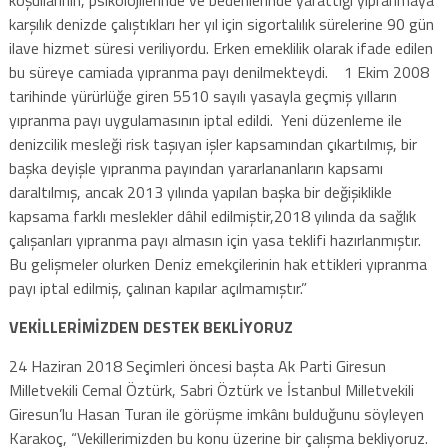
karşılık denizde çalıştıkları her yıl için sigortalılık sürelerine 90 gün
ilave hizmet süresi veriliyordu. Erken emeklilik olarak ifade edilen
bu süreye camiada yıpranma payı denilmekteydi. 1 Ekim 2008
tarihinde yürürlüğe giren 5510 sayılı yasayla geçmiş yılların
yıpranma payı uygulamasının iptal edildi. Yeni düzenleme ile
denizcilik mesleği risk taşıyan işler kapsamından çıkartılmış, bir
başka deyişle yıpranma payından yararlananların kapsamı
daraltılmış, ancak 2013 yılında yapılan başka bir değişiklikle
kapsama farklı meslekler dâhil edilmiştir,2018 yılında da sağlık
çalışanları yıpranma payı almasın için yasa teklifi hazırlanmıştır.
Bu gelişmeler olurken Deniz emekçilerinin hak ettikleri yıpranma
payı iptal edilmiş, çalınan kapılar açılmamıştır.”
VEKİLLERİMİZDEN DESTEK BEKLİYORUZ
24 Haziran 2018 Seçimleri öncesi başta Ak Parti Giresun
Milletvekili Cemal Öztürk, Sabri Öztürk ve İstanbul Milletvekili
Giresun’lu Hasan Turan ile görüşme imkânı bulduğunu söyleyen
Karakoç, “Vekillerimizden bu konu üzerine bir çalışma bekliyoruz.