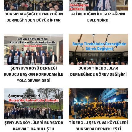
BURSA’DA AŞAĞI BOYNUYOĞUN
ALI AKDOĞAN İLK GÖZ AĞRINI
DERNEĞI’NDEN BÜYÜK İFTAR
EVLENDIRDI
ŞENYUVA KÖYÜ DERNEĞI
BURSA TIREBOLULAR
KURUCU BAŞKAN KORKUDAN ILE
DERNEĞINDE GÖREV DEĞIŞIMI
YOLA DEVAM DEDI
ŞENYUVA KÖYLÜLERI BURSA’DA
TIREBOLU ŞENYUVA KÖYLÜLERI
KAHVALTIDA BULUŞTU
BURSA’DA DERNEKLEŞTI