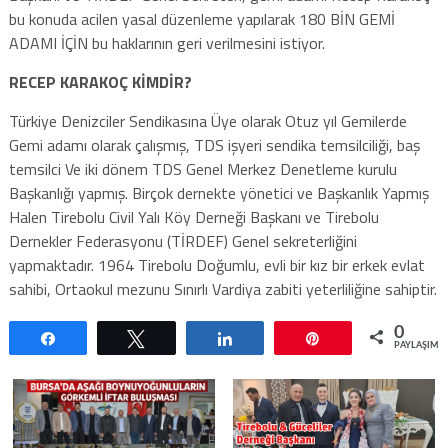
bu konuda acilen yasal düzenleme yapılarak 180 BİN GEMİ
ADAMI İÇİN bu haklarının geri verilmesini istiyor.
RECEP KARAKOÇ KİMDİR?
Türkiye Denizciler Sendikasına Üye olarak Otuz yıl Gemilerde
Gemi adamı olarak çalışmış, TDS işyeri sendika temsilciliği, baş
temsilci Ve iki dönem TDS Genel Merkez Denetleme kurulu
Başkanlığı yapmış. Birçok dernekte yönetici ve Başkanlık Yapmış
Halen Tirebolu Civil Yalı Köy Derneği Başkanı ve Tirebolu
Dernekler Federasyonu (TİRDEF) Genel sekreterliğini
yapmaktadır. 1964 Tirebolu Doğumlu, evli bir kız bir erkek evlat
sahibi, Ortaokul mezunu Sınırlı Vardiya zabiti yeterliliğine sahiptir.
0
Paylaş
Tweetle
Paylaş
Pin
PAYLAŞIML