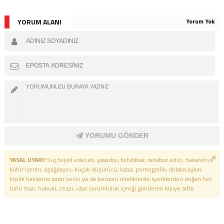
YORUM ALANI
Yorum Yok
YORUMU GÖNDER
YASAL UYARI!
Suç teşkil edecek, yasadışı, tehditkar, rahatsız edici, hakaret ve
küfür içeren, aşağılayıcı, küçük düşürücü, kaba, pornografik, ahlaka aykırı,
kişilik haklarına zarar verici ya da benzeri niteliklerde içeriklerden doğan her
türlü mali, hukuki, cezai, idari sorumluluk içeriği gönderen kişiye aittir.