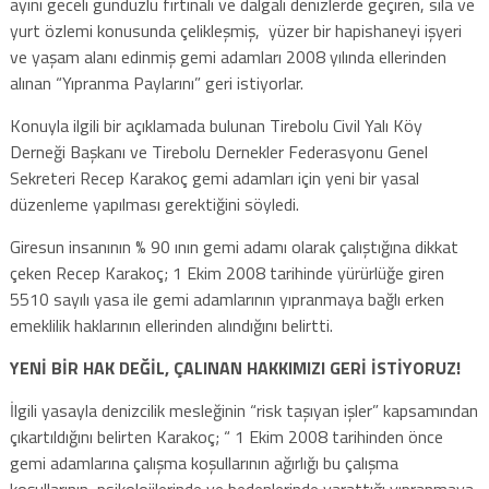
ayını geceli gündüzlü fırtınalı ve dalgalı denizlerde geçiren, sıla ve
yurt özlemi konusunda çelikleşmiş, yüzer bir hapishaneyi işyeri
ve yaşam alanı edinmiş gemi adamları 2008 yılında ellerinden
alınan “Yıpranma Paylarını” geri istiyorlar.
Konuyla ilgili bir açıklamada bulunan Tirebolu Civil Yalı Köy
Derneği Başkanı ve Tirebolu Dernekler Federasyonu Genel
Sekreteri Recep Karakoç gemi adamları için yeni bir yasal
düzenleme yapılması gerektiğini söyledi.
Giresun insanının % 90 ının gemi adamı olarak çalıştığına dikkat
çeken Recep Karakoç; 1 Ekim 2008 tarihinde yürürlüğe giren
5510 sayılı yasa ile gemi adamlarının yıpranmaya bağlı erken
emeklilik haklarının ellerinden alındığını belirtti.
YENİ BİR HAK DEĞİL, ÇALINAN HAKKIMIZI GERİ İSTİYORUZ!
İlgili yasayla denizcilik mesleğinin “risk taşıyan işler” kapsamından
çıkartıldığını belirten Karakoç; “ 1 Ekim 2008 tarihinden önce
gemi adamlarına çalışma koşullarının ağırlığı bu çalışma
koşullarının, psikolojilerinde ve bedenlerinde yarattığı yıpranmaya