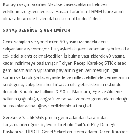
Konuyu seçim sonrası Meclise taşıyacaklarını belirten
vekillerimize güveniyoruz. Hasan Turan’ınn TBMM İdare amiri
olması bu yönde bizleri daha da umutlandırdı” dedi.
50 YAŞ ÜZERİNE İŞ VERİLMİYOR
Gemi sahipleri ve yöneticileri 50 yaşın üzerindeki deniz
çalışanlarına iş vermiyor. Bu yaşlardaki gemi adamları iş bulmakta
çok ciddi sıkıntı çekmektedirler. İş bulma yaşı giderek 40 yaşına
kadar indirilmeye başlamıştır ” diyen Recep Karakoç STK olarak
gemi adamlarının yıpranma paylarının geri verilmesi için ilgili
kurum ve kuruluşlarla, siyasilerle ve milletvekilleriyle temaslarının
sürdüğünü, taleplerini her fırsatta dile getirdiklerinin üstünde
durarak; Karadeniz halkının % 90 ın, Marmara, Ege ve Akdeniz
halkının çoğunluğu, coğrafi ve sosyal yönden gemi adamı olduğu
bu insanlar adına uğraş verdiklerinin altını çizdi.
Gerekirse % 2 lik SGK primin gemi adamları tarafından
karşılanabileceğini söyleyen Tirebolu Civil Yalı Köy Derneği
Başkanı ve TİRDEF Genel Sekreteri, gemi adamı Recep Karakoç