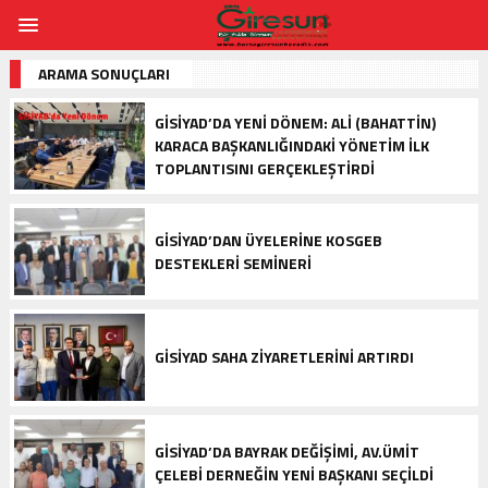
ARAMA SONUÇLARI
GİSİYAD’DA YENI DÖNEM: ALI (BAHATTIN)
KARACA BAŞKANLIĞINDAKI YÖNETIM İLK
TOPLANTISINI GERÇEKLEŞTIRDI
GİSİYAD’DAN ÜYELERINE KOSGEB
DESTEKLERI SEMINERI
GİSİYAD SAHA ZIYARETLERINI ARTIRDI
GİSİYAD’DA BAYRAK DEĞIŞIMI, AV.ÜMIT
ÇELEBI DERNEĞIN YENI BAŞKANI SEÇILDI