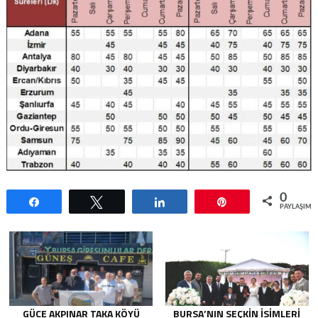
0
Paylaş
Tweetle
Paylaş
Pin
PAYLAŞIML
GÜCE AKPINAR TAKA KÖYÜ
BURSA’NIN SEÇKIN İSIMLERI