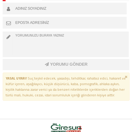
YORUMU GÖNDER
YASAL UYARI!
Suç teşkil edecek, yasadışı, tehditkar, rahatsız edici, hakaret ve
küfür içeren, aşağılayıcı, küçük düşürücü, kaba, pornografik, ahlaka aykırı,
kişilik haklarına zarar verici ya da benzeri niteliklerde içeriklerden doğan her
türlü mali, hukuki, cezai, idari sorumluluk içeriği gönderen kişiye aittir.