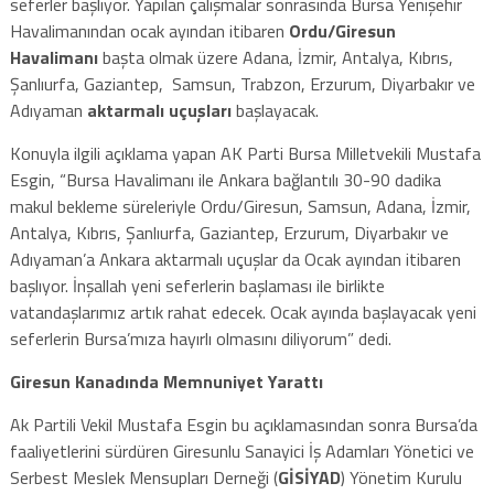
seferler başlıyor. Yapılan çalışmalar sonrasında Bursa Yenişehir
Havalimanından ocak ayından itibaren
Ordu/Giresun
Havalimanı
başta olmak üzere Adana, İzmir, Antalya, Kıbrıs,
Şanlıurfa, Gaziantep, Samsun, Trabzon, Erzurum, Diyarbakır ve
Adıyaman
aktarmalı uçuşları
başlayacak.
Konuyla ilgili açıklama yapan AK Parti Bursa Milletvekili Mustafa
Esgin, “Bursa Havalimanı ile Ankara bağlantılı 30-90 dadika
makul bekleme süreleriyle Ordu/Giresun, Samsun, Adana, İzmir,
Antalya, Kıbrıs, Şanlıurfa, Gaziantep, Erzurum, Diyarbakır ve
Adıyaman’a Ankara aktarmalı uçuşlar da Ocak ayından itibaren
başlıyor. İnşallah yeni seferlerin başlaması ile birlikte
vatandaşlarımız artık rahat edecek. Ocak ayında başlayacak yeni
seferlerin Bursa’mıza hayırlı olmasını diliyorum” dedi.
Giresun Kanadında Memnuniyet Yarattı
Ak Partili Vekil Mustafa Esgin bu açıklamasından sonra Bursa’da
faaliyetlerini sürdüren Giresunlu Sanayici İş Adamları Yönetici ve
Serbest Meslek Mensupları Derneği (
GİSİYAD
) Yönetim Kurulu