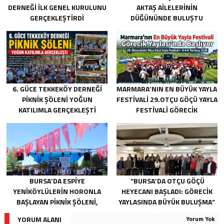
DERNEĞI İLK GENEL KURULUNU
AKTAŞ AILELERININ
GERÇEKLEŞTIRDI
DÜĞÜNÜNDE BULUŞTU
6. GÜCE TEKKEKÖY DERNEĞI
MARMARA’NIN EN BÜYÜK YAYLA
PIKNIK ŞÖLENI YOĞUN
FESTIVALI 29.OTÇU GÖÇÜ YAYLA
KATILIMLA GERÇEKLEŞTI
FESTIVALI GÖRECIK
YAYLASI’NDA BAŞLIYOR
BURSA’DA ESPIYE
“BURSA’DA OTÇU GÖÇÜ
YENIKÖYLÜLERIN HORONLA
HEYECANI BAŞLADI: GÖRECIK
BAŞLAYAN PIKNIK ŞÖLENI,
YAYLASINDA BÜYÜK BULUŞMA”
GELECEĞE ATILAN TEMELLERLE
YORUM ALANI
Yorum Yok
TAÇLANDI