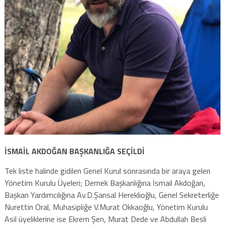
İSMAİL AKDOĞAN BAŞKANLIĞA SEÇİLDİ
Tek liste halinde gidilen Genel Kurul sonrasında bir araya gelen
Yönetim Kurulu Üyeleri; Dernek Başkanlığına İsmail Akdoğan,
Başkan Yardımcılığına Av.D.Şansal Hereklioğlu, Genel Sekreterliğe
Nurettin Oral, Muhasipliğe V.Murat Okkaoğlu, Yönetim Kurulu
Asil üyeliklerine ise Ekrem Şen, Murat Dede ve Abdullah Besli