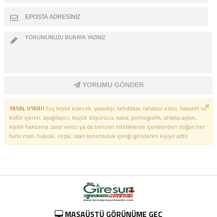
YORUMU GÖNDER
YASAL UYARI!
Suç teşkil edecek, yasadışı, tehditkar, rahatsız edici, hakaret ve
küfür içeren, aşağılayıcı, küçük düşürücü, kaba, pornografik, ahlaka aykırı,
kişilik haklarına zarar verici ya da benzeri niteliklerde içeriklerden doğan her
türlü mali, hukuki, cezai, idari sorumluluk içeriği gönderen kişiye aittir.
MASAÜSTÜ GÖRÜNÜME GEÇ