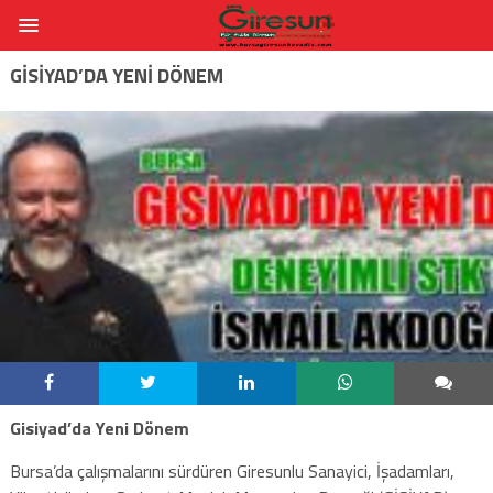
GISIYAD’DA YENI DÖNEM
Gisiyad’da Yeni Dönem
Bursa’da çalışmalarını sürdüren Giresunlu Sanayici, İşadamları,