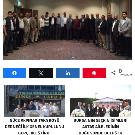
0
Paylaş
Tweetle
Paylaş
Pin
PAYLAŞIML
GÜCE AKPINAR TAKA KÖYÜ
BURSA’NIN SEÇKIN İSIMLERI
DERNEĞI İLK GENEL KURULUNU
AKTAŞ AILELERININ
GERÇEKLEŞTIRDI
DÜĞÜNÜNDE BULUŞTU