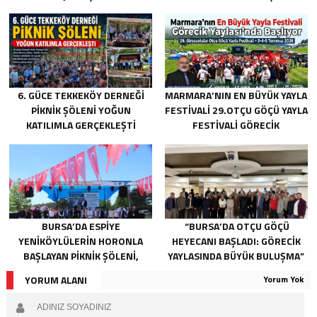
6. GÜCE TEKKEKÖY DERNEĞI
MARMARA’NIN EN BÜYÜK YAYLA
PIKNIK ŞÖLENI YOĞUN
FESTIVALI 29.OTÇU GÖÇÜ YAYLA
KATILIMLA GERÇEKLEŞTI
FESTIVALI GÖRECIK
YAYLASI’NDA BAŞLIYOR
BURSA’DA ESPIYE
“BURSA’DA OTÇU GÖÇÜ
YENIKÖYLÜLERIN HORONLA
HEYECANI BAŞLADI: GÖRECIK
BAŞLAYAN PIKNIK ŞÖLENI,
YAYLASINDA BÜYÜK BULUŞMA”
GELECEĞE ATILAN TEMELLERLE
YORUM ALANI
Yorum Yok
TAÇLANDI