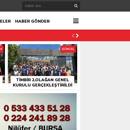
ELER
HABER GÖNDER
İM
GÜNCEL
TİMBİR 2.OLAĞAN GENEL
KURULU GERÇEKLEŞTIRILDI
r
çlandı