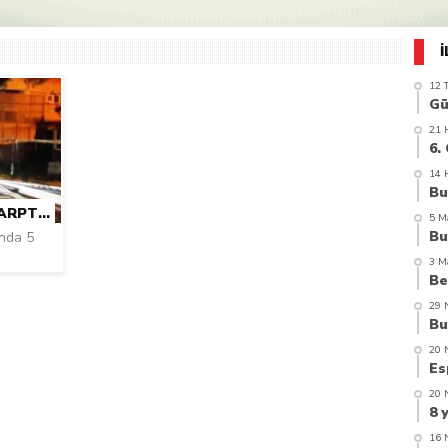
azi’de hayatını kaybetti
12 
21 
14 
OTOMOBIL DEMIR BARIYERLERE ÇARPTI 5 YARALI
5 M
ında 5
3 M
29 
20 
20 
16 