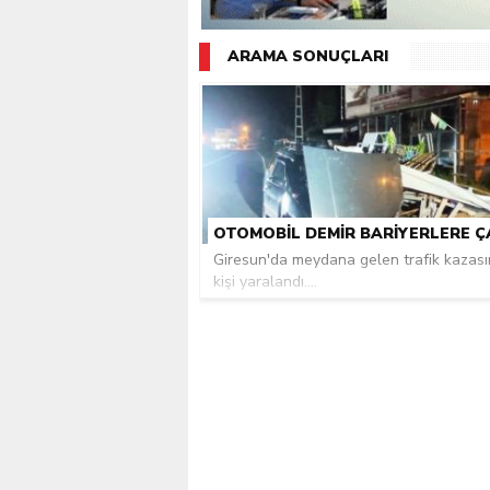
Giresunlu sürücü Orhang
ARAMA SONUÇLARI
Giresun'da meydana gelen trafik kazas
kişi yaralandı....