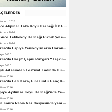
İLÇELERDEN
Temmuz 2026
Güce Akpınar Taka Köyü Derneği İlk Genel Kurulunu Gerçekleştirdi
Haziran 2026
6. Güce Tekkeköy Derneği Piknik Şöleni Yoğun Katılımla Gerçekleşti
Haziran 2026
Bursa’da Espiye Yeniköylülerin Horonla Başlayan Piknik Şöleni, Geleceğe Atılan Temellerle Taçlandı
ayıs 2026
Bursa’da Harşit Çepni Rüzgarı “Teşkilat Merkezi Coşkuyla Açıldı”
ayıs 2026
Beşli Ailesinden Festival Tadında Düğün Cemiyeti
Nisan 2026
Bursa’da Feci Kaza, Giresunlu Genç Kaza Kurbanı Oldu
Nisan 2026
Espiye Aydınlar Köyü Derneği’nde Yeni Dönem: Genç Yönetim Göreve Başladı
Nisan 2026
8 yıl sonra Rabia Naz dosyasında yeni umut
Nisan 2026