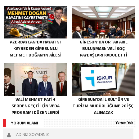
AZERBAYCAN’DA HAYATINI
GIRESUN’DA ORTAK AKIL
KAYBEDEN GIRESUNLU
BULUŞMASI: VALI KOÇ
MEHMET DOĞAN’IN AILESI
PAYDAŞLARI KABUL ETTI
ADALET ARIYOR
VALI MEHMET FATIH
GIRESUN’DA İL KÜLTÜR VE
SERDENGEÇTI İÇIN VEDA
TURIZM MÜDÜRLÜĞÜNE 20 İŞÇI
PROGRAMI DÜZENLENDI
ALINACAK
YORUM ALANI
Yorum Yok