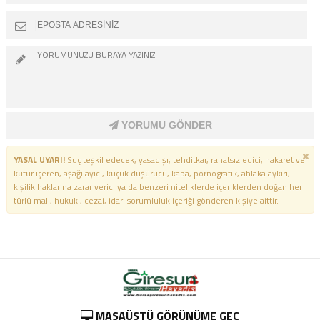
YORUMU GÖNDER
YASAL UYARI!
Suç teşkil edecek, yasadışı, tehditkar, rahatsız edici, hakaret ve
küfür içeren, aşağılayıcı, küçük düşürücü, kaba, pornografik, ahlaka aykırı,
kişilik haklarına zarar verici ya da benzeri niteliklerde içeriklerden doğan her
türlü mali, hukuki, cezai, idari sorumluluk içeriği gönderen kişiye aittir.
MASAÜSTÜ GÖRÜNÜME GEÇ