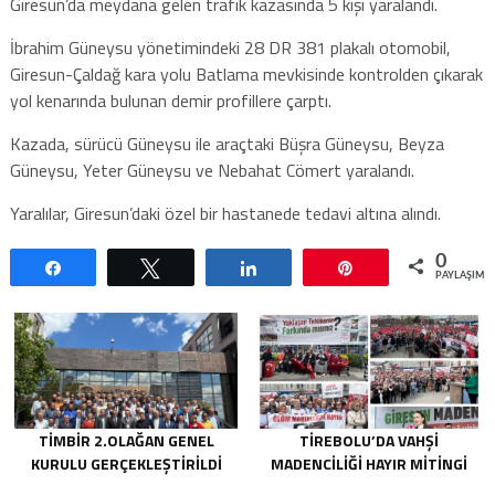
Giresun’da meydana gelen trafik kazasında 5 kişi yaralandı.
İbrahim Güneysu yönetimindeki 28 DR 381 plakalı otomobil,
Giresun-Çaldağ kara yolu Batlama mevkisinde kontrolden çıkarak
yol kenarında bulunan demir profillere çarptı.
Kazada, sürücü Güneysu ile araçtaki Büşra Güneysu, Beyza
Güneysu, Yeter Güneysu ve Nebahat Cömert yaralandı.
Yaralılar, Giresun’daki özel bir hastanede tedavi altına alındı.
0
Paylaş
Tweetle
Paylaş
Pin
PAYLAŞIML
TİMBİR 2.OLAĞAN GENEL
TIREBOLU’DA VAHŞI
KURULU GERÇEKLEŞTIRILDI
MADENCILIĞI HAYIR MITINGI