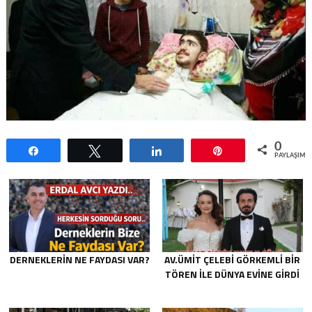
0
Paylaş
Tweetle
Paylaş
Pin
PAYLAŞIML
DERNEKLERIN NE FAYDASI VAR?
AV.ÜMIT ÇELEBI GÖRKEMLI BIR
TÖREN ILE DÜNYA EVINE GIRDI