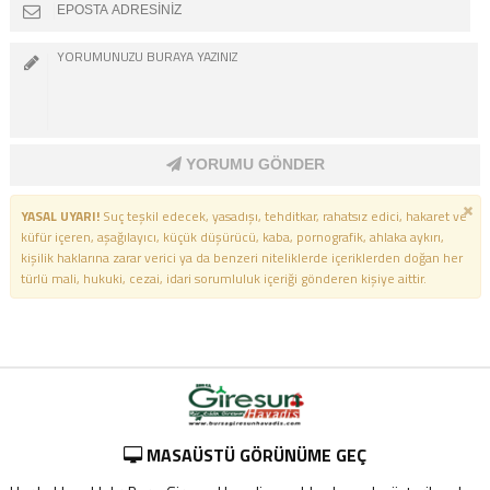
YORUMU GÖNDER
YASAL UYARI!
Suç teşkil edecek, yasadışı, tehditkar, rahatsız edici, hakaret ve
küfür içeren, aşağılayıcı, küçük düşürücü, kaba, pornografik, ahlaka aykırı,
kişilik haklarına zarar verici ya da benzeri niteliklerde içeriklerden doğan her
türlü mali, hukuki, cezai, idari sorumluluk içeriği gönderen kişiye aittir.
MASAÜSTÜ GÖRÜNÜME GEÇ