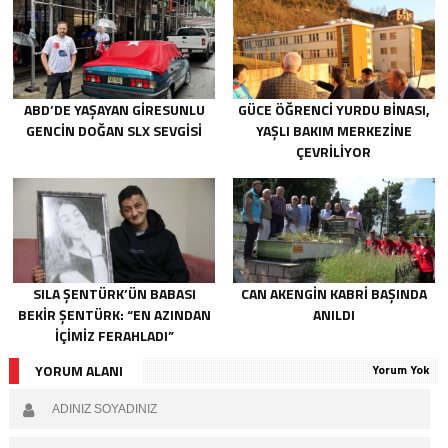
ABD’DE YAŞAYAN GIRESUNLU
GÜCE ÖĞRENCI YURDU BINASI,
GENCIN DOĞAN SLX SEVGISI
YAŞLI BAKIM MERKEZINE
ÇEVRILIYOR
SILA ŞENTÜRK’ÜN BABASI
CAN AKENGIN KABRI BAŞINDA
BEKIR ŞENTÜRK: “EN AZINDAN
ANILDI
IÇIMIZ FERAHLADI”
YORUM ALANI
Yorum Yok