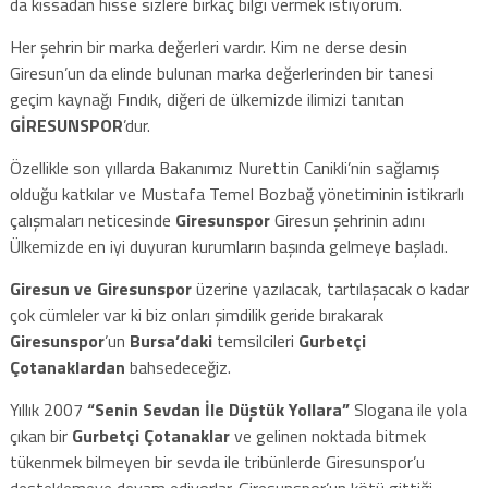
da kıssadan hisse sizlere birkaç bilgi vermek istiyorum.
Her şehrin bir marka değerleri vardır. Kim ne derse desin
Giresun’un da elinde bulunan marka değerlerinden bir tanesi
geçim kaynağı Fındık, diğeri de ülkemizde ilimizi tanıtan
GİRESUNSPOR
’dur.
Özellikle son yıllarda Bakanımız Nurettin Canikli’nin sağlamış
olduğu katkılar ve Mustafa Temel Bozbağ yönetiminin istikrarlı
çalışmaları neticesinde
Giresunspor
Giresun şehrinin adını
Ülkemizde en iyi duyuran kurumların başında gelmeye başladı.
Giresun ve Giresunspor
üzerine yazılacak, tartılaşacak o kadar
çok cümleler var ki biz onları şimdilik geride bırakarak
Giresunspor
’un
Bursa’daki
temsilcileri
Gurbetçi
Çotanaklardan
bahsedeceğiz.
Yıllık 2007
“Senin Sevdan İle Düştük Yollara”
Slogana ile yola
çıkan bir
Gurbetçi Çotanaklar
ve gelinen noktada bitmek
tükenmek bilmeyen bir sevda ile tribünlerde Giresunspor’u
desteklemeye devam ediyorlar. Giresunspor’un kötü gittiği