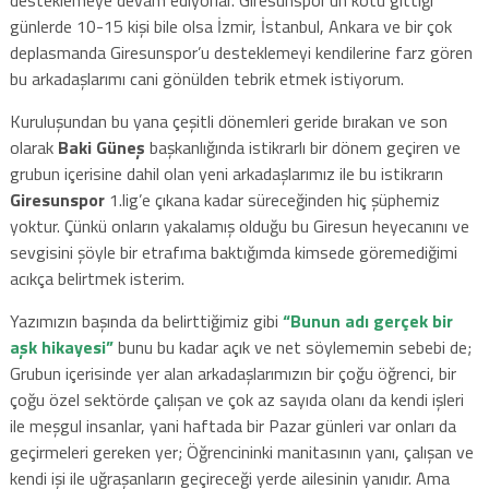
günlerde 10-15 kişi bile olsa İzmir, İstanbul, Ankara ve bir çok
deplasmanda Giresunspor’u desteklemeyi kendilerine farz gören
bu arkadaşlarımı cani gönülden tebrik etmek istiyorum.
Kuruluşundan bu yana çeşitli dönemleri geride bırakan ve son
olarak
Baki Güneş
başkanlığında istikrarlı bir dönem geçiren ve
grubun içerisine dahil olan yeni arkadaşlarımız ile bu istikrarın
Giresunspor
1.lig’e çıkana kadar süreceğinden hiç şüphemiz
yoktur. Çünkü onların yakalamış olduğu bu Giresun heyecanını ve
sevgisini şöyle bir etrafıma baktığımda kimsede göremediğimi
acıkça belirtmek isterim.
Yazımızın başında da belirttiğimiz gibi
“Bunun adı gerçek bir
aşk hikayesi”
bunu bu kadar açık ve net söylememin sebebi de;
Grubun içerisinde yer alan arkadaşlarımızın bir çoğu öğrenci, bir
çoğu özel sektörde çalışan ve çok az sayıda olanı da kendi işleri
ile meşgul insanlar, yani haftada bir Pazar günleri var onları da
geçirmeleri gereken yer; Öğrencininki manitasının yanı, çalışan ve
kendi işi ile uğraşanların geçireceği yerde ailesinin yanıdır. Ama