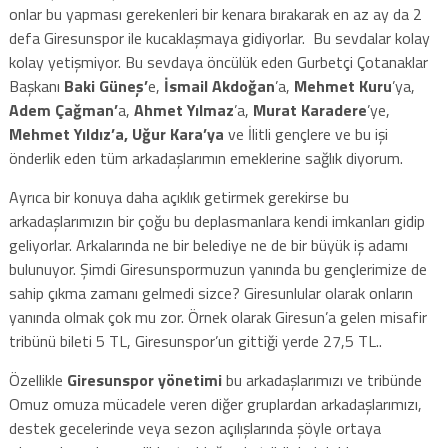
onlar bu yapması gerekenleri bir kenara bırakarak en az ay da 2
defa Giresunspor ile kucaklaşmaya gidiyorlar. Bu sevdalar kolay
kolay yetişmiyor. Bu sevdaya öncülük eden Gurbetçi Çotanaklar
Başkanı
Baki Güneş’
e,
İsmail Akdoğan
’a,
Mehmet Kuru
’ya,
Adem Çağman’
a,
Ahmet Yılmaz
’a,
Murat Karadere
’ye,
Mehmet Yıldız’a, Uğur Kara’ya
ve İlitli gençlere ve bu işi
önderlik eden tüm arkadaşlarımın emeklerine sağlık diyorum.
Ayrıca bir konuya daha açıklık getirmek gerekirse bu
arkadaşlarımızın bir çoğu bu deplasmanlara kendi imkanları gidip
geliyorlar. Arkalarında ne bir belediye ne de bir büyük iş adamı
bulunuyor. Şimdi Giresunspormuzun yanında bu gençlerimize de
sahip çıkma zamanı gelmedi sizce? Giresunlular olarak onların
yanında olmak çok mu zor. Örnek olarak Giresun’a gelen misafir
tribünü bileti 5 TL, Giresunspor’un gittiği yerde 27,5 TL..
Özellikle
Giresunspor yönetimi
bu arkadaşlarımızı ve tribünde
Omuz omuza mücadele veren diğer gruplardan arkadaşlarımızı,
destek gecelerinde veya sezon açılışlarında şöyle ortaya