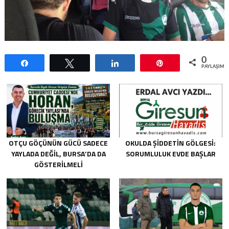
0
Paylaş
Tweetle
Paylaş
Pin
PAYLAŞIML
OTÇU GÖÇÜNÜN GÜCÜ SADECE
OKULDA ŞIDDETIN GÖLGESI:
YAYLADA DEĞIL, BURSA’DA DA
SORUMLULUK EVDE BAŞLAR
GÖSTERILMELI