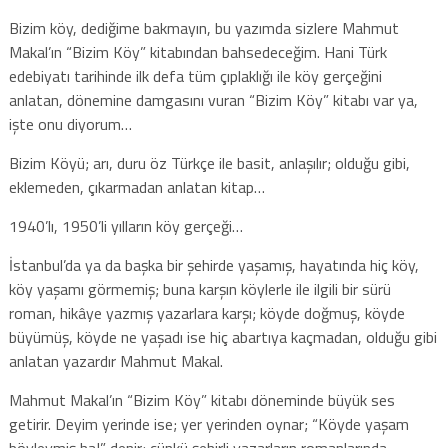
Bizim köy, dediğime bakmayın, bu yazımda sizlere Mahmut
Makal’ın “Bizim Köy” kitabından bahsedeceğim. Hani Türk
edebiyatı tarihinde ilk defa tüm çıplaklığı ile köy gerçeğini
anlatan, dönemine damgasını vuran “Bizim Köy” kitabı var ya,
işte onu diyorum…
Bizim Köyü; arı, duru öz Türkçe ile basit, anlaşılır; olduğu gibi,
eklemeden, çıkarmadan anlatan kitap…
1940’lı, 1950’li yılların köy gerçeği…
İstanbul’da ya da başka bir şehirde yaşamış, hayatında hiç köy,
köy yaşamı görmemiş; buna karşın köylerle ile ilgili bir sürü
roman, hikâye yazmış yazarlara karşı; köyde doğmuş, köyde
büyümüş, köyde ne yaşadı ise hiç abartıya kaçmadan, olduğu gibi
anlatan yazardır Mahmut Makal.
Mahmut Makal’ın “Bizim Köy” kitabı döneminde büyük ses
getirir. Deyim yerinde ise; yer yerinden oynar; “Köyde yaşam
böyleymiş ha!” denir; çünkü şehirli yazarların romanlarında,