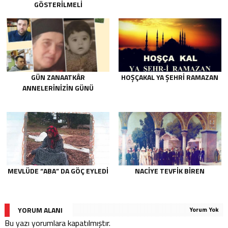
GÖSTERILMELI
GÜN ZANAATKÂR
HOŞÇAKAL YA ŞEHRİ RAMAZAN
ANNELERİNİZİN GÜNÜ
MEVLÜDE “ABA” DA GÖÇ EYLEDI
NACIYE TEVFIK BIREN
YORUM ALANI
Yorum Yok
Bu yazı yorumlara kapatılmıştır.