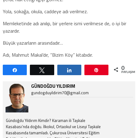
Yola, sokağa, okula, caddeye adı verilmez.
Memleketinde adı anılıp, bir yerlere ismi verilmese de, o iyi bir
yazardır.
Büyük yazarların arasındadır…
Adı, Mahmut Makal’dır, “Bizim Köy” kitabıdır.
0
Paylaş
Tweetle
Paylaş
Pin
PAYLAŞIML
GÜNDOĞDU YILDIRIM
gundogduyildirim70@gmail.com
Gündoğdu Yıldırım Kimdir? Karaman ili Taşkale
Kasabası’nda doğdu. İlkokul, Ortaokul ve Liseyi Taşkale
Kasabasında tamamladı. Çukurova Üniversitesi Eğitim