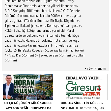
Fakültesi’nden mezun oldu. Eğitim Yönetimi Teftiş
Planlama ve Ekonomisi alanında yüksek lisans yaptı.
A.Ö.F Sosyoloji Bölümünü bitirdi. Halen A.Ö. F Felsefe
Bölümünü okumaktadır. İlk kitabı 2008 yılı mayıs ayında
çıktı. Üç kitabı (Türküler Susmaz, Bir Başka Köşeden ve
Tipi) Kültür Bakanlığı İnceleme Komisyonu’ndan geçti ve
Kültür Bakanlığı kütüphanelerinde yerini aldı. Yerel
gazetelerde ve seksene yakın internet sitesinde köşe
yazarlığı yaptı. Halende birçok internet sitesinde köşe
yazarlığı yapmaktayım. Kitapları: 1- Türküler Susmaz
(öykü) 2- Bir Başka Köşeden (Köşe Yazıları) 3- Tipi (öykü)
4- Arap Kızı (Roman) 5- Şevket ve Ben (Roman) 6- Sultan
(Roman)
TÜM YAZILARI
OTÇU GÖÇÜNÜN GÜCÜ SADECE
OKULDA ŞIDDETIN GÖLGESI:
YAYLADA DEĞIL, BURSA’DA DA
SORUMLULUK EVDE BAŞLAR