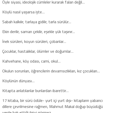
Öyle siyasi, ideolojik cümleler kurarak falan değil…
Köylü nasıl yaşarsa işte…
Sabah kalkılır, tarlaya gidilir, tarla sürülür…
Ekin derilir, saman çekilir, eşekle yük taşınır…
İnek sürüleri, koyun sürüleri, çobanlar…
Çocuklar, hastalıklar, ölümler ve doğumlar…
Kahvehane, köy odası, cami, okul…
Okulun sorunları, öğrencilerin devamsızlıkları, kız çocukları…
Köylünün dünyası…
Kitapta anlatılanlar bunlardan ibarettir…
17 kitaba, bir sürü ödüle- yurt içi yurt dışı- kitapların yabancı
dillere çevrilmesine rağmen, Mahmut Makal doğup büyüdüğü
yerde hak ettiği ilgiyi görmez.