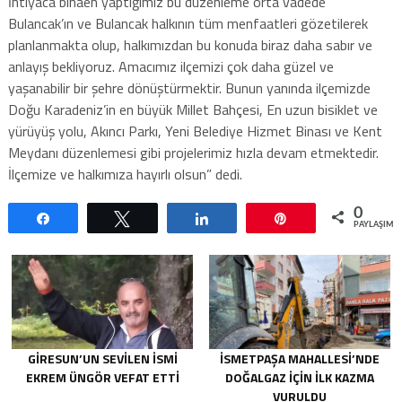
İhtiyaca binaen yaptığımız bu düzenleme orta vadede
Bulancak’ın ve Bulancak halkının tüm menfaatleri gözetilerek
planlanmakta olup, halkımızdan bu konuda biraz daha sabır ve
anlayış bekliyoruz. Amacımız ilçemizi çok daha güzel ve
yaşanabilir bir şehre dönüştürmektir. Bunun yanında ilçemizde
Doğu Karadeniz’in en büyük Millet Bahçesi, En uzun bisiklet ve
yürüyüş yolu, Akıncı Parkı, Yeni Belediye Hizmet Binası ve Kent
Meydanı düzenlemesi gibi projelerimiz hızla devam etmektedir.
İlçemize ve halkımıza hayırlı olsun” dedi.
0
Paylaş
Tweetle
Paylaş
Pin
PAYLAŞIML
GIRESUN’UN SEVILEN İSMI
İSMETPAŞA MAHALLESI’NDE
EKREM ÜNGÖR VEFAT ETTI
DOĞALGAZ IÇIN ILK KAZMA
VURULDU