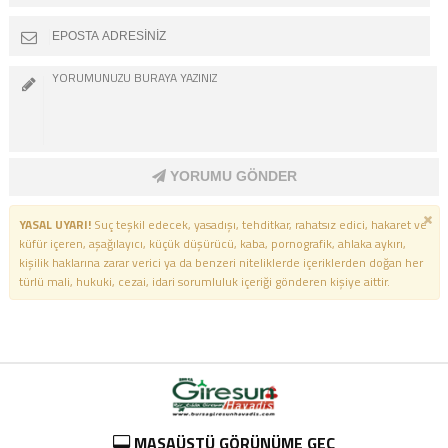
YORUMU GÖNDER
YASAL UYARI!
Suç teşkil edecek, yasadışı, tehditkar, rahatsız edici, hakaret ve
küfür içeren, aşağılayıcı, küçük düşürücü, kaba, pornografik, ahlaka aykırı,
kişilik haklarına zarar verici ya da benzeri niteliklerde içeriklerden doğan her
türlü mali, hukuki, cezai, idari sorumluluk içeriği gönderen kişiye aittir.
MASAÜSTÜ GÖRÜNÜME GEÇ