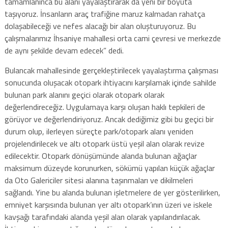
tamamlanınca bu alanı yayalaştırarak da yeni bir boyuta
taşıyoruz. İnsanların araç trafiğine maruz kalmadan rahatça
dolaşabileceği ve nefes alacağı bir alan oluşturuyoruz. Bu
çalışmalarımız İhsaniye mahallesi orta cami çevresi ve merkezde
de aynı şekilde devam edecek” dedi.
Bulancak mahallesinde gerçekleştirilecek yayalaştırma çalışması
sonucunda oluşacak otopark ihtiyacını karşılamak içinde sahilde
bulunan park alanını geçici olarak otopark olarak
değerlendireceğiz. Uygulamaya karşı oluşan haklı tepkileri de
görüyor ve değerlendiriyoruz. Ancak dediğimiz gibi bu geçici bir
durum olup, ilerleyen süreçte park/otopark alanı yeniden
projelendirilecek ve altı otopark üstü yeşil alan olarak revize
edilecektir. Otopark dönüşümünde alanda bulunan ağaçlar
maksimum düzeyde korunurken, sökümü yapılan küçük ağaçlar
da Oto Galericiler sitesi alanına taşınmaları ve dikilmeleri
sağlandı. Yine bu alanda bulunan işletmelere de yer gösterilirken,
emniyet karşısında bulunan yer altı otopark’ının üzeri ve iskele
kavşağı tarafındaki alanda yeşil alan olarak yapılandırılacak.