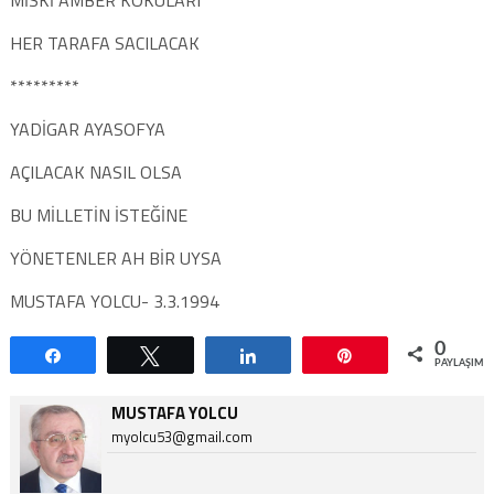
HER TARAFA SACILACAK
*********
YADİGAR AYASOFYA
AÇILACAK NASIL OLSA
BU MİLLETİN İSTEĞİNE
YÖNETENLER AH BİR UYSA
MUSTAFA YOLCU- 3.3.1994
0
Paylaş
Tweetle
Paylaş
Pin
PAYLAŞIML
MUSTAFA YOLCU
myolcu53@gmail.com