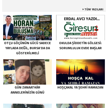
TÜM YAZILARI
OTÇU GÖÇÜNÜN GÜCÜ SADECE
OKULDA ŞIDDETIN GÖLGESI:
YAYLADA DEĞIL, BURSA’DA DA
SORUMLULUK EVDE BAŞLAR
GÖSTERILMELI
GÜN ZANAATKÂR
HOŞÇAKAL YA ŞEHRİ RAMAZAN
ANNELERİNİZİN GÜNÜ