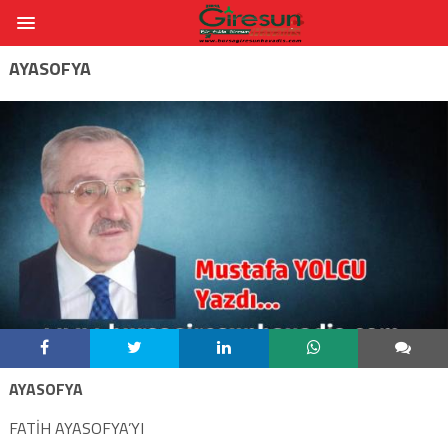
AYASOFYA
AYASOFYA
FATİH AYASOFYA’YI