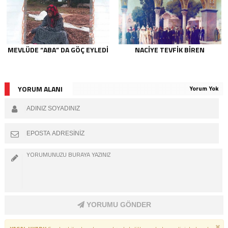
MEVLÜDE “ABA” DA GÖÇ EYLEDI
NACIYE TEVFIK BIREN
YORUM ALANI
Yorum Yok
YORUMU GÖNDER