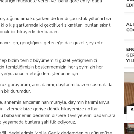
ması için mücadele veren ve bana göre en iyi baba
ED
oştuğunu ama koşarken de kendi çocukluk yıllarını bizi
ALT
 kış şartlarında ki çektikleri sıkıntıları, bunları sıkıntı
ÇO
önük bir hikayedir der babam.
manız için, gençliğinizi geleceğe dair güzel şeylerle
ERG
GE
hep bizim temiz büyümemizi güzel yetişmemizi
YI
in temizliğimizin beslenmemizin ,her şeyimizin her
 yeryüzünün meleği demişler anne için.
ruz görüyorum, amcalarımı, dayılarımı bazen susmak da
an bir durumdur.
, annemin amcamın hanımlarıyla, dayımın hanımlarıyla,
ğini izlemek bize geriye dönük hikayemize notlar
S
ünkü babaannemin dedemin bizlere tavsiyelerini babamlara
 yaşamada bunlara şahitlik ediyoruz.
 değil, dedelerimin Molla Gedik dedemden bu günümüze