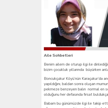
Giresunlu sürücü Orhang
Aile Sohbetleri
Benim ailem de oturup ilgi ile dinlediğ
bizim çocukluk yıllarında büyürken anlat
Boncukçukur Köyü’nün Karaçukur’da arıc
yapıldığını, baldan sonra oluşan mumun 
pekmeze benzeyen balın normal en son
olduğunu her defasında fırsat bulduk
Babam bu günümüzde ilgi ile takip etti