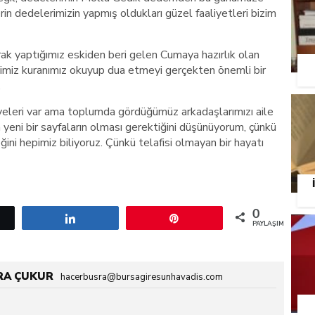
n dedelerimizin yapmış oldukları güzel faaliyetleri bizim
k yaptığımız eskiden beri gelen Cumaya hazırlık olan
pimiz kuranımız okuyup dua etmeyi gerçekten önemli bir
.
ikayeleri var ama toplumda gördüğümüz arkadaşlarımızı aile
n yeni bir sayfaların olması gerektiğini düşünüyorum, çünkü
ini hepimiz biliyoruz. Çünkü telafisi olmayan bir hayatı
0
etle
Paylaş
Pin
PAYLAŞIMLAR
RA ÇUKUR
hacerbusra@bursagiresunhavadis.com