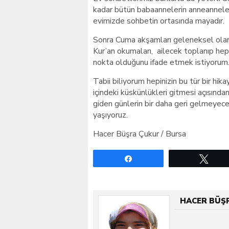
kadar bütün babaannelerin anneanneleri
evimizde sohbetin ortasında mayadır.
Sonra Cuma akşamları geleneksel olara
Kur’an okumaları, ailecek toplanıp he
nokta olduğunu ifade etmek istiyorum
Tabii biliyorum hepinizin bu tür bir h
içindeki küskünlükleri gitmesi açısında
giden günlerin bir daha geri gelmeyeceğ
yaşıyoruz.
Hacer Büşra Çukur / Bursa
Paylaş
Twe
HACER BÜŞ