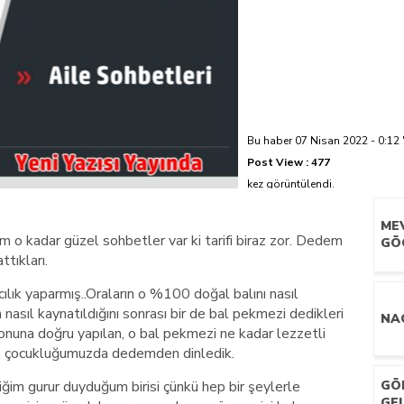
azi’de hayatını kaybetti
Bu haber 07 Nisan 2022 - 0:12 
Post View :
477
kez görüntülendi.
ME
im o kadar güzel sohbetler var ki tarifi biraz zor. Dedem
GÖ
tıkları.
ılık yaparmış..Oraların o %100 doğal balını nasıl
nasıl kaynatıldığını sonrası bir de bal pekmezi dedikleri
NAC
una doğru yapılan, o bal pekmezi ne kadar lezzetli
ça çocukluğumuzda dedemden dinledik.
ğim gurur duyduğum birisi çünkü hep bir şeylerle
GÖ
GE