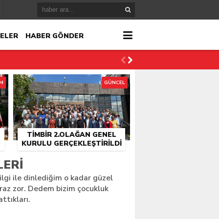
ELER
HABER GÖNDER
İM
GÜNCEL
TİMBİR 2.OLAĞAN GENEL
KURULU GERÇEKLEŞTIRILDI
r
LERI
lgi ile dinlediğim o kadar güzel
çlandı
biraz zor. Dedem bizim çocukluk
ttıkları.