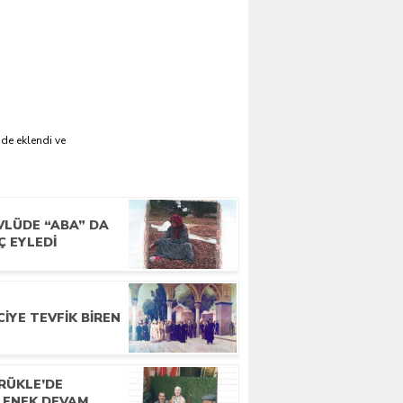
'de eklendi ve
VLÜDE “ABA” DA
Ç EYLEDI
IYE TEVFIK BIREN
RÜKLE’DE
LENEK DEVAM