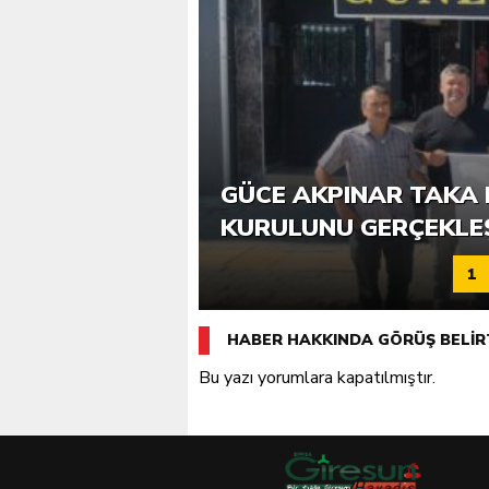
6. GÜCE TEKKEKÖY DE
GÜCE AKPINAR TAKA 
KATILIMLA GERÇEKLE
KURULUNU GERÇEKLE
1
HABER HAKKINDA GÖRÜŞ BELİR
Bu yazı yorumlara kapatılmıştır.