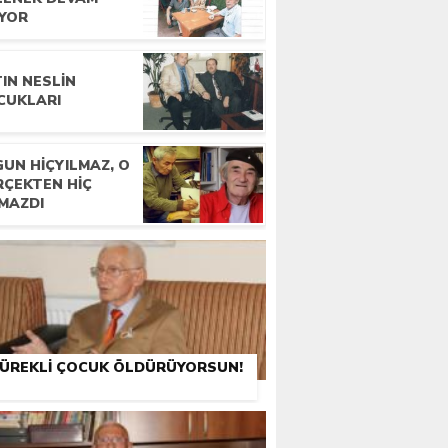
IYOR
IN NESLIN
CUKLARI
UN HIÇYILMAZ, O
RÇEKTEN HIÇ
LMAZDI
ÜREKLI ÇOCUK ÖLDÜRÜYORSUN!