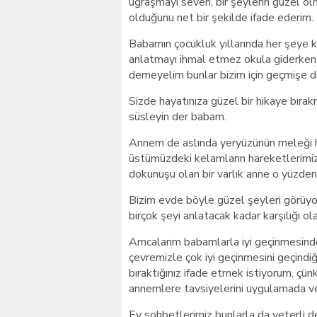
uğraşmayı seven, bir şeylerin güzel ol
olduğunu net bir şekilde ifade ederim.
Babamın çocukluk yıllarında her şeye k
anlatmayı ihmal etmez okula giderken ki o
demeyelim bunlar bizim için geçmişe d
Sizde hayatınıza güzel bir hikaye bırak
süsleyin der babam.
Annem de aslında yeryüzünün meleği 
üstümüzdeki kelamların hareketlerimiz
dokunuşu olan bir varlık anne o yüzden
Bizim evde böyle güzel şeyleri görüyo
birçok şeyi anlatacak kadar karşılığı ol
Amcalarım babamlarla iyi geçinmesinde
çevremizle çok iyi geçinmesini geçindi
bıraktığınız ifade etmek istiyorum, ç
annemlere tavsiyelerini uygulamada ve
Ev sohbetlerimiz bunlarla da yeterli