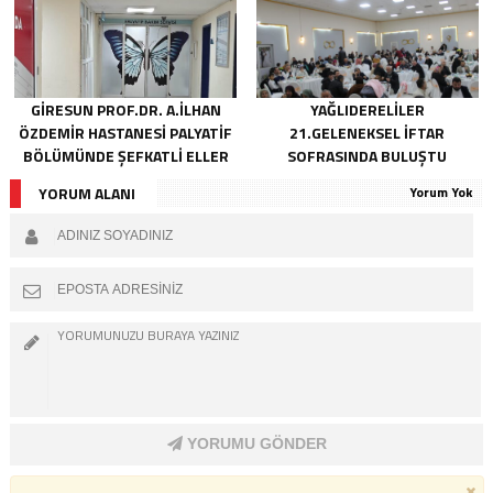
GIRESUN PROF.DR. A.İLHAN
YAĞLIDERELILER
ÖZDEMIR HASTANESI PALYATIF
21.GELENEKSEL İFTAR
BÖLÜMÜNDE ŞEFKATLI ELLER
SOFRASINDA BULUŞTU
HAYATA DOKUNUYOR
YORUM ALANI
Yorum Yok
YORUMU GÖNDER