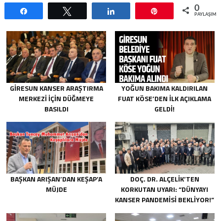
0
Paylaş
Tweetle
Paylaş
Pin
PAYLAŞIML
GIRESUN KANSER ARAŞTIRMA
YOĞUN BAKIMA KALDIRILAN
MERKEZI İÇIN DÜĞMEYE
FUAT KÖSE’DEN İLK AÇIKLAMA
BASILDI
GELDI!
BAŞKAN ARIŞAN’DAN KEŞAP’A
DOÇ. DR. ALÇELIK’TEN
MÜJDE
KORKUTAN UYARI: “DÜNYAYI
KANSER PANDEMISI BEKLIYOR!”