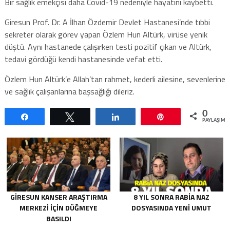
Bir sağlık emekçisi daha Covid-19 nedeniyle hayatını kaybetti.
Giresun Prof. Dr. A İlhan Özdemir Devlet Hastanesi’nde tıbbi
sekreter olarak görev yapan Özlem Hun Altürk, virüse yenik
düştü. Aynı hastanede çalışırken testi pozitif çıkan ve Altürk,
tedavi gördüğü kendi hastanesinde vefat etti.
Özlem Hun Altürk’e Allah’tan rahmet, kederli ailesine, sevenlerine
ve sağlık çalışanlarına başsağlığı dileriz.
0
Paylaş
Tweetle
Paylaş
Pin
PAYLAŞIML
GIRESUN KANSER ARAŞTIRMA
8 YIL SONRA RABIA NAZ
MERKEZI İÇIN DÜĞMEYE
DOSYASINDA YENI UMUT
BASILDI