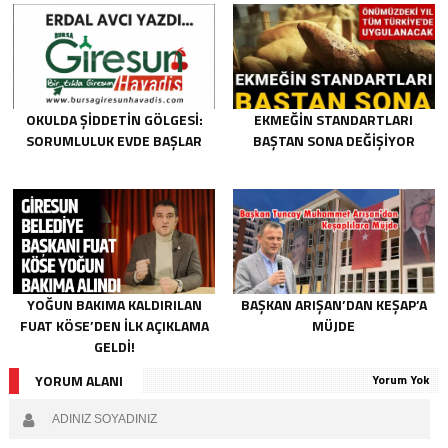
OKULDA ŞIDDETIN GÖLGESI:
EKMEĞIN STANDARTLARI
SORUMLULUK EVDE BAŞLAR
BAŞTAN SONA DEĞIŞIYOR
YOĞUN BAKIMA KALDIRILAN
BAŞKAN ARIŞAN’DAN KEŞAP’A
FUAT KÖSE’DEN İLK AÇIKLAMA
MÜJDE
GELDI!
YORUM ALANI
Yorum Yok