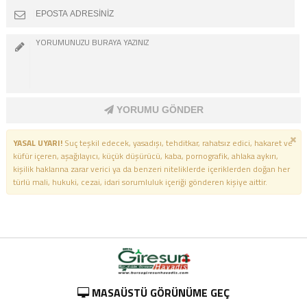
YORUMU GÖNDER
YASAL UYARI!
Suç teşkil edecek, yasadışı, tehditkar, rahatsız edici, hakaret ve
küfür içeren, aşağılayıcı, küçük düşürücü, kaba, pornografik, ahlaka aykırı,
kişilik haklarına zarar verici ya da benzeri niteliklerde içeriklerden doğan her
türlü mali, hukuki, cezai, idari sorumluluk içeriği gönderen kişiye aittir.
MASAÜSTÜ GÖRÜNÜME GEÇ