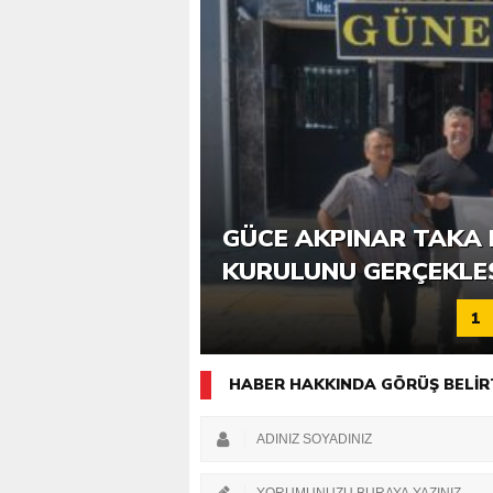
6. GÜCE TEKKEKÖY DE
GÜCE AKPINAR TAKA 
KATILIMLA GERÇEKLE
KURULUNU GERÇEKLE
1
HABER HAKKINDA GÖRÜŞ BELİR