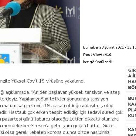
azi’de hayatını kaybetti
Bu haber 28 Şubat 2021 - 13:10
Post View :
410
kez görüntülendi.
GI
A.
Ünzile Yüksel Covit 19 virüsüne yakalandı.
HA
BÖ
ğı açıklamada, “Aniden başlayan yüksek tansiyon ve ateş
ŞEF
lerdeyiz. Yapılan yoğun tetikler sonucunda tansiyon
BU
HA
KA
 malum salgın Covit-19 alakalı olduğu anlaşılmış olup,
PL
. Hastalık çok erken tespit edildiği için tedavi süreci çok
KU
h pazartesi günü taburcu olacağız.Lütfen dikkatli olun,zira
Ben memleketim Giresun’a gelmiştim geçen hafta… Güzel
KA
i olsa gerek, lebaleb korona olunca bizde nasibimizi
FAY