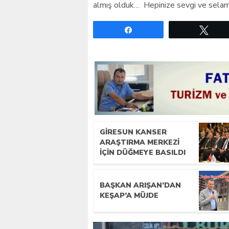
almış olduk… Hepinize sevgi ve selam
Paylaş
Twe
GIRESUN KANSER
ARAŞTIRMA MERKEZI
İÇIN DÜĞMEYE BASILDI
BAŞKAN ARIŞAN’DAN
KEŞAP’A MÜJDE