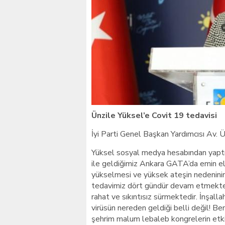
Giresunlu sürücü Orhang
Ünzile Yüksel’e Covit 19 tedavisi
İyi Parti Genel Başkan Yardımcısı Av. 
Yüksel sosyal medya hesabından yaptı
ile geldiğimiz Ankara GATA’da emin el
yükselmesi ve yüksek ateşin nedeninin
tedavimiz dört gündür devam etmektedir
rahat ve sıkıntısız sürmektedir. İnşalla
virüsün nereden geldiği belli değil! 
şehrim malum lebaleb kongrelerin etkis