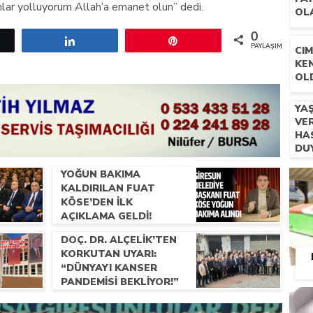
lar yolluyorum Allah’a emanet olun” dedi.
OL
0
etle
Paylaş
Pin
PAYLAŞIMLAR
CIM
KE
OL
YA
VE
HAS
DU
VA
YOĞUN BAKIMA
YA
KALDIRILAN FUAT
KÖSE’DEN İLK
AÇIKLAMA GELDI!
DOÇ. DR. ALÇELIK’TEN
KORKUTAN UYARI:
“DÜNYAYI KANSER
PANDEMISI BEKLIYOR!”