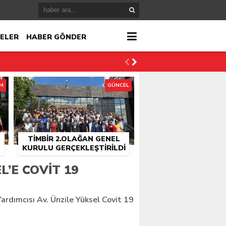
ELER
HABER GÖNDER
İM
GÜNCEL
TİMBİR 2.OLAĞAN GENEL
KURULU GERÇEKLEŞTIRILDI
r
L’E COVIT 19
çlandı
Yardımcısı Av. Ünzile Yüksel Covit 19