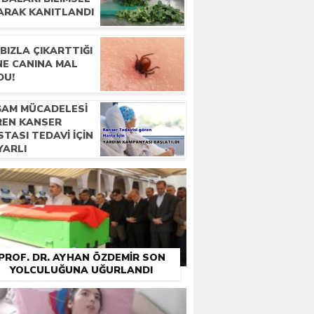
ARAK KANITLANDI
BIZLA ÇIKARTTIĞI
NE CANINA MAL
DU!
ŞAM MÜCADELESI
REN KANSER
TASI TEDAVI IÇIN
YARLI
TANDAŞLARDAN
RDIM BEKLIYOR
PROF. DR. AYHAN ÖZDEMIR SON
YOLCULUĞUNA UĞURLANDI